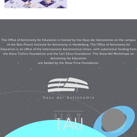
The Office of Astronomy for Education is hosted by the Haus der Astronomie on the campus
of the Max Planck Institute for Astronomy in Heidelberg. The Office of Astronomy for
Education is an office of the International Astronomical Union, with substantial funding from
the Klaus Tschira Foundation and the Carl Zeiss Foundation. The Shaw-IAU Workshops on
Astronomy for Education
are funded by the Shaw Prize Foundation.