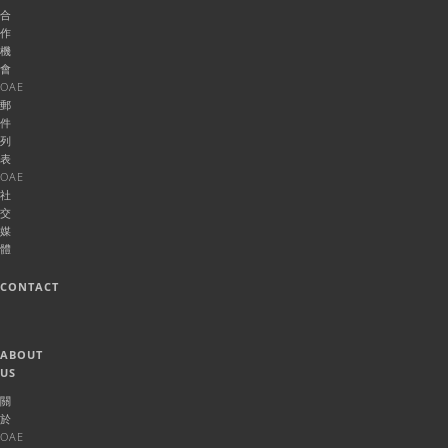
合
作
機
會
OAE
郵
件
列
表
OAE
社
交
媒
體
CONTACT
ABOUT
US
關
於
OAE