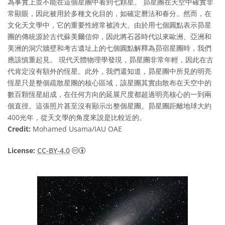
為事實上並不能在這個星團中看到七顆星。 昴星團在天空中確實非
常顯眼，因此被用於多種文化目的，如確定曆法和春分。然而，在
文化天文學中，它的重要性經常被誇大。由於用七個圓點表示昴星
團的傳統源於古代蘇美爾信仰，因此將石器時代以來歐洲、亞洲和
美洲的洞穴牆壁和考古遺址上的七個圓點解釋為昴宿星團時，我們
應該慎重起見。 現代天體物理學發現，昴星團非常年輕，因此在古
代肯定沒有額外的恆星。此外，我們還知道，昴星團中所見的明亮
恆星只是整個疏散星團的核心區域，該星團其實由散布在天空中的
數百顆恆星組成，在任何方向的延展尺度都超過明亮核心的一到兩
個直徑。這張照片甚至沒有顯示出整個星團。昴星團距離地球大約
400光年，從天文學的角度來說是比較近的。
Credit:
Mohamed Usama/IAU OAE
Creative Commons 姓名標示 4.0 國際 (CC BY
License:
CC-BY-4.0