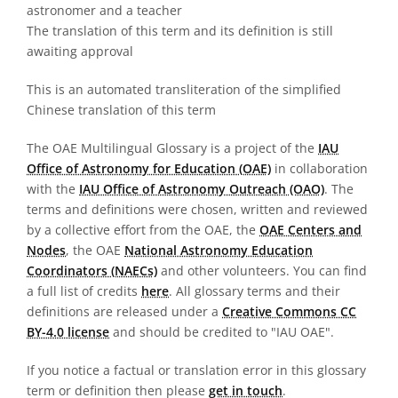
astronomer and a teacher
The translation of this term and its definition is still
awaiting approval
This is an automated transliteration of the simplified
Chinese translation of this term
The OAE Multilingual Glossary is a project of the
IAU
Office of Astronomy for Education (OAE)
in collaboration
with the
IAU Office of Astronomy Outreach (OAO)
. The
terms and definitions were chosen, written and reviewed
by a collective effort from the OAE, the
OAE Centers and
Nodes
, the OAE
National Astronomy Education
Coordinators (NAECs)
and other volunteers. You can find
a full list of credits
here
. All glossary terms and their
definitions are released under a
Creative Commons CC
BY-4.0 license
and should be credited to "IAU OAE".
If you notice a factual or translation error in this glossary
term or definition then please
get in touch
.