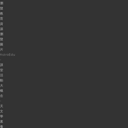
瀏
覽
教
育
資
源
瀏
覽
圖
片
AstroEdu
-
課
堂
活
動
大
概
念
-
天
文
學
素
養