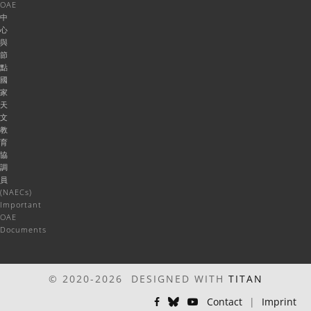
OAE
中
心
與
節
點
國
家
天
文
教
育
協
調
員
(NAECs)
Important
OAE
Documents
© 2020-2026 DESIGNED WITH
TITAN
Contact
|
Imprint