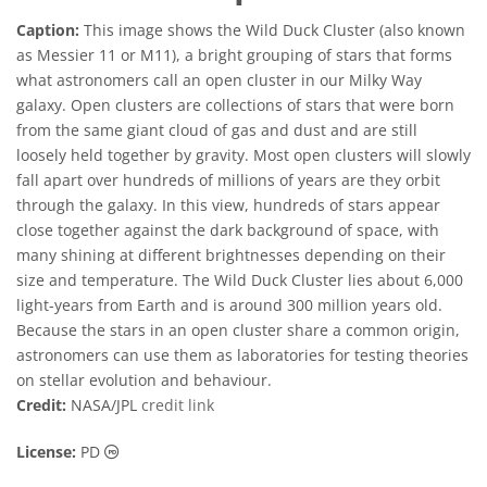
Caption:
This image shows the Wild Duck Cluster (also known
as Messier 11 or M11), a bright grouping of stars that forms
what astronomers call an open cluster in our Milky Way
galaxy. Open clusters are collections of stars that were born
from the same giant cloud of gas and dust and are still
loosely held together by gravity. Most open clusters will slowly
fall apart over hundreds of millions of years are they orbit
through the galaxy. In this view, hundreds of stars appear
close together against the dark background of space, with
many shining at different brightnesses depending on their
size and temperature. The Wild Duck Cluster lies about 6,000
light-years from Earth and is around 300 million years old.
Because the stars in an open cluster share a common origin,
astronomers can use them as laboratories for testing theories
on stellar evolution and behaviour.
Credit:
NASA/JPL
credit link
Public Domain icons
License:
PD