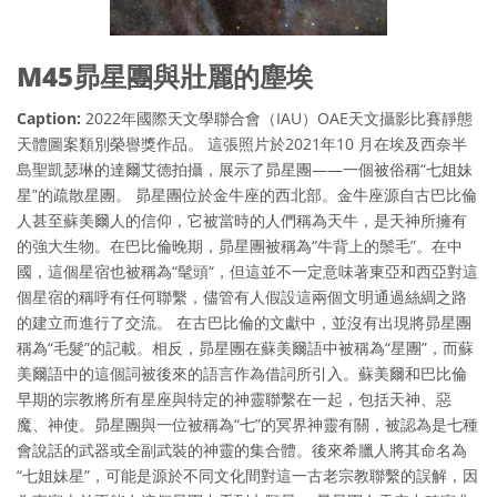
M45昴星團與壯麗的塵埃
Caption:
2022年國際天文學聯合會（IAU）OAE天文攝影比賽靜態
天體圖案類別榮譽獎作品。 這張照片於2021年10 月在埃及西奈半
島聖凱瑟琳的達爾艾德拍攝，展示了昴星團——一個被俗稱“七姐妹
星”的疏散星團。 昴星團位於金牛座的西北部。金牛座源自古巴比倫
人甚至蘇美爾人的信仰，它被當時的人們稱為天牛，是天神所擁有
的強大生物。在巴比倫晚期，昴星團被稱為“牛背上的鬃毛”。在中
國，這個星宿也被稱為“髦頭“，但這並不一定意味著東亞和西亞對這
個星宿的稱呼有任何聯繫，儘管有人假設這兩個文明通過絲綢之路
的建立而進行了交流。 在古巴比倫的文獻中，並沒有出現將昴星團
稱為“毛髮”的記載。相反，昴星團在蘇美爾語中被稱為“星團”，而蘇
美爾語中的這個詞被後來的語言作為借詞所引入。蘇美爾和巴比倫
早期的宗教將所有星座與特定的神靈聯繫在一起，包括天神、惡
魔、神使。昴星團與一位被稱為“七”的冥界神靈有關，被認為是七種
會說話的武器或全副武裝的神靈的集合體。後來希臘人將其命名為
“七姐妹星”，可能是源於不同文化間對這一古老宗教聯繫的誤解，因