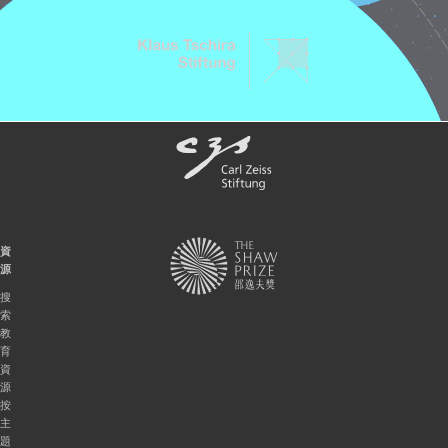
資
源
搜
索
教
育
資
源
按
主
題