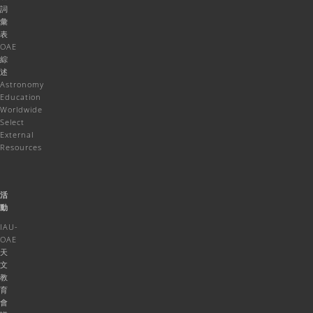
詞
彙
表
OAE
綜
述
Astronomy
Education
Worldwide
Select
External
Resources
活
動
IAU-
OAE
天
文
教
育
會