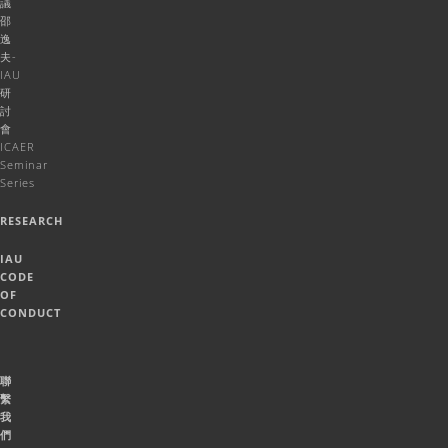
議
邵
逸
夫-
IAU
研
討
會
ICAER
Seminar
Series
RESEARCH
IAU
CODE
OF
CONDUCT
聯
繫
我
們