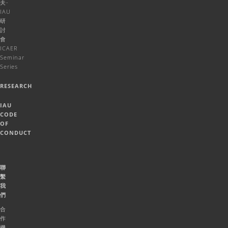
夫-
IAU
研
討
會
ICAER
Seminar
Series
RESEARCH
IAU
CODE
OF
CONDUCT
聯
繫
我
們
合
作
機