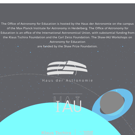
The Office of Astronomy for Education is hosted by the Haus der Astronomie on the campus
of the Max Planck Institute for Astronomy in Heidelberg. The Office of Astronomy for
Education is an office of the International Astronomical Union, with substantial funding from
the Klaus Tschira Foundation and the Carl Zeiss Foundation. The Shaw-IAU Workshops on
Astronomy for Education
are funded by the Shaw Prize Foundation.