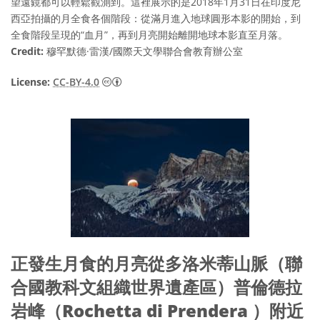
望遠鏡都可以輕鬆觀測到。這裡展示的是2018年1月31日在印度尼
西亞拍攝的月全食各個階段：從滿月進入地球圓形本影的開始，到
全食階段呈現的“血月”，再到月亮開始離開地球本影直至月落。
Credit:
穆罕默德·雷漢/國際天文學聯合會教育辦公室
Creative Commons 姓名標示 4.0 國際 (CC BY
License:
CC-BY-4.0
正發生月食的月亮從多洛米蒂山脈（聯
合國教科文組織世界遺產區）普倫德拉
岩峰（Rochetta di Prendera ）附近