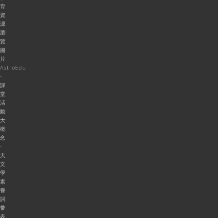
育
資
源
瀏
覽
圖
片
AstroEdu
-
課
堂
活
動
大
概
念
-
天
文
學
素
養
詞
彙
表