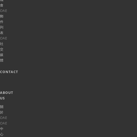
會
OAE
郵
件
列
表
OAE
社
交
媒
體
CONTACT
ABOUT
US
關
於
OAE
OAE
中
心