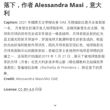
落下，作者 Alessandra Masi，意大
利
Caption:
2021 年國際天文學聯合會 OAE 天體攝影比賽月全食類第
一名。 月食發生於滿月進入地球陰影時。這種現象發生在太陽、地
球和月球的排布完全或非常接近一條直線時。月球表面反射的紅光
是太陽光照射月球途中，穿過地球大氣層時發生折射造成的。較藍
的光由於瑞利散射作用消失，因此月球表面呈現紅色。地球陰影在
月球表面顯示出的圓形形狀，曾被亞里士多德用作地球是球體的證
據之一。這張照片拍攝於2019 年 1 月 21 日，展示了被地球陰影籠
罩的月球（月食）在意大利多洛米蒂山脈（聯合國教科文組織世界
遺產區）普倫德拉岩峰（Rochetta di Prendera ） 附近落下的景
象。
Credit:
Alessandra Masi/IAU OAE
Creative Commons 姓名標示 4.0 國際 (CC BY
License:
CC-BY-4.0