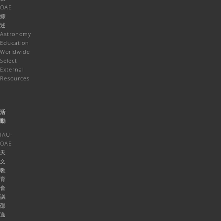
OAE
綜
述
Astronomy
Education
Worldwide
Select
External
Resources
活
動
IAU-
OAE
天
文
教
育
會
議
邵
逸