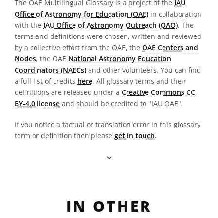
The OAE Multilingual Glossary is a project of the
IAU
Office of Astronomy for Education (OAE)
in collaboration
with the
IAU Office of Astronomy Outreach (OAO)
. The
terms and definitions were chosen, written and reviewed
by a collective effort from the OAE, the
OAE Centers and
Nodes
, the OAE
National Astronomy Education
Coordinators (NAECs)
and other volunteers. You can find
a full list of credits
here
. All glossary terms and their
definitions are released under a
Creative Commons CC
BY-4.0 license
and should be credited to "IAU OAE".
If you notice a factual or translation error in this glossary
term or definition then please
get in touch
.
IN OTHER