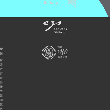
資
源
搜
索
教
育
資
源
按
主
題
瀏
覽
教