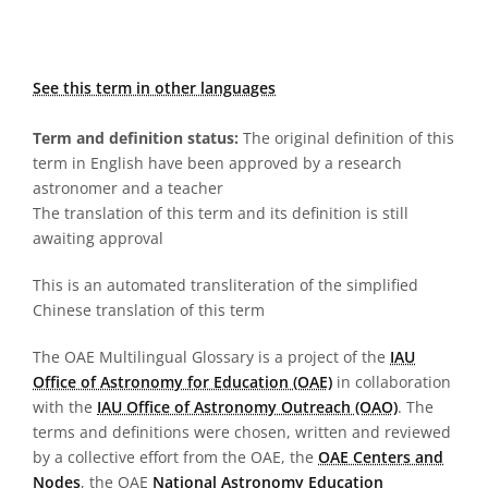
See this term in other languages
Term and definition status:
The original definition of this
term in English have been approved by a research
astronomer and a teacher
The translation of this term and its definition is still
awaiting approval
This is an automated transliteration of the simplified
Chinese translation of this term
The OAE Multilingual Glossary is a project of the
IAU
Office of Astronomy for Education (OAE)
in collaboration
with the
IAU Office of Astronomy Outreach (OAO)
. The
terms and definitions were chosen, written and reviewed
by a collective effort from the OAE, the
OAE Centers and
Nodes
, the OAE
National Astronomy Education