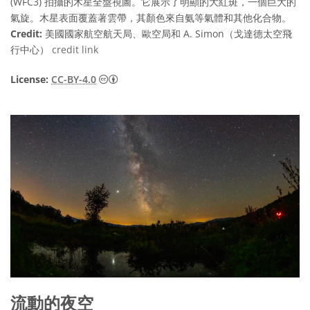
(WFC3) 拍攝的木星全盤視圖。它展示了明顯的大紅斑，一個巨大的
氣旋。木星表面覆蓋著雲帶，其顏色來自氨等氣體和其他化合物。
Credit:
美國國家航空航天局、歐空局和 A. Simon（戈達德太空飛
行中心）
credit link
Creative Commons 姓名標示 4.0 國際 (CC BY
License:
CC-BY-4.0
流動的夜空