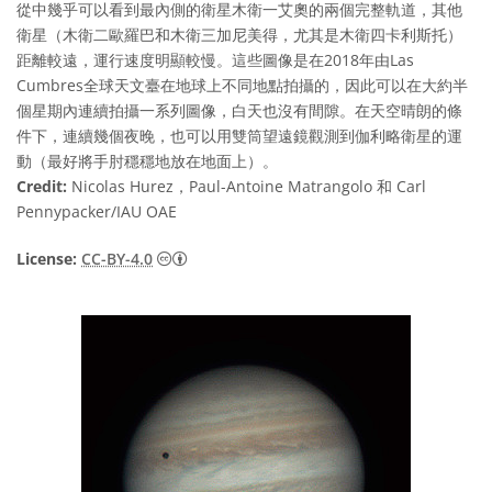
從中幾乎可以看到最內側的衛星木衛一艾奧的兩個完整軌道，其他
衛星（木衛二歐羅巴和木衛三加尼美得，尤其是木衛四卡利斯托）
距離較遠，運行速度明顯較慢。這些圖像是在2018年由Las
Cumbres全球天文臺在地球上不同地點拍攝的，因此可以在大約半
個星期內連續拍攝一系列圖像，白天也沒有間隙。在天空晴朗的條
件下，連續幾個夜晚，也可以用雙筒望遠鏡觀測到伽利略衛星的運
動（最好將手肘穩穩地放在地面上）。
Credit:
Nicolas Hurez，Paul-Antoine Matrangolo 和 Carl
Pennypacker/IAU OAE
Creative Commons 姓名標示 4.0 國際 (CC BY
License:
CC-BY-4.0