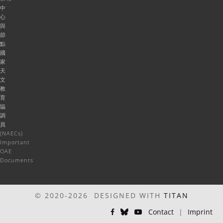
中
心
與
節
點
國
家
天
文
教
育
協
調
員
(NAECs)
Important
OAE
Documents
© 2020-2026 DESIGNED WITH
TITAN
Contact
|
Imprint