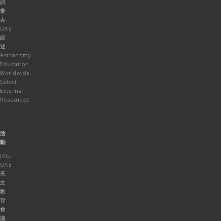
詞
彙
表
OAE
綜
述
Astronomy
Education
Worldwide
Select
External
Resources
活
動
IAU-
OAE
天
文
教
育
會
議