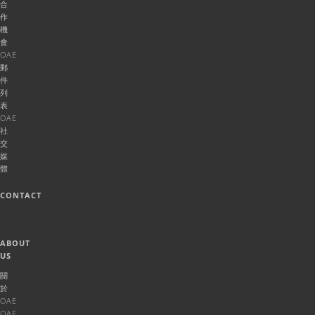
合
作
機
會
OAE
郵
件
列
表
OAE
社
交
媒
體
CONTACT
ABOUT
US
關
於
OAE
OAE