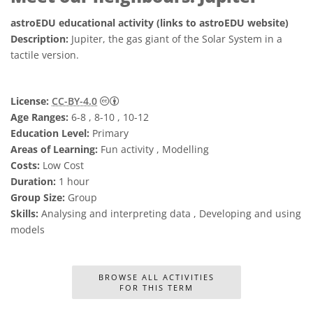
astroEDU educational activity (links to astroEDU website)
Description:
Jupiter, the gas giant of the Solar System in a
tactile version.
Creative Commons 姓名標示 4.0 國際 (CC BY
License:
CC-BY-4.0
Age Ranges:
6-8 , 8-10 , 10-12
Education Level:
Primary
Areas of Learning:
Fun activity , Modelling
Costs:
Low Cost
Duration:
1 hour
Group Size:
Group
Skills:
Analysing and interpreting data , Developing and using
models
BROWSE ALL ACTIVITIES
FOR THIS TERM