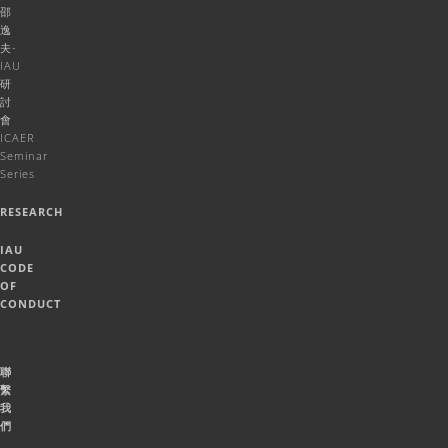
邵
逸
夫-
IAU
研
討
會
ICAER
Seminar
Series
RESEARCH
IAU
CODE
OF
CONDUCT
聯
繫
我
們