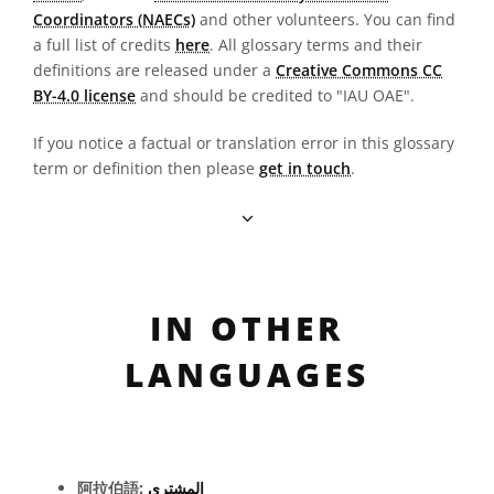
Coordinators (NAECs)
and other volunteers. You can find
a full list of credits
here
. All glossary terms and their
definitions are released under a
Creative Commons CC
BY-4.0 license
and should be credited to "IAU OAE".
If you notice a factual or translation error in this glossary
term or definition then please
get in touch
.
IN OTHER
LANGUAGES
阿拉伯語:
المشتري