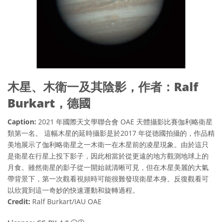
木星、木衛一及其陰影，作者：Ralf
Burkart，德國
Caption:
2021 年國際天文學聯合會 OAE 天體攝影比賽伽利略衛星
類第一名。 這幅木星的延時攝影是於2017 年從德國拍攝的，作品精
美地展示了伽利略衛星之一木衛一在木星前的凌星現象。由於這只
是衛星在行星上投下影子，因此相當於從更遠的地方觀測地球上的
月食。雖然衛星的影子從一開始就清晰可見，但在木星美麗的大氣
帶背景下，第一次觀看視頻時可能很難發現衛星本身。反復觀看可
以欣賞到這一奇妙的快速運動和旋轉過程。
Credit:
Ralf Burkart/IAU OAE