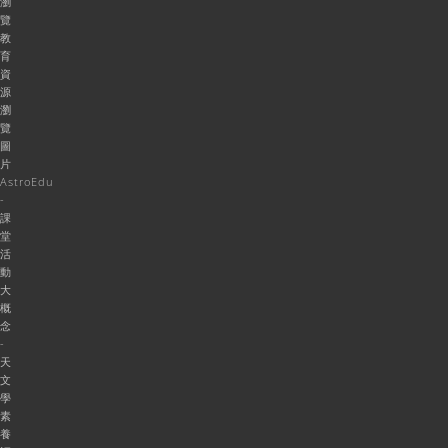
瀏
覽
教
育
資
源
瀏
覽
圖
片
AstroEdu
-
課
堂
活
動
大
概
念
-
天
文
學
素
養