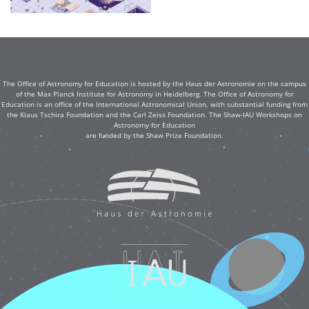
The Office of Astronomy for Education is hosted by the Haus der Astronomie on the campus
of the Max Planck Institute for Astronomy in Heidelberg. The Office of Astronomy for
Education is an office of the International Astronomical Union, with substantial funding from
the Klaus Tschira Foundation and the Carl Zeiss Foundation. The Shaw-IAU Workshops on
Astronomy for Education
are funded by the Shaw Prize Foundation.