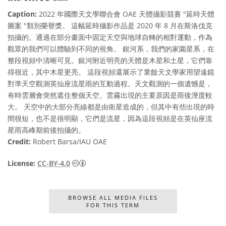
Caption:
2022 年國際天文學聯合會 OAE 天體攝影競賽 "延時天體
圖案 "類別榮譽獎。 這幅延時攝影作品是 2020 年 8 月在斯洛伐克
拍攝的。通過在部分畫面中固定天空與地球自轉的相對運動，作為
觀眾的我們可以體驗到不同的視角。 銀河系，我們的家園星系，在
整段視頻中清晰可見。銀河附近明亮的天體是木星和土星，它們靠
得很近，其中木星更亮。 這段視頻還展示了業餘天文學家用望遠鏡
對準天空觀測英仙座流星雨的互動過程。天文觀測的一個遺憾是，
有時雲層會突然遮住整個天空。雲霧出現的主要原因是雨後溼度較
大。 天空中的大部分亮線都是由衛星造成的，但其中有些出現的時
間很短，也不是很明顯，它們是流星，因為這段視頻是在英仙座流
星雨高峰期前後拍攝的。
Credit:
Robert Barsa/IAU OAE
Creative Commons 姓名標示 4.0 國際 (CC BY
License:
CC-BY-4.0
BROWSE ALL MEDIA FILES
FOR THIS TERM