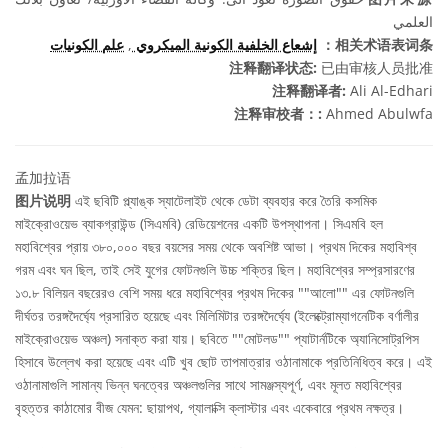
العلمي
علم الكونيات
,
إشعاع الخلفية الكونية الميكروي
相关术语表词条：
注释翻译状态:
已由审核人员批准
注释翻译者:
Ali Al-Edhari
注释审校者：:
Ahmed Abulwfa
孟加拉语
图片说明
এই ছবিটি প্ল্যাঙ্ক স্যাটেলাইট থেকে ডেটা ব্যবহার করে তৈরি কসমিক
মাইক্রোওয়েভ ব্যাকগ্রাউন্ড (সিএমবি) রেডিয়েশনের একটি উপস্থাপনা। সিএমবি হল
মহাবিশ্বের প্রায় ৩৮০,০০০ বছর বয়সের সময় থেকে অবশিষ্ট আভা। প্রথম দিকের মহাবিশ্ব
গরম এবং ঘন ছিল, তাই সেই যুগের ফোটনগুলি উচ্চ শক্তির ছিল। মহাবিশ্বের সম্প্রসারণের
১৩.৮ বিলিয়ন বছরেরও বেশি সময় ধরে মহাবিশ্বের প্রথম দিকের ""আলো"" এর ফোটনগুলি
দীর্ঘতর তরঙ্গদৈর্ঘ্যে প্রসারিত হয়েছে এবং মিলিমিটার তরঙ্গদৈর্ঘ্যে (ইলেক্ট্রোম্যাগনেটিক বর্ণালীর
মাইক্রোওয়েভ অঞ্চল) সনাক্ত করা যায়। ছবিতে ""মোটলড"" প্যাটার্নটিকে অ্যানিসোট্রপিস
হিসাবে উল্লেখ করা হয়েছে এবং এটি খুব ছোট তাপমাত্রার ওঠানামাকে প্রতিনিধিত্ব করে। এই
ওঠানামাগুলি সামান্য ভিন্ন ঘনত্বের অঞ্চলগুলির সাথে সামঞ্জস্যপূর্ণ, এবং মূলত মহাবিশ্বের
বৃহত্তর কাঠামোর বীজ যেমন: ছায়াপথ, গ্যালাক্সি ক্লাস্টার এবং একেবারে প্রথম নক্ষত্র।