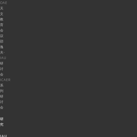
OAE
天
文
教
育
会
议
邵
逸
夫-
IAU
研
讨
会
ICAER
系
列
研
讨
会
研
究
IAU