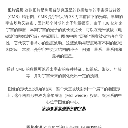
图片说明
这张图片是利用普朗克卫星的数据绘制的宇宙微波背景
（CMB）辐射图。CMB 是宇宙大约 38 万年前留下的光辉。早期的
宇宙炽热又致密，因此那个时期的光子能量很高。由于 138 亿年来
宇宙的膨胀，早期宇宙的光子的波长被拉长，可以在毫米波段（电
磁波谱的微波区域）被探测到。图像中的 "斑驳 "图案被称为各向异
性，它代表了非常小的温度波动。这些波动与密度略有不同的区域
相对应，本质上是宇宙中更大结构的种子，例如：星系、星系团和
最初的恒星。
通过 CMB 的数据可以得出宇宙的各种特征，如组成、形状、年龄
等，并对宇宙未来的演化做出一定的预测。
图像的形状是投影的结果，整个天空被映射到一个扁平的椭圆形
上，这个椭圆形被称为摩尔威德（Mollweide）投影。银河系的中
心位于图像的中心。
滚动查看其他语言的字幕
图片来源
欧空局/普朗克合作组织
来源链接