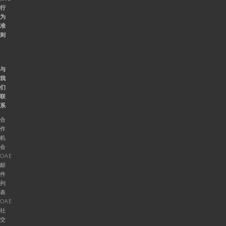
行
为
准
则
与
我
们
联
系
合
作
机
会
OAE
邮
件
列
表
OAE
社
交