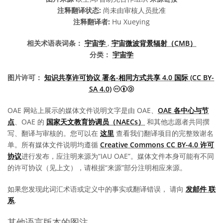
注释翻译状态:
尚未由审核人员批准
注释翻译者:
Hu Xueying
相关术语表词条：
宇宙学
,
宇宙微波背景辐射（CMB）
分类：
宇宙学
图片许可：
知识共享许可协议 署名-相同方式共享 4.0 国际 (CC BY-
知识共享许可协议 署名-相同方式共享
SA 4.0)
OAE 网站上展示的媒体文件说明文字是由 OAE、
OAE 各中心与节
点
、OAE 的
国家天文教育协调员（NAECs）
和其他志愿者共同撰
写、翻译与审核的。您可以在
这里
查看我们翻译项目的完整致谢名
单。所有媒体文件说明均遵循
Creative Commons CC BY-4.0 许可
协议
进行发布，应注明来源为“IAU OAE”。媒体文件本身可能有不同
的许可协议（见上文），请根据“来源”部分注明相应来源。
如果您发现此词汇术语或定义中的事实或翻译错误， 请向
发邮件 联
系
.
其他语言版本的图注