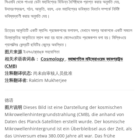
সিএমবি থেকে পাওয়া ডেটা মহাবিশ্বের বিভিন্ন বৈশিষ্ট্যকে প্রাপ্ত করার অনুমতি দেয়,
উদাহরণস্বরূপ, গঠন, আকৃতি, বয়স, এবং মহাবিশ্বের ভবিষ্যত বিবর্তন সম্পর্কে নির্দিষ্ট
ভবিষ্যদ্বাণী করার অনুমতি দেয়।
চিত্রের আকৃতিটি একটি ম্যাপিং প্রজেকশনের ফলাফল, যেখানে সমগ্র আকাশকে একটি সমতল
ডিম্বাকৃতির আকৃতিতে ম্যাপ করা হয় যাকে মোলেওয়েইড প্রজেকশন বলা হয়। মিল্কিওয়ে
গ্যালাক্সির কেন্দ্রটি ছবিটির কেন্দ্রে অবস্থিত।
图片来源
ইএসএ/প্ল্যাঙ্ক সহযোগিতা
相关术语表词条：
Cosmology
,
মহাজাগতিক মাইক্রোওয়েভ ব্যাকগ্রাউন্ড
(CMB)
注释翻译状态:
尚未由审核人员批准
注释翻译者:
Raktim Mukherjee
德语
图片说明
Dieses Bild ist eine Darstellung der kosmischen
Mikrowellenhintergrundstrahlung (CMB), die anhand von
Daten des Planck-Satelliten erstellt wurde. Der kosmische
Mikrowellenhintergrund ist ein Überbleibsel aus der Zeit, als
das Universum etwa 380.000 Jahre alt war. Das frühe