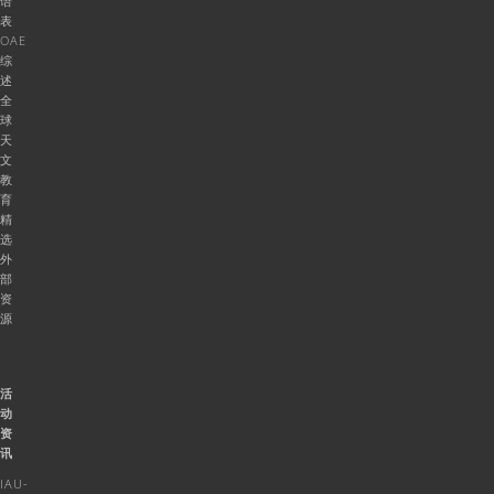
语
表
OAE
综
述
全
球
天
文
教
育
精
选
外
部
资
源
活
动
资
讯
IAU-