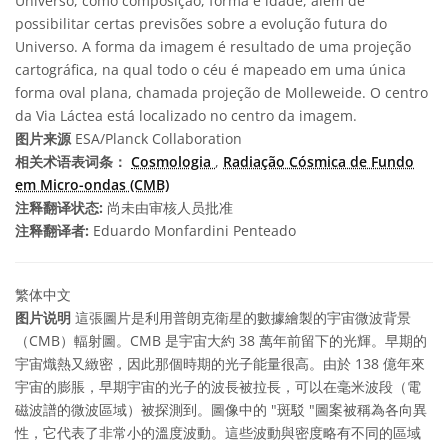
Universo, como composição, forma e idade, além de
possibilitar certas previsões sobre a evolução futura do
Universo. A forma da imagem é resultado de uma projeção
cartográfica, na qual todo o céu é mapeado em uma única
forma oval plana, chamada projeção de Molleweide. O centro
da Via Láctea está localizado no centro da imagem.
图片来源
ESA/Planck Collaboration
相关术语表词条：
Cosmologia
,
Radiação Cósmica de Fundo
em Micro-ondas (CMB)
注释翻译状态:
尚未由审核人员批准
注释翻译者:
Eduardo Monfardini Penteado
繁体中文
图片说明
這張圖片是利用普朗克衛星的數據繪製的宇宙微波背景
（CMB）輻射圖。CMB 是宇宙大約 38 萬年前留下的光輝。早期的
宇宙熾熱又緻密，因此那個時期的光子能量很高。由於 138 億年來
宇宙的膨脹，早期宇宙的光子的波長被拉長，可以在毫米波段（電
磁波譜的微波區域）被探測到。圖像中的 "斑駁 "圖案被稱為各向異
性，它代表了非常小的溫度波動。這些波動與密度略有不同的區域