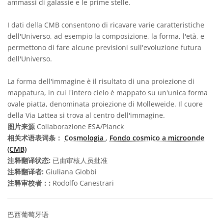
ammassi di galassie e le prime stelle.
I dati della CMB consentono di ricavare varie caratteristiche
dell'Universo, ad esempio la composizione, la forma, l'età, e
permettono di fare alcune previsioni sull'evoluzione futura
dell'Universo.
La forma dell'immagine è il risultato di una proiezione di
mappatura, in cui l'intero cielo è mappato su un'unica forma
ovale piatta, denominata proiezione di Molleweide. Il cuore
della Via Lattea si trova al centro dell'immagine.
图片来源
Collaborazione ESA/Planck
相关术语表词条：
Cosmologia
,
Fondo cosmico a microonde
(CMB)
注释翻译状态:
已由审核人员批准
注释翻译者:
Giuliana Giobbi
注释审校者：:
Rodolfo Canestrari
巴西葡萄牙语