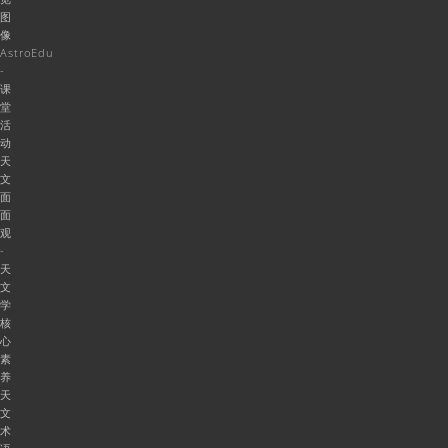
图
像
AstroEdu
-
课
堂
活
动
天
文
面
面
观
-
天
文
学
核
心
素
养
天
文
术