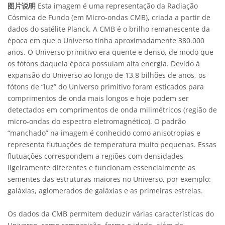
图片说明
Esta imagem é uma representação da Radiação
Cósmica de Fundo (em Micro-ondas CMB), criada a partir de
dados do satélite Planck. A CMB é o brilho remanescente da
época em que o Universo tinha aproximadamente 380.000
anos. O Universo primitivo era quente e denso, de modo que
os fótons daquela época possuíam alta energia. Devido à
expansão do Universo ao longo de 13,8 bilhões de anos, os
fótons de “luz” do Universo primitivo foram esticados para
comprimentos de onda mais longos e hoje podem ser
detectados em comprimentos de onda milimétricos (região de
micro-ondas do espectro eletromagnético). O padrão
“manchado” na imagem é conhecido como anisotropias e
representa flutuações de temperatura muito pequenas. Essas
flutuações correspondem a regiões com densidades
ligeiramente diferentes e funcionam essencialmente as
sementes das estruturas maiores no Universo, por exemplo:
galáxias, aglomerados de galáxias e as primeiras estrelas.
Os dados da CMB permitem deduzir várias características do