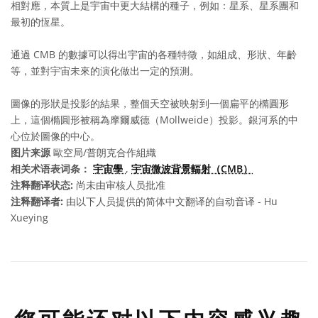
相對應，本質上是宇宙中更大結構的種子，例如：星系、星系團和
最初的恆星。
通過 CMB 的數據可以得出宇宙的各種特徵，如組成、形狀、年齡
等，並對宇宙未來的演化做出一定的預測。
圖像的形狀是投影的結果，整個天空被映射到一個扁平的橢圓形
上，這個橢圓形被稱為摩爾威德（Mollweide）投影。銀河系的中
心位於圖像的中心。
图片来源
歐空局/普朗克合作組織
相关术语表词条：
宇宙學
,
宇宙微波背景輻射（CMB）
注释翻译状态:
尚未由审核人员批准
注释翻译者:
由以下人员提供的简体中文翻译的自动音译 - Hu
Xueying