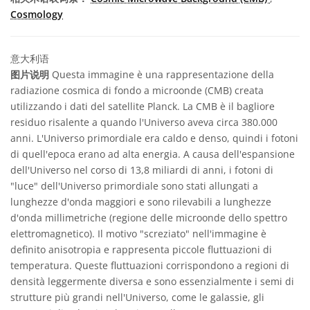
Cosmology
意大利语
图片说明
Questa immagine è una rappresentazione della
radiazione cosmica di fondo a microonde (CMB) creata
utilizzando i dati del satellite Planck. La CMB è il bagliore
residuo risalente a quando l'Universo aveva circa 380.000
anni. L'Universo primordiale era caldo e denso, quindi i fotoni
di quell'epoca erano ad alta energia. A causa dell'espansione
dell'Universo nel corso di 13,8 miliardi di anni, i fotoni di
"luce" dell'Universo primordiale sono stati allungati a
lunghezze d'onda maggiori e sono rilevabili a lunghezze
d'onda millimetriche (regione delle microonde dello spettro
elettromagnetico). Il motivo "screziato" nell'immagine è
definito anisotropia e rappresenta piccole fluttuazioni di
temperatura. Queste fluttuazioni corrispondono a regioni di
densità leggermente diversa e sono essenzialmente i semi di
strutture più grandi nell'Universo, come le galassie, gli