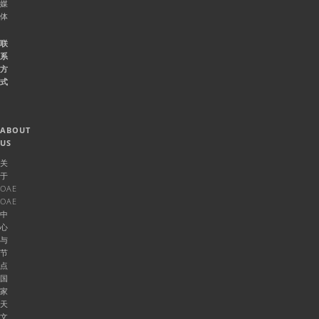
媒
体
联
系
方
式
ABOUT
US
关
于
OAE
OAE
中
心
与
节
点
国
家
天
文