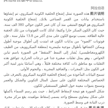
阿拉伯语
هذه الصورة تمثل إشعاع الخلفية الكونية الميكروي، تم إنشاؤها
图片说明
باستخدام بيانات من القمر الصناعي بلانك. إشعاع الخلفية الكونية
الميكروي هو الوهج المتبقي منذ أن كان عمر الكون حوالي 380 الف سنة.
حيث كان الكون المبكر حارا وكثيفا، لذلك كانت الفوتونات من تلك الحقبة
عالية الطاقة. بسبب توسع الكون على مدى أكثر من 13.8 مليار سنة ، فإن
فوتونات "الضوء" من بدايات الكون قد امتدت إلى أطوال موجية أطول
ويمكن اكتشافها بأطوال موجية مليمترية (منطقة الميكروويف من الطيف
الكهرومغناطيسي). يُشار إلى النمط "المنقط" في الصورة باسم تباين
الخواص ، وهو يمثل تقلبات صغيرة جدا في درجات الحرارة. تتوافق هذه
التقلبات مع مناطق ذات كثافة مختلفة قليلاً ، وهي أساسًا بذور لبنية أكبر
في الكون مثل: المجرات ، والعناقيد المجرية ، والنجوم الأولى.
تسمح البيانات المأخوذة من إشعاع الخلفية الكونية الميكروي بالتعرف على
الخصائص المختلفة للكون على سبيل المثال التكوين والشكل والعمر
وتسمح بتنبؤات معينة حول التطور المستقبلي للكون.
شكل الصورة هو نتيجة لإسقاط الخرائط ، حيث يتم رسم السماء بأكملها
على شكل بيضاوي مسطح واحد يسمى إسقاط مولفيده. يقع مركز مجرة ​​
درب التبانة في وسط الصورة.
حقوق الصورة تعود الى: وكالة الفضاء الاوربية/ تعاون بلانك
图片来源