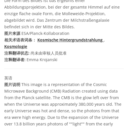
Die Form des Bildes ist das Ergebnis einer
Abbildungsprojektion, bei der der gesamte Himmel auf eine
einzige flache ovale Form, die Molleweide-Projektion,
abgebildet wird. Das Zentrum der Milchstraßengalaxie
befindet sich in der Mitte des Bildes.
图片来源
ESA/Planck-Kollaboration
相关术语表词条：
Kosmische Hintergrundstrahlung
,
Kosmologie
注释翻译状态:
尚未由审核人员批准
注释翻译者:
Emma Krojanski
英语
图片说明
This image is a representation of the Cosmic
Microwave Background (CMB) Radiation created using data
from the Planck satellite. The CMB is the glow left over from
when the Universe was approximately 380,000 years old. The
early Universe was hot and dense, so the photons from that
era were high energy. Due to the expansion of the Universe
over 13.8 billion years photons of ""light"" from the early