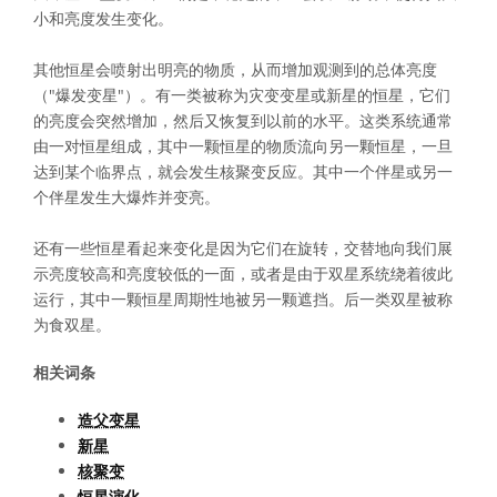
小和亮度发生变化。
其他恒星会喷射出明亮的物质，从而增加观测到的总体亮度
（"爆发变星"）。有一类被称为灾变变星或新星的恒星，它们
的亮度会突然增加，然后又恢复到以前的水平。这类系统通常
由一对恒星组成，其中一颗恒星的物质流向另一颗恒星，一旦
达到某个临界点，就会发生核聚变反应。其中一个伴星或另一
个伴星发生大爆炸并变亮。
还有一些恒星看起来变化是因为它们在旋转，交替地向我们展
示亮度较高和亮度较低的一面，或者是由于双星系统绕着彼此
运行，其中一颗恒星周期性地被另一颗遮挡。后一类双星被称
为食双星。
相关词条
造父变星
新星
核聚变
恒星演化