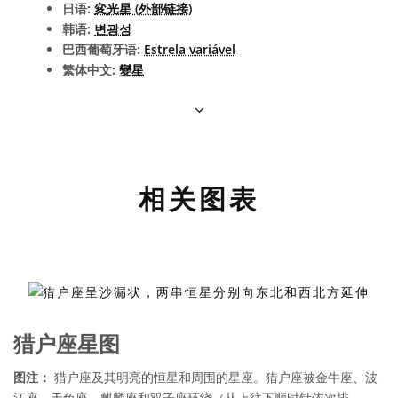
日语:
変光星 (外部链接)
韩语:
변광성
巴西葡萄牙语:
Estrela variável
繁体中文:
變星
相关图表
猎户座星图
图注：
猎户座及其明亮的恒星和周围的星座。猎户座被金牛座、波
江座、天兔座、麒麟座和双子座环绕（从上往下顺时针依次排