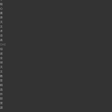
核
心
素
养
天
文
术
语
表
OAE
综
述
全
球
天
文
教
育
精
选
外
部
资
源