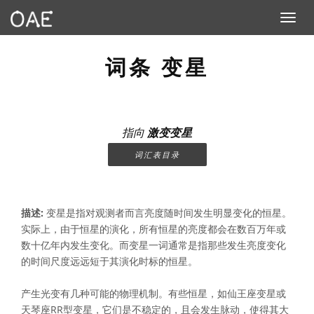
Toggle n
词条 变星
指向
激变变星
词汇表目录
描述:
变星是指对观测者而言亮度随时间发生明显变化的恒星。
实际上，由于恒星的演化，所有恒星的亮度都会在数百万年或
数十亿年内发生变化。而变星一词通常是指那些发生亮度变化
的时间尺度远远短于其演化时标的恒星。
产生光变有几种可能的物理机制。有些恒星，如仙王座变星或
天琴座RR型变星，它们是不稳定的，且会发生脉动，使得其大