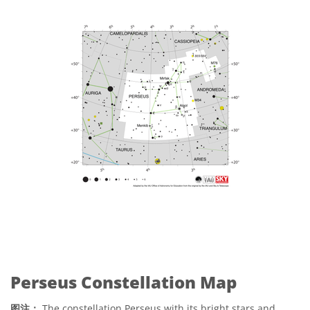
Perseus Constellation Map
图注：
The constellation Perseus with its bright stars and