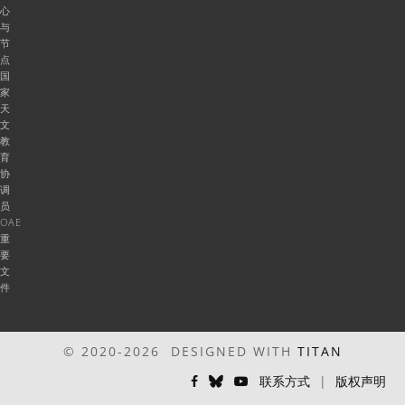
心
与
节
点
国
家
天
文
教
育
协
调
员
OAE
重
要
文
件
© 2020-2026 DESIGNED WITH
TITAN
联系方式
|
版权声明