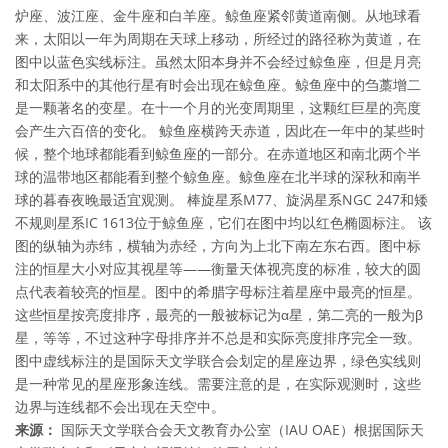
炉座、波江座、金牛座和白羊座。鲸鱼座紧邻黄道南侧。从地球看
来，太阳以一年为周期在天球上移动，所经过的路径称为黄道，在
图中以蓝色实线标注。虽然太阳本身并不会经过鲸鱼座，但是月亮
和太阳系中的其他行星有时会出现在鲸鱼座。鲸鱼座中的刍藁增二
是一颗著名的变星。在十一个月的光变周期里，这颗红巨星的亮度
会产生六百倍的变化。 鲸鱼座横跨天赤道，因此在一年中的某些时
候，整个地球都能看到鲸鱼座的一部分。在赤道地区和南北两个半
球的温带地区都能看到整个鲸鱼座。鲸鱼座在北半球的深秋和南半
球的暮春夜晚最适宜观测。 棒旋星系M77、旋涡星系NGC 247和矮
不规则星系IC 1613位于鲸鱼座，它们在图中均以红色椭圆标注。 该
图的纵轴为赤纬，横轴为赤经，方向为上北下南左东右西。图中标
注的恒星大小对应其视星等——衡量天体视亮度的标准，较大的圆
点代表着较亮的恒星。图中的希腊字母标注着星座中最亮的恒星。
这些恒星按亮度排序，最亮的一般被标记为α星，第二亮的一般为β
星，等等，不过这种字母排序并不总是和实际亮度排序完全一致。
图中虚线标注的是国际天文学联合会划定的星座边界，绿色实线则
是一种常见的星座形象连线。需要注意的是，在实际观测时，这些
边界与连线都不会出现在天空中。
来源：
国际天文学联合会天文教育办公室（IAU OAE）根据国际天