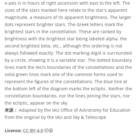
x-axis is in hours of right ascension with east to the left. The
sizes of the stars marked here relate to the star's apparent
magnitude, a measure of its apparent brightness. The larger
dots represent brighter stars. The Greek letters mark the
brightest stars in the constellation. These are ranked by
brightness with the brightest star being labeled alpha, the
second brightest beta, etc., although this ordering is not
always followed exactly. The dot marking Algol is surrounded
by a circle, showing it is a variable star. The dotted boundary
lines mark the IAU's boundaries of the constellations and the
solid green lines mark one of the common forms used to
represent the figures of the constellations. The blue line at
the bottom left of the diagram marks the ecliptic. Neither the
constellation boundaries, nor the lines joining the stars, nor
the ecliptic, appear on the sky.
来源：
Adapted by the IAU Office of Astronomy for Education
from the original by the IAU and Sky & Telescope
知识共享许可协议 署名 4.0 国际 (CC BY 4.0
License:
CC-BY-4.0