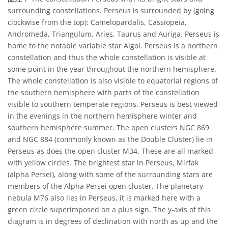
surrounding constellations. Perseus is surrounded by (going
clockwise from the top): Camelopardalis, Cassiopeia,
Andromeda, Triangulum, Aries, Taurus and Auriga. Perseus is
home to the notable variable star Algol. Perseus is a northern
constellation and thus the whole constellation is visible at
some point in the year throughout the northern hemisphere.
The whole constellation is also visible to equatorial regions of
the southern hemisphere with parts of the constellation
visible to southern temperate regions. Perseus is best viewed
in the evenings in the northern hemisphere winter and
southern hemisphere summer. The open clusters NGC 869
and NGC 884 (commonly known as the Double Cluster) lie in
Perseus as does the open cluster M34. These are all marked
with yellow circles. The brightest star in Perseus, Mirfak
(alpha Persei), along with some of the surrounding stars are
members of the Alpha Persei open cluster. The planetary
nebula M76 also lies in Perseus, it is marked here with a
green circle superimposed on a plus sign. The y-axis of this
diagram is in degrees of declination with north as up and the