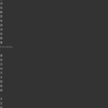
浏
览
教
育
资
源
浏
览
图
像
AstroEdu
-
课
堂
活
动
天
文
面
面
观
-
天
文
学