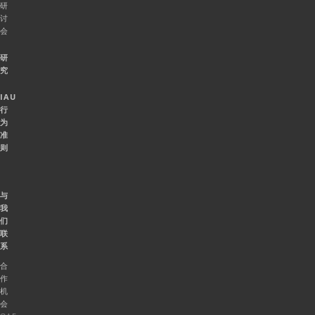
研
讨
会
研
究
IAU
行
为
准
则
与
我
们
联
系
合
作
机
会