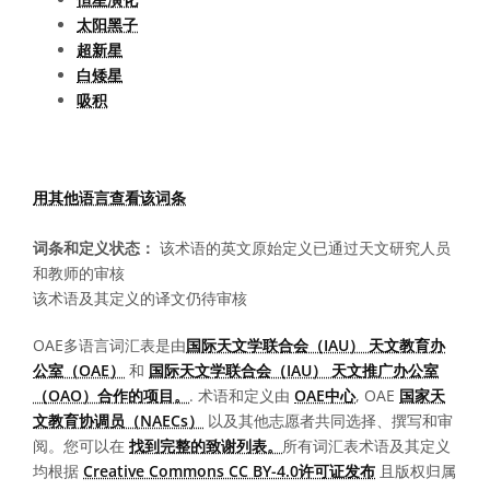
太阳黑子
超新星
白矮星
吸积
用其他语言查看该词条
词条和定义状态：
该术语的英文原始定义已通过天文研究人员
和教师的审核
该术语及其定义的译文仍待审核
OAE多语言词汇表是由
国际天文学联合会（IAU） 天文教育办
公室（OAE）
和
国际天文学联合会（IAU） 天文推广办公室
（OAO）合作的项目。
. 术语和定义由
OAE中心
, OAE
国家天
文教育协调员（NAECs）
以及其他志愿者共同选择、撰写和审
阅。您可以在
找到完整的致谢列表。
所有词汇表术语及其定义
均根据
Creative Commons CC BY-4.0许可证发布
且版权归属