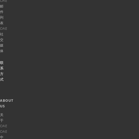
OAE
邮
件
列
表
OAE
社
交
媒
体
联
系
方
式
ABOUT
US
关
于
OAE
OAE
中