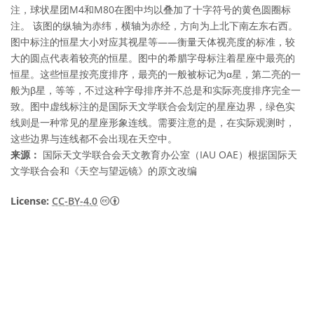
注，球状星团M4和M80在图中均以叠加了十字符号的黄色圆圈标
注。 该图的纵轴为赤纬，横轴为赤经，方向为上北下南左东右西。
图中标注的恒星大小对应其视星等——衡量天体视亮度的标准，较
大的圆点代表着较亮的恒星。图中的希腊字母标注着星座中最亮的
恒星。这些恒星按亮度排序，最亮的一般被标记为α星，第二亮的一
般为β星，等等，不过这种字母排序并不总是和实际亮度排序完全一
致。图中虚线标注的是国际天文学联合会划定的星座边界，绿色实
线则是一种常见的星座形象连线。需要注意的是，在实际观测时，
这些边界与连线都不会出现在天空中。
来源：
国际天文学联合会天文教育办公室（IAU OAE）根据国际天
文学联合会和《天空与望远镜》的原文改编
知识共享许可协议 署名 4.0 国际 (CC BY 4.0
License:
CC-BY-4.0