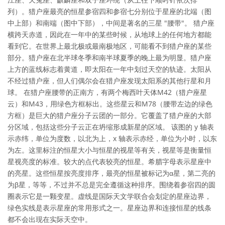
列）。猎户座最亮的恒星参宿四和参宿七分别位于星座的北端（图
中上部）和南端（图中下部），中间是著名的三星 "腰带"。 猎户座
横跨天赤道，因此在一年中的某些时候，从地球上的任何地方都能
看到它。在世界上最北极或最南极地区，可能看不到猎户座的某些
部分。猎户座在北半球冬季和南半球夏季的晚上最为明显。猎户座
上方的蓝线标志着黄道，即太阳在一年中划过天空的轨迹。太阳从
不经过猎户座，但人们偶尔会在猎户座发现太阳系的其他行星和月
球。 在猎户座腰带的正南方，有两个梅西叶天体M42（猎户座星
云）和M43，用绿色方框标出。这些星云和M78（腰带左边的绿色
方框）是巨大的猎户座分子云团的一部分。它覆盖了猎户座的大部
分区域，包括这些分子云正在坍缩形成新星的区域。 该图的 y 轴表
示赤纬，单位为度数，以北为上，x 轴表示赤经，单位为小时，以东
为左。这里标注的恒星大小与恒星的视星等有关，视星等是衡量恒
星视亮度的标准。较大的点代表较亮的恒星。希腊字母表示星座中
的亮星。这些恒星按亮度排序，最亮的恒星被标记为α星，第二亮的
为β星，等等，不过并不总是完全遵循这种排序。围绕着参宿四的圆
圈表示它是一颗变星。虚线是国际天文学联合会划定的星座边界，
绿色实线是表示星座的常用形式之一。星座边界和连接恒星的线条
都不会出现在实际天空中。