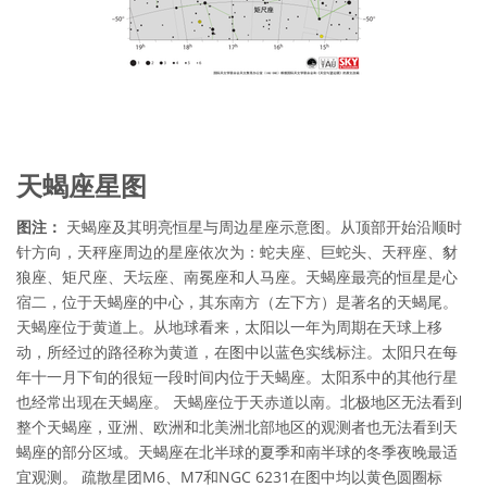
天蝎座星图
图注：
天蝎座及其明亮恒星与周边星座示意图。从顶部开始沿顺时
针方向，天秤座周边的星座依次为：蛇夫座、巨蛇头、天秤座、豺
狼座、矩尺座、天坛座、南冕座和人马座。天蝎座最亮的恒星是心
宿二，位于天蝎座的中心，其东南方（左下方）是著名的天蝎尾。
天蝎座位于黄道上。从地球看来，太阳以一年为周期在天球上移
动，所经过的路径称为黄道，在图中以蓝色实线标注。太阳只在每
年十一月下旬的很短一段时间内位于天蝎座。太阳系中的其他行星
也经常出现在天蝎座。 天蝎座位于天赤道以南。北极地区无法看到
整个天蝎座，亚洲、欧洲和北美洲北部地区的观测者也无法看到天
蝎座的部分区域。天蝎座在北半球的夏季和南半球的冬季夜晚最适
宜观测。 疏散星团M6、M7和NGC 6231在图中均以黄色圆圈标