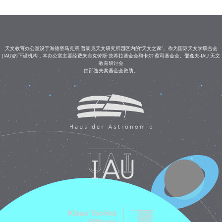
天文教育办公室设于海德堡马克斯·普朗克天文研究所园区内的“天文之家”。作为国际天文学联合会
(IAU)的下设机构，本办公室主要经费来自克劳斯·茨希拉基金会和卡尔·蔡司基金会。邵逸夫-IAU 天文
教育研讨会
由邵逸夫奖基金会资助。