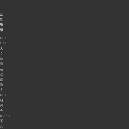
活
动
资
讯
IAU-
OAE
天
文
教
育
会
议
邵
逸
夫-
IAU
研
讨
会
ICAER
系
列