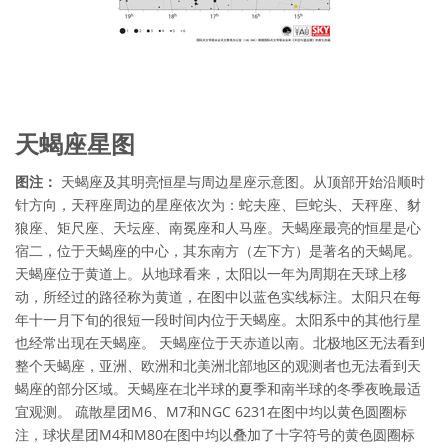
天蝎座星图
图注：
天蝎座及其明亮恒星与周边星座示意图。从顶部开始沿顺时
针方向，天秤座周边的星座依次为：蛇夫座、巨蛇头、天秤座、豺
狼座、矩尺座、天坛座、南冕座和人马座。天蝎座最亮的恒星是心
宿二，位于天蝎座的中心，其东南方（左下方）是著名的天蝎尾。
天蝎座位于黄道上。从地球看来，太阳以一年为周期在天球上移
动，所经过的路径称为黄道，在图中以蓝色实线标注。太阳只在每
年十一月下旬的很短一段时间内位于天蝎座。太阳系中的其他行星
也经常出现在天蝎座。 天蝎座位于天赤道以南。北极地区无法看到
整个天蝎座，亚洲、欧洲和北美洲北部地区的观测者也无法看到天
蝎座的部分区域。天蝎座在北半球的夏季和南半球的冬季夜晚最适
宜观测。 疏散星团M6、M7和NGC 6231在图中均以黄色圆圈标
注，球状星团M4和M80在图中均以叠加了十字符号的黄色圆圈标