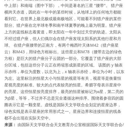
中上部）和南端（图中下部），中间是著名的三星 "腰带"。 猎户座
横跨天赤道，因此在一年中的某些时候，从地球上的任何地方都能
看到它。在世界上最北极或最南极地区，可能看不到猎户座的某些
部分。猎户座在北半球冬季和南半球夏季的晚上最为明显。猎户座
上方的蓝线标志着黄道，即太阳在一年中划过天空的轨迹。太阳从
不经过猎户座，但人们偶尔会在猎户座发现太阳系的其他行星和月
球。 在猎户座腰带的正南方，有两个梅西叶天体M42（猎户座星
云）和M43，用绿色方框标出。这些星云和M78（腰带左边的绿色
方框）是巨大的猎户座分子云团的一部分。它覆盖了猎户座的大部
分区域，包括这些分子云正在坍缩形成新星的区域。 该图的 y 轴表
示赤纬，单位为度数，以北为上，x 轴表示赤经，单位为小时，以东
为左。这里标注的恒星大小与恒星的视星等有关，视星等是衡量恒
星视亮度的标准。较大的点代表较亮的恒星。希腊字母表示星座中
的亮星。这些恒星按亮度排序，最亮的恒星被标记为α星，第二亮的
为β星，等等，不过并不总是完全遵循这种排序。围绕着参宿四的圆
圈表示它是一颗变星。虚线是国际天文学联合会划定的星座边界，
绿色实线是表示星座的常用形式之一。星座边界和连接恒星的线条
都不会出现在实际天空中。
来源：
由国际天文学联合会天文教育办公室根据国际天文学联合会/