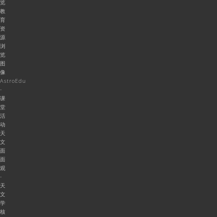
览
教
育
资
源
浏
览
图
像
AstroEdu
-
课
堂
活
动
天
文
面
面
观
-
天
文
学
核