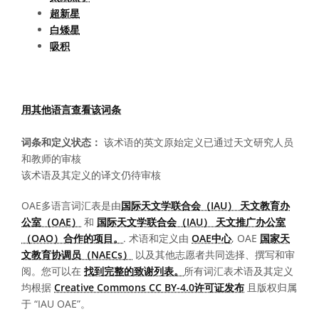
超新星
白矮星
吸积
用其他语言查看该词条
词条和定义状态：
该术语的英文原始定义已通过天文研究人员
和教师的审核
该术语及其定义的译文仍待审核
OAE多语言词汇表是由
国际天文学联合会（IAU） 天文教育办
公室（OAE）
和
国际天文学联合会（IAU） 天文推广办公室
（OAO）合作的项目。
. 术语和定义由
OAE中心
, OAE
国家天
文教育协调员（NAECs）
以及其他志愿者共同选择、撰写和审
阅。您可以在
找到完整的致谢列表。
所有词汇表术语及其定义
均根据
Creative Commons CC BY-4.0许可证发布
且版权归属
于 “IAU OAE”。