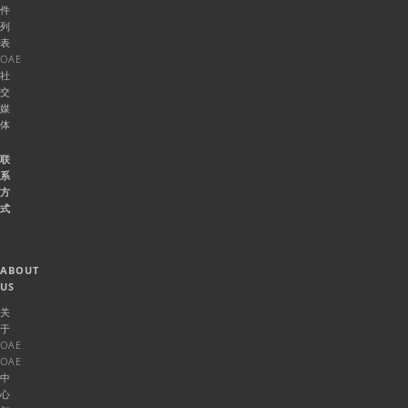
件
列
表
OAE
社
交
媒
体
联
系
方
式
ABOUT
US
关
于
OAE
OAE
中
心