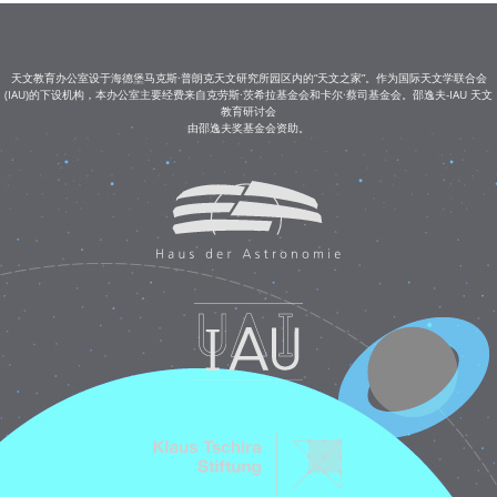
天文教育办公室设于海德堡马克斯·普朗克天文研究所园区内的“天文之家”。作为国际天文学联合会
(IAU)的下设机构，本办公室主要经费来自克劳斯·茨希拉基金会和卡尔·蔡司基金会。邵逸夫-IAU 天文
教育研讨会
由邵逸夫奖基金会资助。