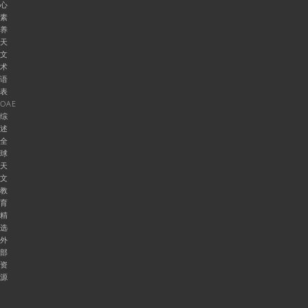
心
素
养
天
文
术
语
表
OAE
综
述
全
球
天
文
教
育
精
选
外
部
资
源