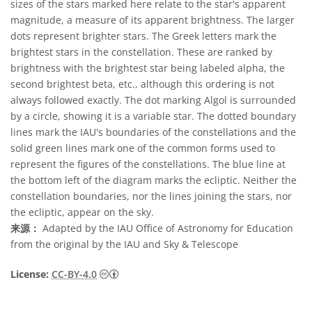
sizes of the stars marked here relate to the star's apparent
magnitude, a measure of its apparent brightness. The larger
dots represent brighter stars. The Greek letters mark the
brightest stars in the constellation. These are ranked by
brightness with the brightest star being labeled alpha, the
second brightest beta, etc., although this ordering is not
always followed exactly. The dot marking Algol is surrounded
by a circle, showing it is a variable star. The dotted boundary
lines mark the IAU's boundaries of the constellations and the
solid green lines mark one of the common forms used to
represent the figures of the constellations. The blue line at
the bottom left of the diagram marks the ecliptic. Neither the
constellation boundaries, nor the lines joining the stars, nor
the ecliptic, appear on the sky.
来源：
Adapted by the IAU Office of Astronomy for Education
from the original by the IAU and Sky & Telescope
知识共享许可协议 署名 4.0 国际 (CC BY 4.0
License:
CC-BY-4.0