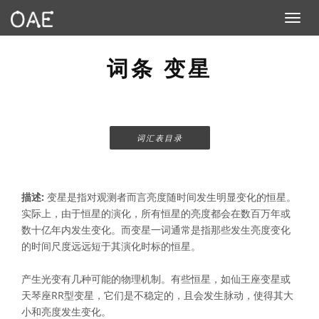
Toggle n
词条 变星
词汇表目录
描述:
变星是指对观测者而言亮度随时间发生明显变化的恒星。
实际上，由于恒星的演化，所有恒星的亮度都会在数百万年或
数十亿年内发生变化。而变星一词通常是指那些发生亮度变化
的时间尺度远远短于其演化时标的恒星。
产生光变有几种可能的物理机制。有些恒星，如仙王座变星或
天琴座RR型变星，它们是不稳定的，且会发生脉动，使得其大
小和亮度发生变化。