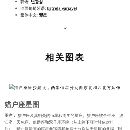
韩语:
변광성
巴西葡萄牙语:
Estrela variável
繁体中文:
變星
相关图表
猎户座星图
图注：
猎户座及其明亮的恒星和周围的星座。猎户座被金牛座、波
江座、天兔座、麒麟座和双子座环绕（从上往下顺时针依次排
列）。猎户座最亮的恒星参宿四和参宿七分别位于星座的北端（图