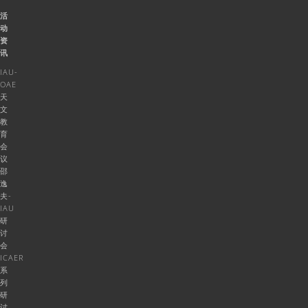
活
动
资
讯
IAU-
OAE
天
文
教
育
会
议
邵
逸
夫-
IAU
研
讨
会
ICAER
系
列
研
讨