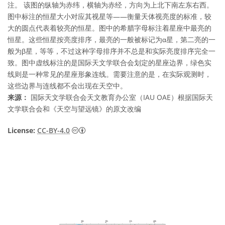
注。 该图的纵轴为赤纬，横轴为赤经，方向为上北下南左东右西。
图中标注的恒星大小对应其视星等——衡量天体视亮度的标准，较
大的圆点代表着较亮的恒星。图中的希腊字母标注着星座中最亮的
恒星。这些恒星按亮度排序，最亮的一般被标记为α星，第二亮的一
般为β星，等等，不过这种字母排序并不总是和实际亮度排序完全一
致。图中虚线标注的是国际天文学联合会划定的星座边界，绿色实
线则是一种常见的星座形象连线。需要注意的是，在实际观测时，
这些边界与连线都不会出现在天空中。
来源：
国际天文学联合会天文教育办公室（IAU OAE）根据国际天
文学联合会和《天空与望远镜》的原文改编
知识共享许可协议 署名 4.0 国际 (CC BY 4.0
License:
CC-BY-4.0