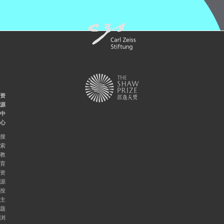
资
源
中
心
搜
索
教
育
资
源
按
主
题
浏