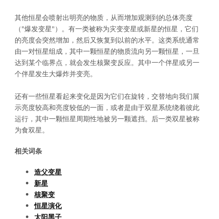
其他恒星会喷射出明亮的物质，从而增加观测到的总体亮度
（"爆发变星"）。有一类被称为灾变变星或新星的恒星，它们
的亮度会突然增加，然后又恢复到以前的水平。这类系统通常
由一对恒星组成，其中一颗恒星的物质流向另一颗恒星，一旦
达到某个临界点，就会发生核聚变反应。其中一个伴星或另一
个伴星发生大爆炸并变亮。
还有一些恒星看起来变化是因为它们在旋转，交替地向我们展
示亮度较高和亮度较低的一面，或者是由于双星系统绕着彼此
运行，其中一颗恒星周期性地被另一颗遮挡。后一类双星被称
为食双星。
相关词条
造父变星
新星
核聚变
恒星演化
太阳黑子