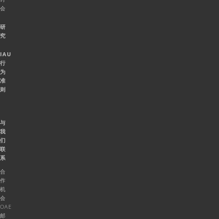
会
研
究
IAU
行
为
准
则
与
我
们
联
系
合
作
机
会
OAE
邮