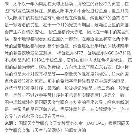
来，太阳以一年为周期在天球上移动，所经过的路径称为黄道，在
图中以蓝色实线标注。虽然太阳本身并不会经过鲸鱼座，但是月亮
和太阳系中的其他行星有时会出现在鲸鱼座。鲸鱼座中的刍藁增二
是一颗著名的变星。在十一个月的光变周期里，这颗红巨星的亮度
会产生六百倍的变化。 鲸鱼座横跨天赤道，因此在一年中的某些时
候，整个地球都能看到鲸鱼座的一部分。在赤道地区和南北两个半
球的温带地区都能看到整个鲸鱼座。鲸鱼座在北半球的深秋和南半
球的暮春夜晚最适宜观测。 棒旋星系M77、旋涡星系NGC 247和矮
不规则星系IC 1613位于鲸鱼座，它们在图中均以红色椭圆标注。 该
图的纵轴为赤纬，横轴为赤经，方向为上北下南左东右西。图中标
注的恒星大小对应其视星等——衡量天体视亮度的标准，较大的圆
点代表着较亮的恒星。图中的希腊字母标注着星座中最亮的恒星。
这些恒星按亮度排序，最亮的一般被标记为α星，第二亮的一般为β
星，等等，不过这种字母排序并不总是和实际亮度排序完全一致。
图中虚线标注的是国际天文学联合会划定的星座边界，绿色实线则
是一种常见的星座形象连线。需要注意的是，在实际观测时，这些
边界与连线都不会出现在天空中。
来源：
国际天文学联合会天文教育办公室（IAU OAE）根据国际天
文学联合会和《天空与望远镜》的原文改编