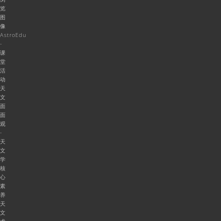
览
图
像
AstroEdu
-
课
堂
活
动
天
文
面
面
观
-
天
文
学
核
心
素
养
天
文