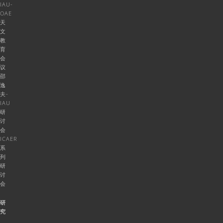
IAU-
OAE
天
文
教
育
会
议
邵
逸
夫-
IAU
研
讨
会
ICAER
系
列
研
讨
会
研
究