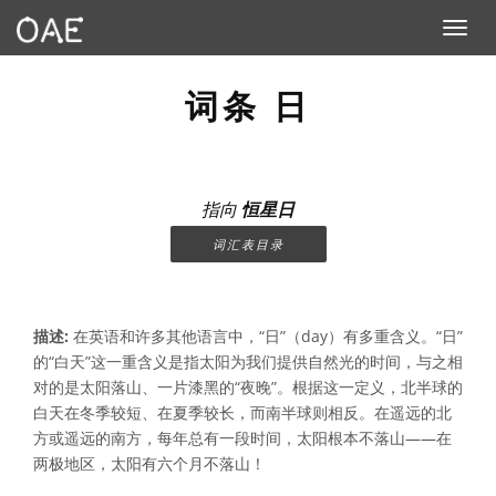
Toggle n
词条 日
指向
恒星日
词汇表目录
描述:
在英语和许多其他语言中，“日”（day）有多重含义。“日”
的“白天”这一重含义是指太阳为我们提供自然光的时间，与之相
对的是太阳落山、一片漆黑的“夜晚”。根据这一定义，北半球的
白天在冬季较短、在夏季较长，而南半球则相反。在遥远的北
方或遥远的南方，每年总有一段时间，太阳根本不落山——在
两极地区，太阳有六个月不落山！