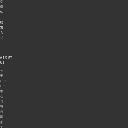
交
媒
体
联
系
方
式
ABOUT
US
关
于
OAE
OAE
中
心
与
节
点
国
家
天