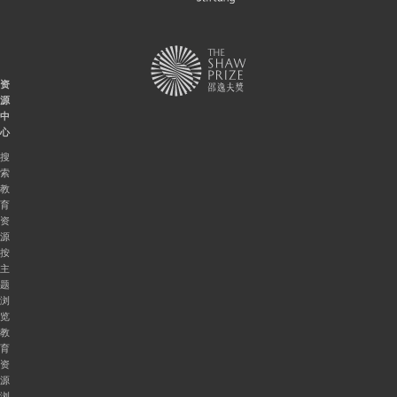
资
源
中
心
搜
索
教
育
资
源
按
主
题
浏
览
教
育
资
源
浏