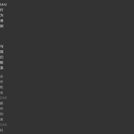
IAU
行
为
准
则
与
我
们
联
系
合
作
机
会
OAE
邮
件
列
表
OAE
社