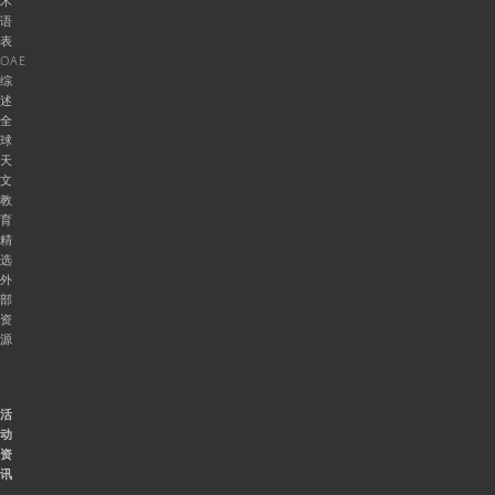
术
语
表
OAE
综
述
全
球
天
文
教
育
精
选
外
部
资
源
活
动
资
讯