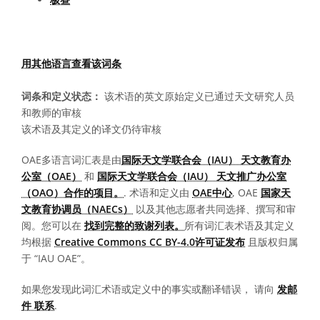
用其他语言查看该词条
词条和定义状态：
该术语的英文原始定义已通过天文研究人员
和教师的审核
该术语及其定义的译文仍待审核
OAE多语言词汇表是由
国际天文学联合会（IAU） 天文教育办
公室（OAE）
和
国际天文学联合会（IAU） 天文推广办公室
（OAO）合作的项目。
. 术语和定义由
OAE中心
, OAE
国家天
文教育协调员（NAECs）
以及其他志愿者共同选择、撰写和审
阅。您可以在
找到完整的致谢列表。
所有词汇表术语及其定义
均根据
Creative Commons CC BY-4.0许可证发布
且版权归属
于 “IAU OAE”。
如果您发现此词汇术语或定义中的事实或翻译错误， 请向
发邮
件 联系
.