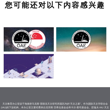
您可能还对以下内容感兴趣
天文教育办公室设于海德堡马克斯·普朗克天文研究所园区内的“天文之家”。作为国际天文学联合会
(IAU)的下设机构，本办公室主要经费来自克劳斯·茨希拉基金会和卡尔·蔡司基金会。邵逸夫-IAU 天文