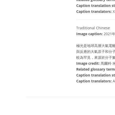
Caption translation st
Caption translators:
X
Traditional Chinese
Image caption:
202
極光是地球高層大氣電
與反應的大氣原子和分
較為罕見，來源於分子
Image credit:
馬爾科·米
Related glossary term
Caption translation st
Caption translators:
A