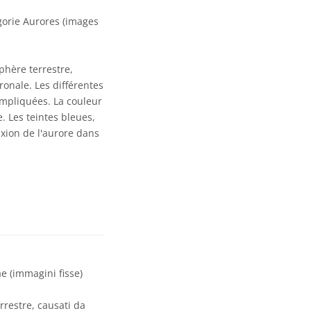
gorie Aurores (images
phère terrestre,
onale. Les différentes
mpliquées. La couleur
e. Les teintes bleues,
exion de l'aurore dans
e (immagini fisse)
errestre, causati da