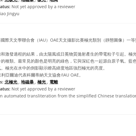
atus:
Not yet approved by a reviewer
iao Jingyu
1年國際天文學聯合會（IAU）OAE天文攝影比賽極光類別（靜態圖像）一等
離和激發過程的結果，由太陽風或日冕物質拋射產生的帶電粒子引起。極
子的種類。最常見的顏色是明亮的綠色，它與深紅色一起源自原子氧。藍
氮。極光在水中的倒影顯示瞭高緯度地區強烈極光的亮度。
利亞爾迪代表科爾蒂納天文協會/IAU OAE。
s:
北極光
,
地磁暴
,
極光
,
電離
atus:
Not yet approved by a reviewer
n automated transliteration from the simplified Chinese translation