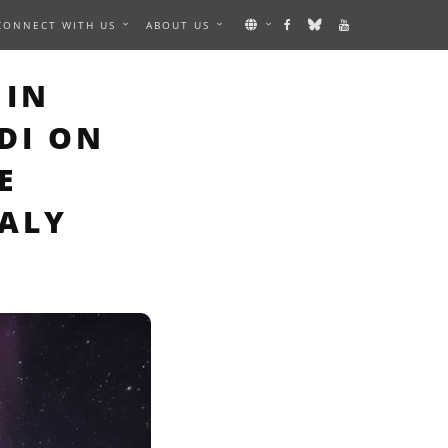
CONNECT WITH US
ABOUT US
 IMAGE
 IN
DI ON
E
TALY