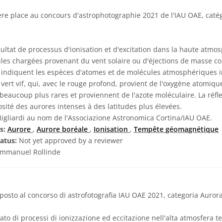
re place au concours d'astrophotographie 2021 de l'IAU OAE, caté
sultat de processus d'ionisation et d'excitation dans la haute atmos
les chargées provenant du vent solaire ou d'éjections de masse cor
 indiquent les espèces d'atomes et de molécules atmosphériques i
 vert vif, qui, avec le rouge profond, provient de l'oxygène atomiqu
t beaucoup plus rares et proviennent de l'azote moléculaire. La réfl
osité des aurores intenses à des latitudes plus élevées.
gliardi au nom de l'Associazione Astronomica Cortina/IAU OAE.
s:
Aurore
,
Aurore boréale
,
Ionisation
,
Tempête géomagnétique
atus:
Not yet approved by a reviewer
mmanuel Rollinde
osto al concorso di astrofotografia IAU OAE 2021, categoria Aurora
tato di processi di ionizzazione ed eccitazione nell'alta atmosfera t