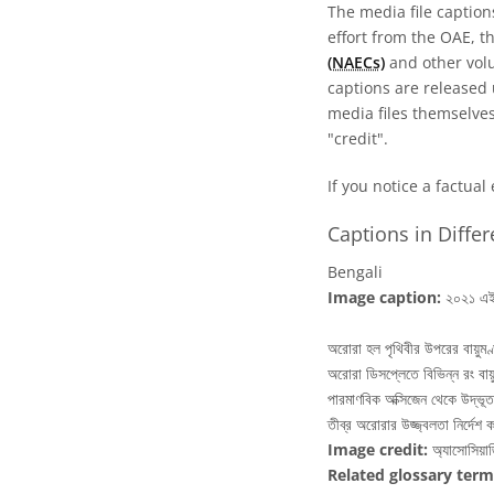
The media file caption
effort from the OAE, t
(NAECs)
and other volun
captions are released
media files themselves
"credit".
If you notice a factual
Captions in Diffe
Bengali
Image caption:
২০২১ এইএ
অরোরা হল পৃথিবীর উপরের বায়ুমণ
অরোরা ডিসপ্লেতে বিভিন্ন রং বায
পারমাণবিক অক্সিজেন থেকে উদ্ভূ
তীব্র অরোরার উজ্জ্বলতা নির্দেশ
Image credit:
অ্যাসোসিয়াজ
Related glossary term