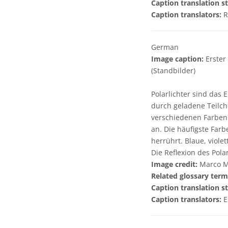
Caption translation st
Caption translators:
R
German
Image caption:
Erster
(Standbilder)
Polarlichter sind das
durch geladene Teilc
verschiedenen Farben 
an. Die häufigste Far
herrührt. Blaue, viole
Die Reflexion des Pola
Image credit:
Marco Mi
Related glossary term
Caption translation st
Caption translators:
E