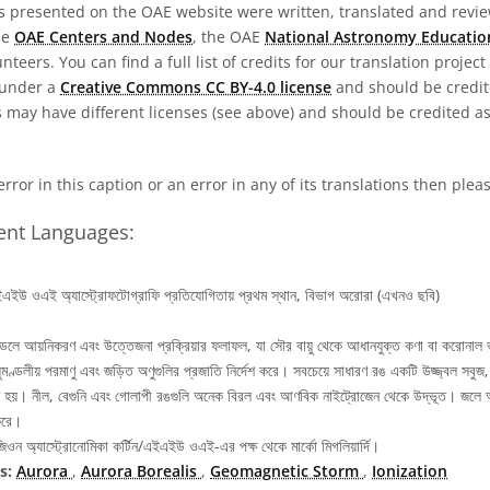
s presented on the OAE website were written, translated and revie
he
OAE Centers and Nodes
, the OAE
National Astronomy Educatio
teers. You can find a full list of credits for our translation project
 under a
Creative Commons CC BY-4.0 license
and should be credit
 may have different licenses (see above) and should be credited a
 error in this caption or an error in any of its translations then ple
rent Languages:
ইউ ওএই অ্যাস্ট্রোফটোগ্রাফি প্রতিযোগিতায় প্রথম স্থান, বিভাগ অরোরা (এখনও ছবি)
্ডলে আয়নিকরণ এবং উত্তেজনা প্রক্রিয়ার ফলাফল, যা সৌর বায়ু থেকে আধানযুক্ত কণা বা করোনাল ভ
়ুমণ্ডলীয় পরমাণু এবং জড়িত অণুগুলির প্রজাতি নির্দেশ করে। সবচেয়ে সাধারণ রঙ একটি উজ্জ্বল সবু
ত হয়। নীল, বেগুনি এবং গোলাপী রঙগুলি অনেক বিরল এবং আণবিক নাইট্রোজেন থেকে উদ্ভূত। জলে অ
 করে।
িওন অ্যাস্ট্রোনোমিকা কর্টিন/এইএইউ ওএই-এর পক্ষ থেকে মার্কো মিগলিয়ার্দি।
s:
Aurora
,
Aurora Borealis
,
Geomagnetic Storm
,
Ionization