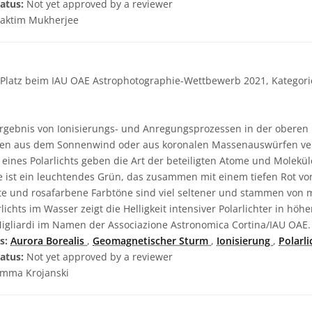
atus:
Not yet approved by a reviewer
aktim Mukherjee
 Platz beim IAU OAE Astrophotographie-Wettbewerb 2021, Kategorie
 Ergebnis von Ionisierungs- und Anregungsprozessen in der oberen
hen aus dem Sonnenwind oder aus koronalen Massenauswürfen ve
eines Polarlichts geben die Art der beteiligten Atome und Molekü
be ist ein leuchtendes Grün, das zusammen mit einem tiefen Rot v
tte und rosafarbene Farbtöne sind viel seltener und stammen von m
rlichts im Wasser zeigt die Helligkeit intensiver Polarlichter in hö
gliardi im Namen der Associazione Astronomica Cortina/IAU OAE.
s:
Aurora Borealis
,
Geomagnetischer Sturm
,
Ionisierung
,
Polarli
atus:
Not yet approved by a reviewer
mma Krojanski