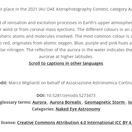
st place in the 2021 IAU OAE Astrophotography Contest, category Aur
t of ionisation and excitation processes in Earth's upper atmosph
ar wind or from coronal mass ejections. The different colours in an 
pheric atoms and molecules involved. The most common colour is a
p red, originates from atomic oxygen. Blue, purple and pink hues 
ar nitrogen. The reflection of the aurora in the water indicates th
aurorae at higher latitudes.
Scroll to captions in other languages
dit:
Marco Migliardi on behalf of Associazione Astronomica Cortin
DOI:
10.5281/zenodo.5273473
 glossary terms:
Aurora
,
Aurora Borealis
,
Geomagnetic Storm
,
I
Categories:
Naked Eye Astronomy
license:
Creative Commons Attribution 4.0 International (CC BY 4.