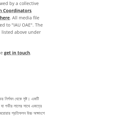
wed by a collective
n Coordinators
here
. All media file
ed to "IAU OAE". The
s listed above under
ase
get in touch
.
র নির্গমন থেকে সৃষ্ট। একটি
জ, যা গভীর লালের সাথে একত্রে
রোরার প্রতিফলন উচ্চ অক্ষাংশে