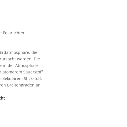
 Polarlichter
 Erdatmosphäre, die
rursacht werden. Die
le in der Atmosphäre
on atomarem Sauerstoff
olekularem Stickstoff.
heren Breitengraden an.
cht