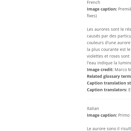
French
Image caption:
Premiè
fixes)
Les aurores sont le ré
causés par des particu
couleurs d'une aurore
la plus courante est le
violettes et roses son
l'eau indique la lumin
Image credit:
Marco Mi
Related glossary term
Caption translation st
Caption translators:
E
Italian
Image caption:
Primo p
Le aurore sono il risul