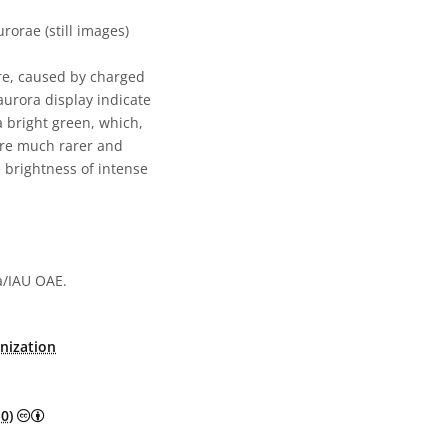
orae (still images)
ere, caused by charged
aurora display indicate
 bright green, which,
are much rarer and
e brightness of intense
a/IAU OAE.
onization
Creative Commons Attribution 4.0 International (CC BY 4.0) 
0)