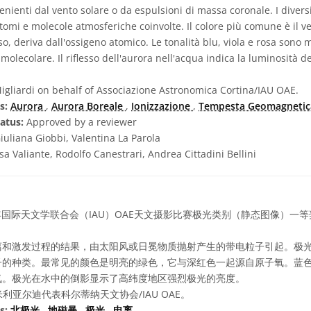
enienti dal vento solare o da espulsioni di massa coronale. I diversi
atomi e molecole atmosferiche coinvolte. Il colore più comune è il ve
o, deriva dall'ossigeno atomico. Le tonalità blu, viola e rosa sono 
olecolare. Il riflesso dell'aurora nell'acqua indica la luminosità de
gliardi on behalf of Associazione Astronomica Cortina/IAU OAE.
s:
Aurora
,
Aurora Boreale
,
Ionizzazione
,
Tempesta Geomagnetic
atus:
Approved by a reviewer
iuliana Giobbi, Valentina La Parola
sa Valiante, Rodolfo Canestrari, Andrea Cittadini Bellini
1年国际天文学联合会（IAU）OAE天文摄影比赛极光类别（静态图像）一等
离和激发过程的结果，由太阳风或日冕物质抛射产生的带电粒子引起。极
子的种类。最常见的颜色是明亮的绿色，它与深红色一起源自原子氧。蓝
氮。极光在水中的倒影显示了高纬度地区强烈极光的亮度。
利亚尔迪代表科尔蒂纳天文协会/IAU OAE。
s:
北极光
,
地磁暴
,
极光
,
电离