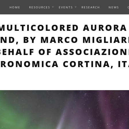
HOME
RESOURCES
EVENTS
RESEARCH
NEWS
HIS PAGE DESCRIBES AN
MULTICOLORED AURORA
AND, BY MARCO MIGLIAR
BEHALF OF ASSOCIAZION
RONOMICA CORTINA, I