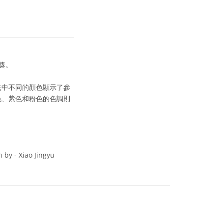
獎。
光中不同的顏色顯示了參
色、紫色和粉色的色調則
 by - Xiao Jingyu