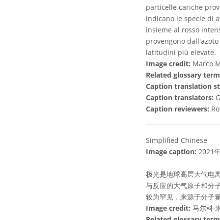
particelle cariche prov
indicano le specie di 
insieme al rosso intens
provengono dall'azoto m
latitudini più elevate.
Image credit:
Marco Mi
Related glossary term
Caption translation st
Caption translators:
G
Caption reviewers:
Ro
Simplified Chinese
Image caption:
202
极光是地球高层大气电
与反应的大气原子和分
较为罕见，来源于分子
Image credit:
马尔科·米
Related glossary term