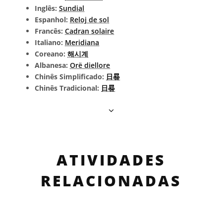
Inglês:
Sundial
Espanhol:
Reloj de sol
Francês:
Cadran solaire
Italiano:
Meridiana
Coreano:
해시계
Albanesa:
Orë diellore
Chinês Simplificado:
日晷
Chinês Tradicional:
日晷
ATIVIDADES
RELACIONADAS