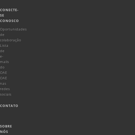
CONECTE-
SE
CONOSCO
Oportunidades
de
colaboração
Lista
de
e-
mails
do
OAE
OAE
nas
redes
sociais
CONTATO
SOBRE
NÓS