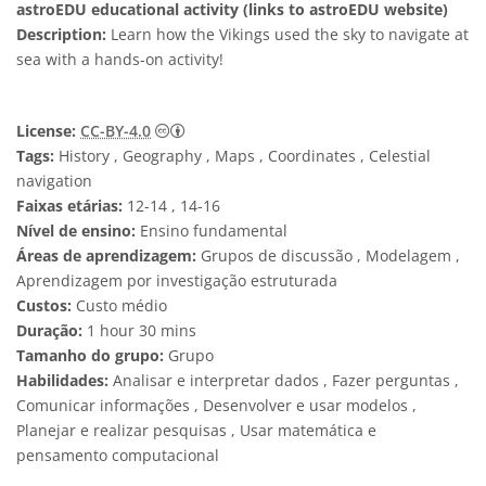
astroEDU educational activity (links to astroEDU website)
Description:
Learn how the Vikings used the sky to navigate at
sea with a hands-on activity!
Creative Commons Attribution 4.0 Internat
License:
CC-BY-4.0
Tags:
History , Geography , Maps , Coordinates , Celestial
navigation
Faixas etárias:
12-14 , 14-16
Nível de ensino:
Ensino fundamental
Áreas de aprendizagem:
Grupos de discussão , Modelagem ,
Aprendizagem por investigação estruturada
Custos:
Custo médio
Duração:
1 hour 30 mins
Tamanho do grupo:
Grupo
Habilidades:
Analisar e interpretar dados , Fazer perguntas ,
Comunicar informações , Desenvolver e usar modelos ,
Planejar e realizar pesquisas , Usar matemática e
pensamento computacional