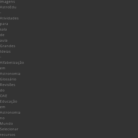
imagens
AstroEdu
-
Atividades
para
sala
de
aula
Grandes
Ideias
-
Alfabetização
em
Astronomia
Glossário
Revisões
do
OAE
Educação
em
Astronomia
no
Mundo
Selecionar
recursos