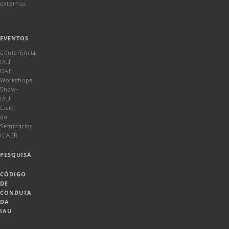
externos
EVENTOS
Conferência
IAU-
OAE
Workshops
Shaw-
IAU
Ciclo
de
Seminários
ICAER
PESQUISA
CÓDIGO
DE
CONDUTA
DA
IAU