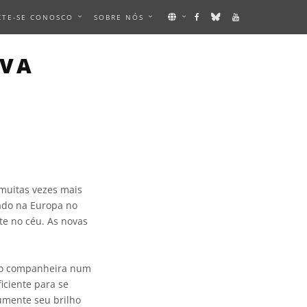
CTE-SE CONOSCO
SOBRE NÓS
OVA
muitas vezes mais
sado na Europa no
te no céu. As novas
omo companheira num
iciente para se
umente seu brilho