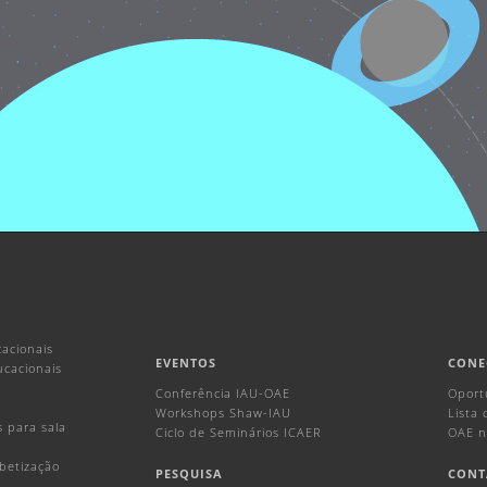
acionais
EVENTOS
CONE
ucacionais
Conferência IAU-OAE
Oport
Workshops Shaw-IAU
Lista
s para sala
Ciclo de Seminários ICAER
OAE n
abetização
PESQUISA
CONT