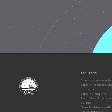
RECURSOS
Buscar recursos educ
Explorar recursos ed
por tema
Explorar imagens
AstroEdu - Atividade
de aula
Grandes Ideias - Alf
em Astronomia