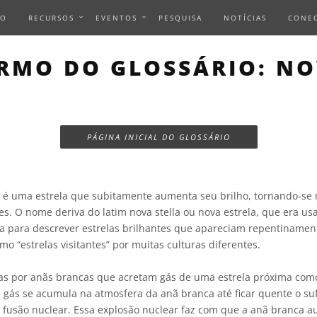
IO
RECURSOS
EVENTOS
PESQUISA
NOTÍCIAS
CONE
RMO DO GLOSSÁRIO: N
PÁGINA INICIAL DO GLOSSÁRIO
é uma estrela que subitamente aumenta seu brilho, tornando-se 
es. O nome deriva do latim nova stella ou nova estrela, que era u
a para descrever estrelas brilhantes que apareciam repentinamen
o “estrelas visitantes” por muitas culturas diferentes.
as por anãs brancas que acretam gás de uma estrela próxima c
e gás se acumula na atmosfera da anã branca até ficar quente o suf
 fusão nuclear. Essa explosão nuclear faz com que a anã branca a