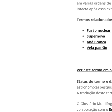
em várias ordens de
intacta após essa ex
Termos relacionados
Fusão nuclear
Supernova
Anã Branca
Vela padrão
Ver este termo em o
Status do termo e da
astrônomo(a) pesquis
A tradução deste te
O Glossário Multilí
colaboração com o
E