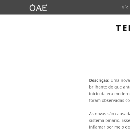
INÍC
TE
Descrição:
Uma nova 
brilhante do que ant
início da era modern
foram observadas com
As novas são causad
sistema binário. Ess
inflamar por meio de