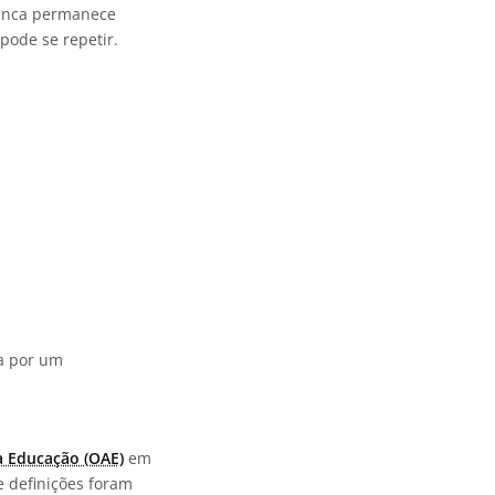
ranca permanece
pode se repetir.
da por um
a Educação (OAE)
em
e definições foram