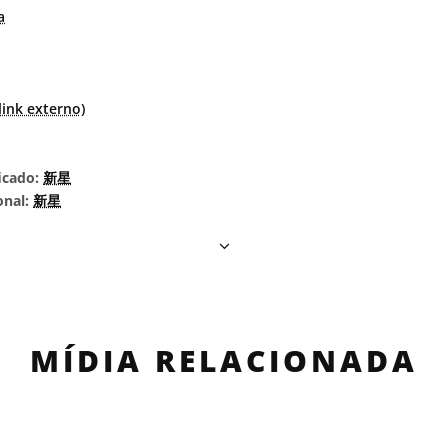
a
ink externo)
icado:
新星
onal:
新星
MÍDIA RELACIONADA