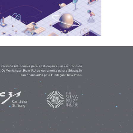
itório de Astronomia para a Educação é um escritório da
ss. Os Workshops Shaw-IAU de Astronomia para a Educação
são financiados pela Fundação Shaw Prize.