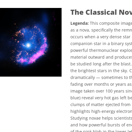
The Classical No
Legenda:
This composite image
as a nova, specifically the remn
occurs when a very dense star 
companion star in a binary sys
powerful thermonuclear explos
material outward and produces 
be studied long after the blast
the brightest stars in the sky. 
dramatically — sometimes to t
fading over months or years as
image taken over 100 years sin
blue) reveal very hot gas left 
clumps of matter ejected from t
highlights high-energy electr
Studying novae helps scientist
and how powerful bursts of en
of the pink blob in the lower le