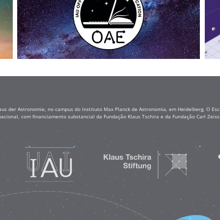
aus der Astronomie, no campus do Instituto Max Planck de Astronomia, em Heidelberg. O Escr
nacional, com financiamento substancial da Fundação Klaus Tschira e da Fundação Carl Zei