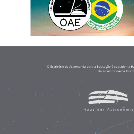
O Escritório de Astronomia para a Educação é sediado na H
União Astronômica Inter