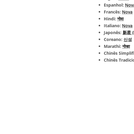
Espanhol:
Nov
Francês:
Nova
Hindi:
नोवा
Italiano:
Nova
Japonês:
新星 (l
Coreano:
신성
Marathi:
नोव्हा
Chinês Simplif
Chinês Tradici