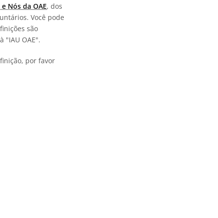
 e Nós da OAE
, dos
untários. Você pode
finições são
à "IAU OAE".
inição, por favor