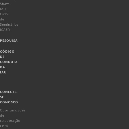
Shaw-
IAU
Ciclo
de
Seminários
ICAER
PESQUISA
CÓDIGO
DE
CONDUTA
DA
IAU
CONECTE-
SE
CONOSCO
Oportunidades
de
colaboração
Lista