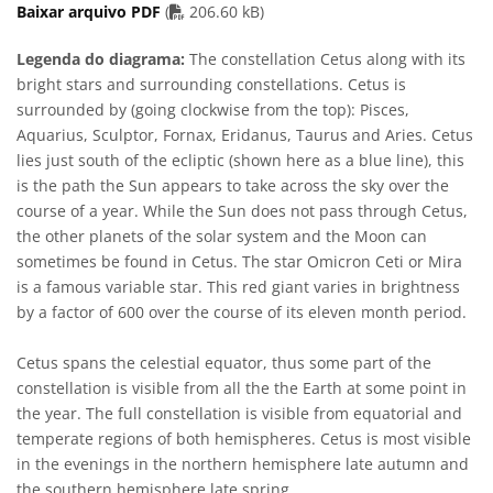
PDF file
Baixar arquivo PDF
(
206.60 kB)
Legenda do diagrama:
The constellation Cetus along with its
bright stars and surrounding constellations. Cetus is
surrounded by (going clockwise from the top): Pisces,
Aquarius, Sculptor, Fornax, Eridanus, Taurus and Aries. Cetus
lies just south of the ecliptic (shown here as a blue line), this
is the path the Sun appears to take across the sky over the
course of a year. While the Sun does not pass through Cetus,
the other planets of the solar system and the Moon can
sometimes be found in Cetus. The star Omicron Ceti or Mira
is a famous variable star. This red giant varies in brightness
by a factor of 600 over the course of its eleven month period.
Cetus spans the celestial equator, thus some part of the
constellation is visible from all the the Earth at some point in
the year. The full constellation is visible from equatorial and
temperate regions of both hemispheres. Cetus is most visible
in the evenings in the northern hemisphere late autumn and
the southern hemisphere late spring.