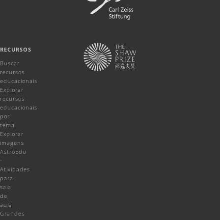
RECURSOS
Buscar
recursos
educacionais
Explorar
recursos
educacionais
por
tema
Explorar
imagens
AstroEdu
-
Atividades
para
sala
de
aula
Grandes