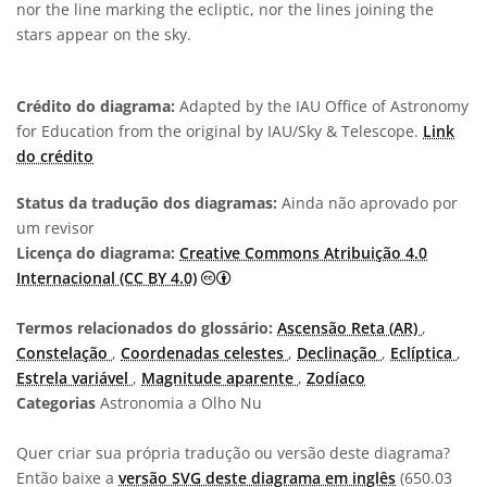
nor the line marking the ecliptic, nor the lines joining the
stars appear on the sky.
Crédito do diagrama:
Adapted by the IAU Office of Astronomy
for Education from the original by IAU/Sky & Telescope.
Link
do crédito
Status da tradução dos diagramas:
Ainda não aprovado por
um revisor
Licença do diagrama:
Creative Commons Atribuição 4.0
Creative Commons Atribuição 4.0 In
Internacional (CC BY 4.0)
Termos relacionados do glossário:
Ascensão Reta (AR)
,
Constelação
,
Coordenadas celestes
,
Declinação
,
Eclíptica
,
Estrela variável
,
Magnitude aparente
,
Zodíaco
Categorias
Astronomia a Olho Nu
Quer criar sua própria tradução ou versão deste diagrama?
Então baixe a
versão SVG deste diagrama em inglês
(650.03