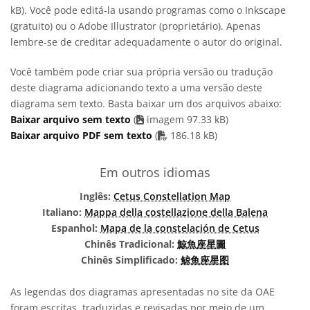
kB). Você pode editá-la usando programas como o Inkscape
(gratuito) ou o Adobe Illustrator (proprietário). Apenas
lembre-se de creditar adequadamente o autor do original.
Você também pode criar sua própria versão ou tradução
deste diagrama adicionando texto a uma versão deste
diagrama sem texto. Basta baixar um dos arquivos abaixo:
Baixar arquivo sem texto
(
imagem 97.33 kB)
arquivo PDF
Baixar arquivo PDF sem texto
(
186.18 kB)
Em outros idiomas
Inglês:
Cetus Constellation Map
Italiano:
Mappa della costellazione della Balena
Espanhol:
Mapa de la constelación de Cetus
Chinês Tradicional:
鯨魚座星圖
Chinês Simplificado:
鲸鱼座星图
As legendas dos diagramas apresentadas no site da OAE
foram escritas, traduzidas e revisadas por meio de um