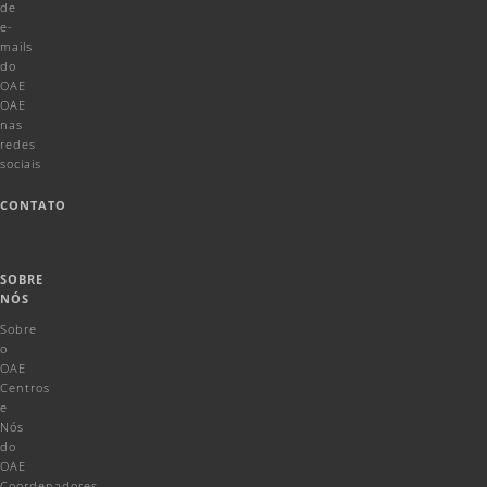
de
e-
mails
do
OAE
OAE
nas
redes
sociais
CONTATO
SOBRE
NÓS
Sobre
o
OAE
Centros
e
Nós
do
OAE
Coordenadores