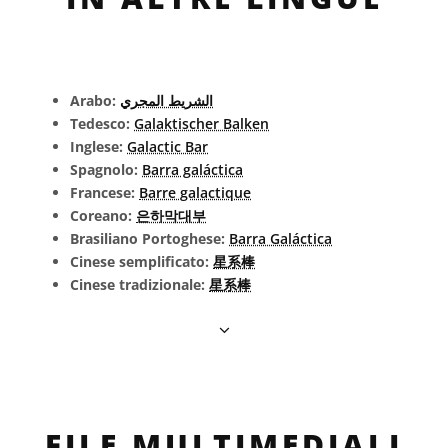
Arabo:
الشريط المجري
Tedesco:
Galaktischer Balken
Inglese:
Galactic Bar
Spagnolo:
Barra galáctica
Francese:
Barre galactique
Coreano:
은하막대부
Brasiliano Portoghese:
Barra Galáctica
Cinese semplificato:
星系棒
Cinese tradizionale:
星系棒
FILE MULTIMEDIALI