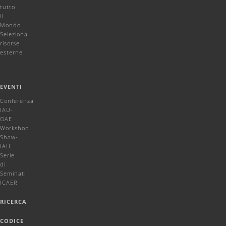
tutto
il
Mondo
Seleziona
risorse
esterne
EVENTI
Conferenza
IAU-
OAE
Workshop
Shaw-
IAU
Serie
di
Seminati
ICAER
RICERCA
CODICE