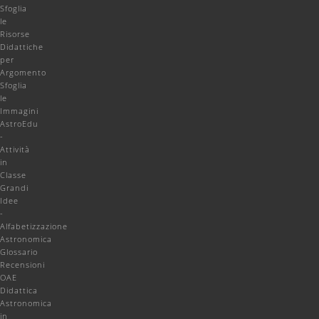
Sfoglia
le
Risorse
Didattiche
per
Argomento
Sfoglia
le
Immagini
AstroEdu
-
Attività
in
Classe
Grandi
Idee
-
Alfabetizzazione
Astronomica
Glossario
Recensioni
OAE
Didattica
Astronomica
in