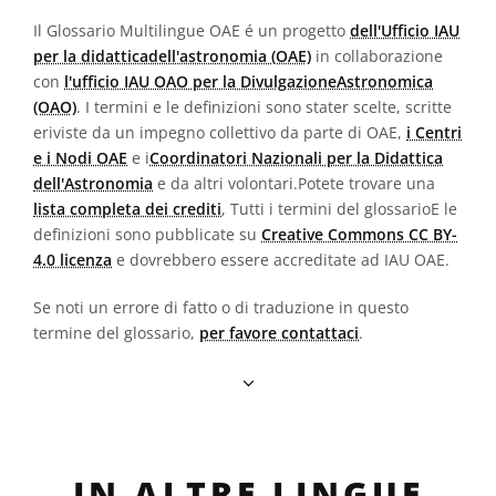
Il Glossario Multilingue OAE é un progetto
dell'Ufficio IAU
per la didatticadell'astronomia (OAE)
in collaborazione
con
l'ufficio IAU OAO per la DivulgazioneAstronomica
(OAO)
. I termini e le definizioni sono stater scelte, scritte
eriviste da un impegno collettivo da parte di OAE,
i Centri
e i Nodi OAE
e i
Coordinatori Nazionali per la Didattica
dell'Astronomia
e da altri volontari.Potete trovare una
lista completa dei crediti
, Tutti i termini del glossarioE le
definizioni sono pubblicate su
Creative Commons CC BY-
4.0 licenza
e dovrebbero essere accreditate ad IAU OAE.
Se noti un errore di fatto o di traduzione in questo
termine del glossario,
per favore contattaci
.
IN ALTRE LINGUE