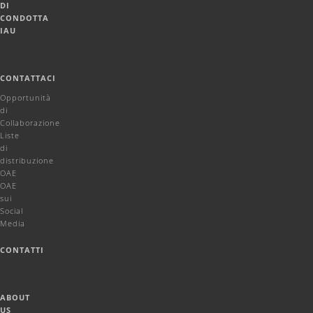
DI
CONDOTTA
IAU
CONTATTACI
Opportunità
di
Collaborazione
Liste
di
distribuzione
OAE
OAE
sui
Social
Media
CONTATTI
ABOUT
US