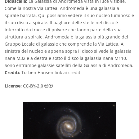
Didascalia:
La Galassia di Andromeda vista in luce visibile.
Come la nostra Via Lattea, Andromeda è una galassia a
spirale barrata. Qui possiamo vedere il suo nucleo luminoso e
il suo disco a spirale. Il bagliore delle stelle nel disco è
interrotto da tracce di polvere che fanno parte della sua
struttura a spirale. Andromeda è la galassia più grande del
Gruppo Locale di galassie che comprende la Via Lattea. A
sinistra del nucleo e appena sopra il disco si vede la galassia
nana M32 e a destra e sotto il disco la galassia nana M110.
Sono entrambe galassie satelliti della Galassia di Andromeda.
Crediti:
Torben Hansen
link ai crediti
Creative Commons Attribuzione 2.0 Gener
License:
CC-BY-2.0