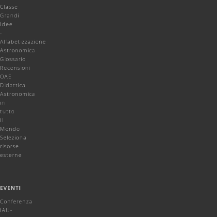
Classe
Grandi
Idee
-
Alfabetizzazione
Astronomica
Glossario
Recensioni
OAE
Didattica
Astronomica
in
tutto
il
Mondo
Seleziona
risorse
esterne
EVENTI
Conferenza
IAU-