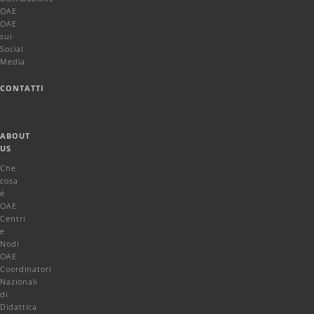
OAE
OAE
sui
Social
Media
CONTATTI
ABOUT
US
Che
cosa
é
OAE
Centri
e
Nodi
OAE
Coordinatori
Nazionali
di
Didattica