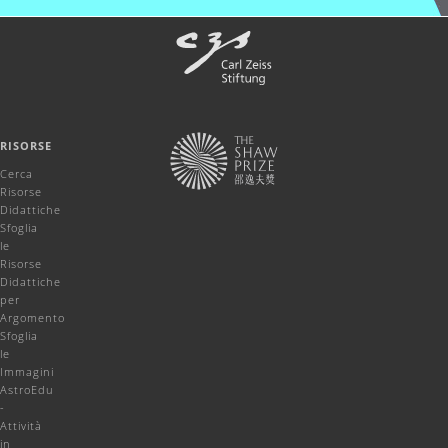
RISORSE
Cerca
Risorse
Didattiche
Sfoglia
le
Risorse
Didattiche
per
Argomento
Sfoglia
le
Immagini
AstroEdu
-
Attività
in