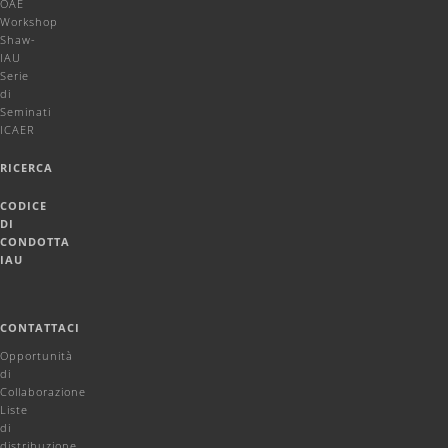
OAE
Workshop
Shaw-
IAU
Serie
di
Seminati
ICAER
RICERCA
CODICE
DI
CONDOTTA
IAU
CONTATTACI
Opportunità
di
Collaborazione
Liste
di
distribuzione