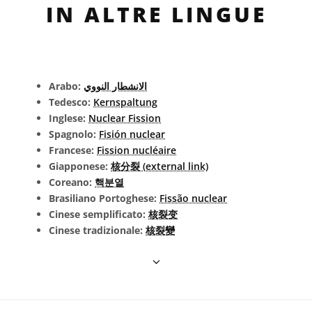
IN ALTRE LINGUE
Arabo:
الانشطار النووي
Tedesco:
Kernspaltung
Inglese:
Nuclear Fission
Spagnolo:
Fisión nuclear
Francese:
Fission nucléaire
Giapponese:
核分裂 (external link)
Coreano:
핵분열
Brasiliano Portoghese:
Fissão nuclear
Cinese semplificato:
核裂变
Cinese tradizionale:
核裂變