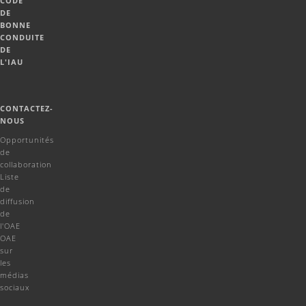
CODE
DE
BONNE
CONDUITE
DE
L'IAU
CONTACTEZ-
NOUS
Opportunités
de
collaboration
Liste
de
diffusion
de
l'OAE
OAE
sur
les
médias
sociaux