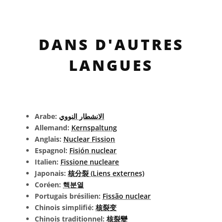
DANS D'AUTRES
LANGUES
Arabe:
الانشطار النووي
Allemand:
Kernspaltung
Anglais:
Nuclear Fission
Espagnol:
Fisión nuclear
Italien:
Fissione nucleare
Japonais:
核分裂 (Liens externes)
Coréen:
핵분열
Portugais brésilien:
Fissão nuclear
Chinois simplifié:
核裂变
Chinois traditionnel:
核裂變