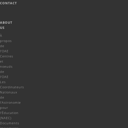
CONTACT
ABOUT
US
À
propos
de
l'OAE
Centres
et
noeuds
de
l'OAE
Les
Coordinateurs
Nationaux
de
l'Astronomie
pour
l'Éducation
(NAEC)
Documents