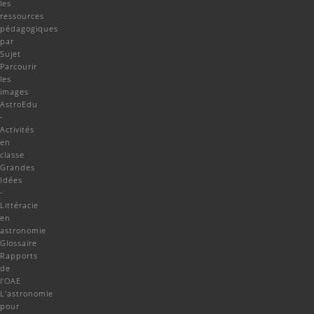
les
ressources
pédagogiques
par
Sujet
Parcourir
les
images
AstroEdu
-
Activités
en
classe
Grandes
Idées
-
Littéracie
en
astronomie
Glossaire
Rapports
de
l'OAE
L'astronomie
pour