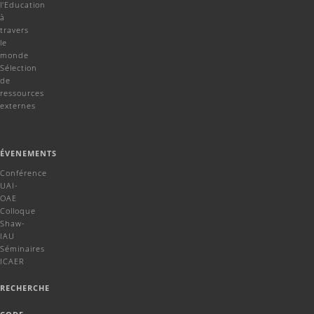
l'Education
à
travers
le
monde
Sélection
de
ressources
externes
ÉVENEMENTS
Conférence
UAI-
OAE
Colloque
Shaw-
IAU
Séminaires
ICAER
RECHERCHE