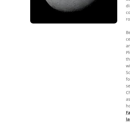
di
co
ro
Be
ce
an
Pl
th
wi
Sc
fo
se
Ch
a
ho
Fa
l