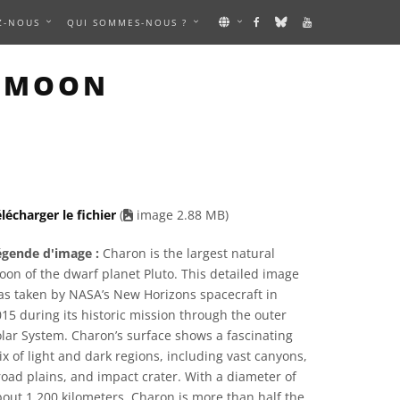
Z-NOUS
QUI SOMMES-NOUS ?
AGE
, MOON
lécharger le fichier
(
image 2.88 MB)
égende d'image :
Charon is the largest natural
on of the dwarf planet Pluto. This detailed image
as taken by NASA’s New Horizons spacecraft in
15 during its historic mission through the outer
lar System. Charon’s surface shows a fascinating
x of light and dark regions, including vast canyons,
oad plains, and impact crater. With a diameter of
out 1,200 kilometers, Charon is more than half the