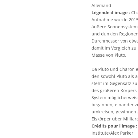
Allemand
Légende d'image :
Cha
Aufnahme wurde 2015 
äußere Sonnensystem 
und dunklen Regionen,
Durchmesser von etwa 
damit im Vergleich zu
Masse von Pluto.
Da Pluto und Charon e
den sowohl Pluto als 
steht im Gegensatz z
des größeren Körpers l
System möglicherweise
begannen, einander z
umkreisen, gewinnen A
Eiskörper über Millia
Crédits pour l'image :
Institute/Alex Parker