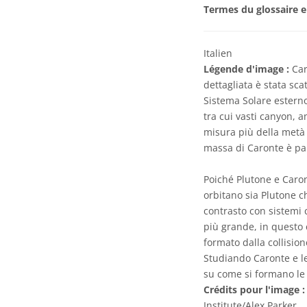
Termes du glossaire e
Italien
Légende d'image :
Car
dettagliata è stata sc
Sistema Solare esterno
tra cui vasti canyon, 
misura più della metà 
massa di Caronte è pari
Poiché Plutone e Caron
orbitano sia Plutone ch
contrasto con sistemi c
più grande, in questo 
formato dalla collision
Studiando Caronte e le
su come si formano le l
Crédits pour l'image :
Institute/Alex Parker