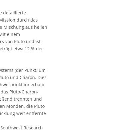
 detaillierte
Mission durch das
e Mischung aus hellen
 Mit einem
s von Pluto und ist
eträgt etwa 12 % der
ystems (der Punkt, um
Pluto und Charon. Dies
chwerpunkt innerhalb
h das Pluto-Charon-
ließend trennten und
en Monden, die Pluto
cklung weit entfernte
/Southwest Research