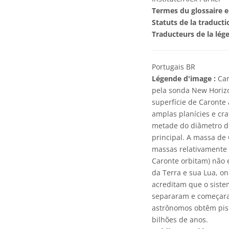
Termes du glossaire e
Statuts de la traducti
Traducteurs de la lég
Portugais BR
Légende d'image :
Car
pela sonda New Horizo
superfície de Caronte 
amplas planícies e cr
metade do diâmetro d
principal. A massa d
massas relativamente 
Caronte orbitam) não 
da Terra e sua Lua, on
acreditam que o siste
separaram e começaram
astrônomos obtêm pist
bilhões de anos.