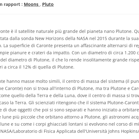
n rapport :
Moons
,
Pluto
onte è il satellite naturale più grande del pianeta nano Plutone. 
attata dalla sonda New Horizons della NASA nel 2015 durante la sua
. La superficie di Caronte presenta un affascinante alternarsi di re
ampie pianure e crateri da impatto. Con un diametro di circa 1.200 
del diametro di Plutone, il che lo rende insolitamente grande rispet
 a circa il 12% di quella di Plutone.
te hanno masse molto simili, il centro di massa del sistema (il pun
e Caronte) non si trova all'interno di Plutone, ma tra Plutone e Car
ome quello della Terra e della Luna, dove il centro di massa si trov
caso la Terra. Gli scienziati ritengono che il sistema Plutone-Caron
e di due oggetti che poi si sono separati e hanno iniziato a orbitare 
 lune più piccole che orbitano attorno a Plutone, gli astronomi ac
une e su come i corpi ghiacciati lontani si evolvono nel corso di mil
NASA/Laboratorio di Fisica Applicata dell'Università Johns Hopkin