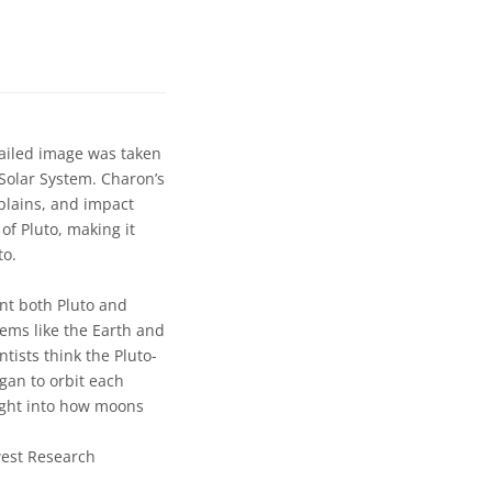
tailed image was taken
 Solar System. Charon’s
 plains, and impact
of Pluto, making it
to.
int both Pluto and
tems like the Earth and
tists think the Pluto-
gan to orbit each
sight into how moons
west Research