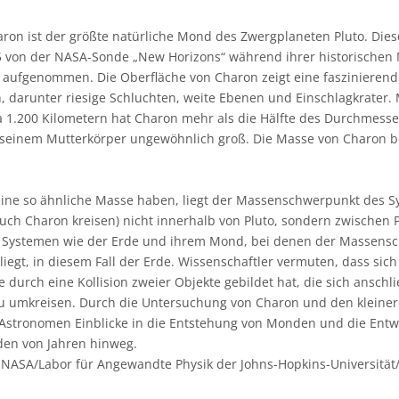
ron ist der größte natürliche Mond des Zwergplaneten Pluto. Diese
von der NASA-Sonde „New Horizons“ während ihrer historischen 
aufgenommen. Die Oberfläche von Charon zeigt eine faszinierend
 darunter riesige Schluchten, weite Ebenen und Einschlagkrater.
1.200 Kilometern hat Charon mehr als die Hälfte des Durchmesser
 seinem Mutterkörper ungewöhnlich groß. Die Masse von Charon b
ine so ähnliche Masse haben, liegt der Massenschwerpunkt des S
auch Charon kreisen) nicht innerhalb von Pluto, sondern zwischen 
u Systemen wie der Erde und ihrem Mond, bei denen der Massens
iegt, in diesem Fall der Erde. Wissenschaftler vermuten, dass sic
 durch eine Kollision zweier Objekte gebildet hat, die sich ansch
u umkreisen. Durch die Untersuchung von Charon und den kleiner
stronomen Einblicke in die Entstehung von Monden und die Entwi
rden von Jahren hinweg.
NASA/Labor für Angewandte Physik der Johns-Hopkins-Universität