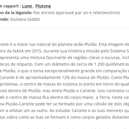
n rapport :
Lune
,
Plutone
on de la légende:
Pas encore approuvé par un·e relecteur(rice)
ende:
Giuliana Giobbi
onte é a maior lua natural do planeta anão Plutão. Esta imagem de
ns da NASA em 2015, durante sua histórica missão pelo Sistema So
apresenta uma mistura fascinante de regiões claras e escuras, inc
ateras de impacto. Com um diâmetro de cerca de 1.200 quilômetro
e Plutão, o que o torna excepcionalmente grande em comparação 
e Caronte é de aproximadamente 12% da massa de Plutão. Como Plu
próximas, o centro de massa do sistema (o ponto em torno do qual
está dentro de Plutão, mas entre Plutão e Caronte. Isso contrasta
de o centro de massa fica dentro do corpo maior, a Terra, neste cas
ma Plutão-Caronte pode ter se formado por uma colisão de dois ob
 a orbitar um ao outro. Ao estudar Caronte e as luas menores qu
as sobre como as luas se formam e como corpos gelados distante