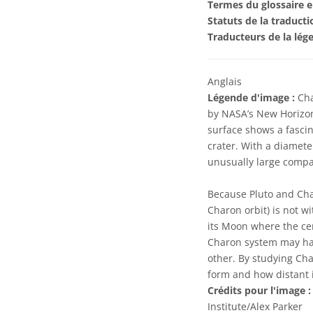
Termes du glossaire e
Statuts de la traducti
Traducteurs de la lég
Anglais
Légende d'image :
Cha
by NASA’s New Horizons
surface shows a fascin
crater. With a diamete
unusually large compar
Because Pluto and Char
Charon orbit) is not w
its Moon where the cent
Charon system may hav
other. By studying Ch
form and how distant i
Crédits pour l'image :
Institute/Alex Parker