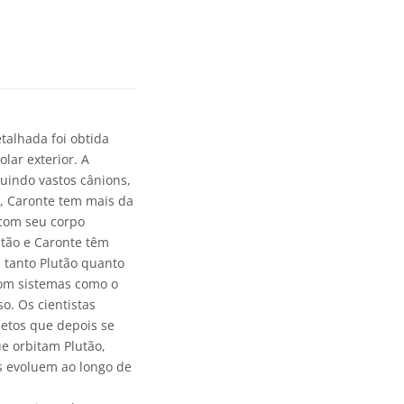
talhada foi obtida
lar exterior. A
luindo vastos cânions,
s, Caronte tem mais da
com seu corpo
tão e Caronte têm
 tanto Plutão quanto
 com sistemas como o
o. Os cientistas
jetos que depois se
e orbitam Plutão,
s evoluem ao longo de