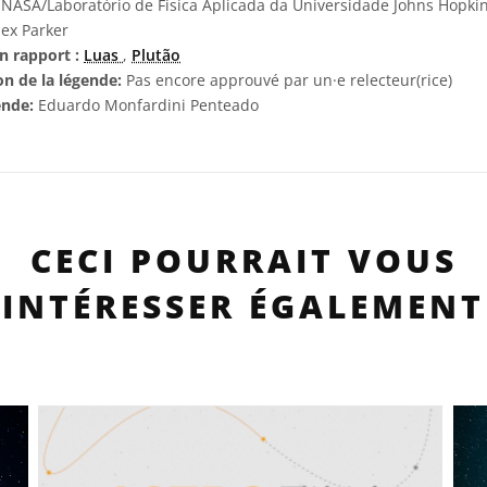
NASA/Laboratório de Física Aplicada da Universidade Johns Hopkin
ex Parker
n rapport :
Luas
,
Plutão
on de la légende:
Pas encore approuvé par un·e relecteur(rice)
ende:
Eduardo Monfardini Penteado
CECI POURRAIT VOUS
INTÉRESSER ÉGALEMENT