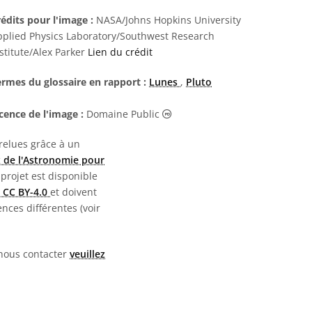
édits pour l'image :
NASA/Johns Hopkins University
pplied Physics Laboratory/Southwest Research
stitute/Alex Parker
Lien du crédit
ermes du glossaire en rapport :
Lunes
,
Pluto
Domaine Public Icônes
cence de l'image :
Domaine Public
 relues grâce à un
 de l'Astronomie pour
 projet est disponible
 CC BY-4.0
et doivent
nces différentes (voir
 nous contacter
veuillez