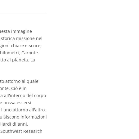
Questa immagine
 storica missione nel
gioni chiare e scure,
chilometri, Caronte
to al pianeta. La
to attorno al quale
onte. Ciò è in
a all'interno del corpo
te possa essersi
l'uno attorno all'altro.
quisiscono informazioni
iardi di anni.
s/Southwest Research