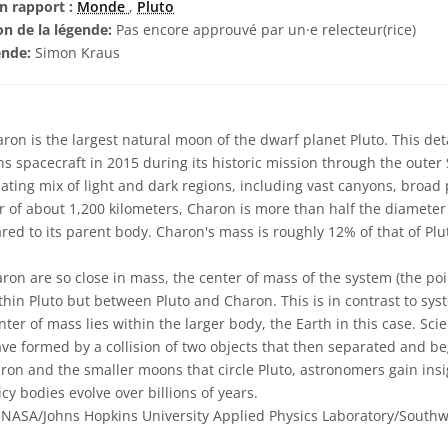
n rapport :
Monde
,
Pluto
on de la légende:
Pas encore approuvé par un·e relecteur(rice)
ende:
Simon Kraus
ron is the largest natural moon of the dwarf planet Pluto. This de
 spacecraft in 2015 during its historic mission through the outer
ating mix of light and dark regions, including vast canyons, broad
r of about 1,200 kilometers, Charon is more than half the diameter 
ed to its parent body. Charon's mass is roughly 12% of that of Plu
on are so close in mass, the center of mass of the system (the po
ithin Pluto but between Pluto and Charon. This is in contrast to sys
er of mass lies within the larger body, the Earth in this case. Scien
e formed by a collision of two objects that then separated and be
aron and the smaller moons that circle Pluto, astronomers gain in
cy bodies evolve over billions of years.
NASA/Johns Hopkins University Applied Physics Laboratory/South