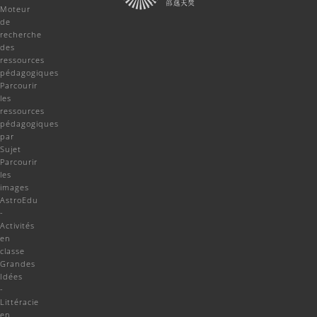
Moteur
de
recherche
des
ressources
pédagogiques
Parcourir
les
ressources
pédagogiques
par
Sujet
Parcourir
les
images
AstroEdu
-
Activités
en
classe
Grandes
Idées
-
Littéracie
en