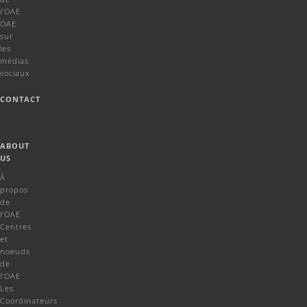
l'OAE
OAE
sur
les
médias
sociaux
CONTACT
ABOUT
US
À
propos
de
l'OAE
Centres
et
noeuds
de
l'OAE
Les
Coordinateurs