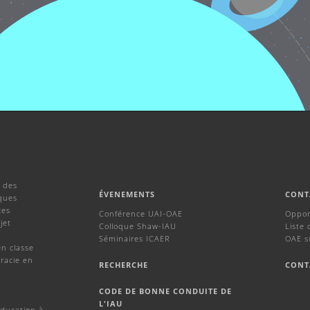
 des
ÉVENEMENTS
CONT
ques
ces
Conférence UAI-OAE
Oppor
jet
Colloque Shaw-IAU
Liste 
Séminaires ICAER
OAE s
en classe
racie en
RECHERCHE
CONT
CODE DE BONNE CONDUITE DE
L'IAU
Education à