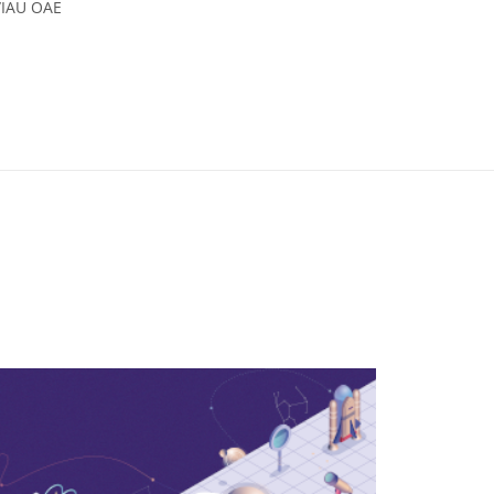
/IAU OAE
 Commons (CC) Attribution 4.0 International (CC BY 4.0) Icônes