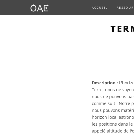
ACCUEIL
RESSOUR
TER
Description :
L'horizo
Terre, nous ne voyon
nous ne pouvons pas 
comme suit : Notre pr
nous pouvons matérial
horizon local astron
les positions dans le 
appelé altitude de l'o