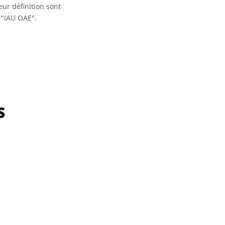
eur définition sont
 "IAU OAE".
S