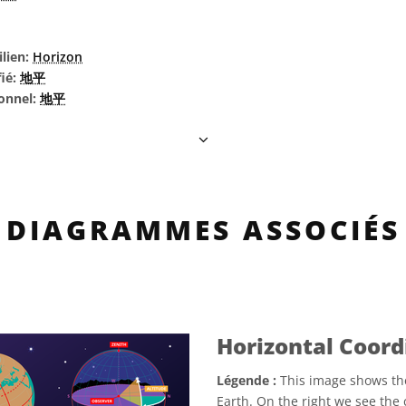
ilien:
Horizon
fié:
地平
ionnel:
地平
DIAGRAMMES ASSOCIÉS
Horizontal Coor
Légende :
This image shows th
Earth. On the right we see the 