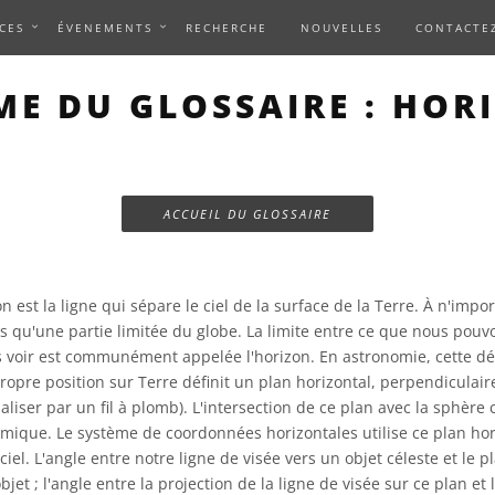
CES
ÉVENEMENTS
RECHERCHE
NOUVELLES
CONTACTE
ME DU GLOSSAIRE : HOR
ACCUEIL DU GLOSSAIRE
n est la ligne qui sépare le ciel de la surface de la Terre. À n'impo
s qu'une partie limitée du globe. La limite entre ce que nous pouvo
voir est communément appelée l'horizon. En astronomie, cette déf
opre position sur Terre définit un plan horizontal, perpendiculaire
iser par un fil à plomb). L'intersection de ce plan avec la sphère c
omique. Le système de coordonnées horizontales utilise ce plan hor
ciel. L'angle entre notre ligne de visée vers un objet céleste et le p
bjet ; l'angle entre la projection de la ligne de visée sur ce plan et 