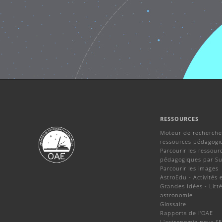
RESSOURCES
Moteur de recherche
ressources pédagogi
Parcourir les ressour
pédagogiques par Su
Parcourir les images
AstroEdu - Activités 
Grandes Idées - Litté
astronomie
Glossaire
Rapports de l'OAE
L'astronomie pour l'