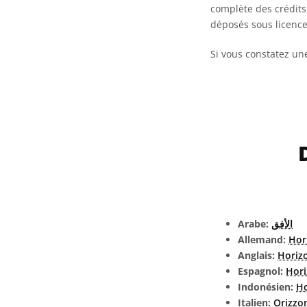
complète des crédits 
déposés sous licenc
Si vous constatez un
Arabe:
الأفق
Allemand:
Hor
Anglais:
Horiz
Espagnol:
Hori
Indonésien:
Ho
Italien:
Orizzo