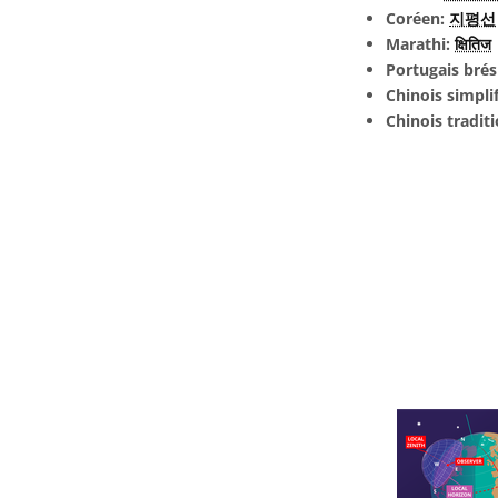
Coréen:
지평선
Marathi:
क्षितिज
Portugais brés
Chinois simpli
Chinois tradit