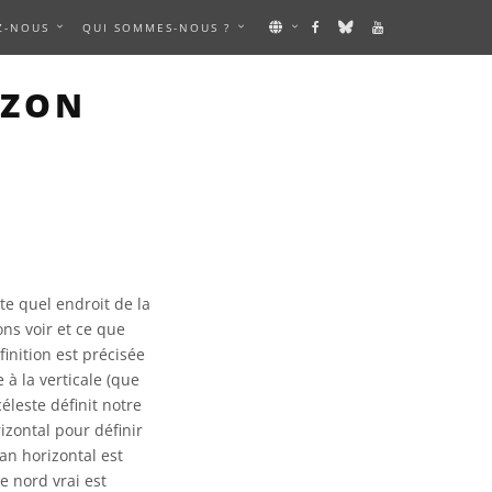
Z-NOUS
QUI SOMMES-NOUS ?
IZON
rte quel endroit de la
ns voir et ce que
inition est précisée
 à la verticale (que
éleste définit notre
izontal pour définir
lan horizontal est
le nord vrai est