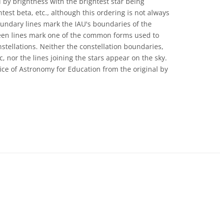
 by brightness with the brightest star being
test beta, etc., although this ordering is not always
oundary lines mark the IAU's boundaries of the
reen lines mark one of the common forms used to
nstellations. Neither the constellation boundaries,
c, nor the lines joining the stars appear on the sky.
ice of Astronomy for Education from the original by
 Commons (CC) Attribution 4.0 International (CC BY 4.0) Icônes