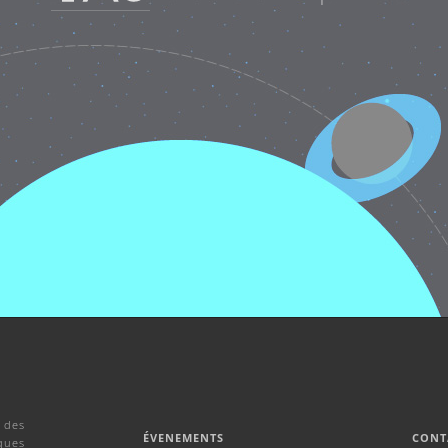
 des
ÉVENEMENTS
CONT
ques