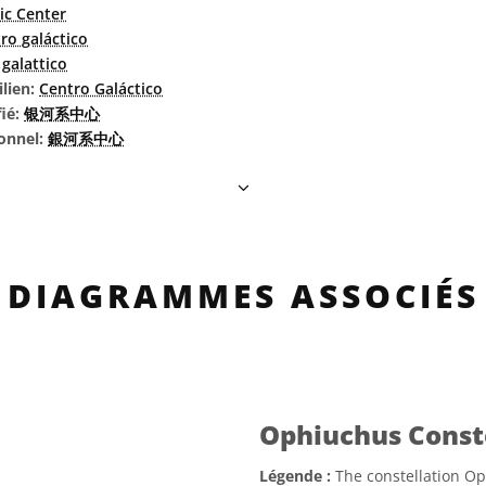
ic Center
ro galáctico
galattico
ilien:
Centro Galáctico
fié:
银河系中心
ionnel:
銀河系中心
DIAGRAMMES ASSOCIÉS
Ophiuchus Const
Légende :
The constellation Op