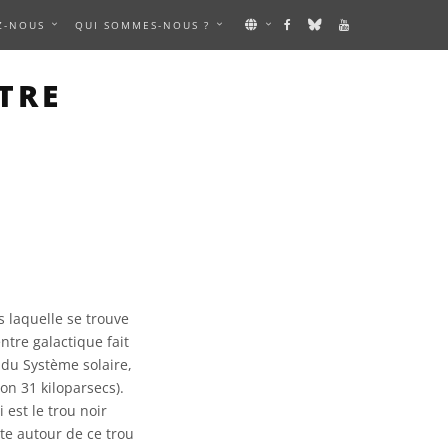
Z-NOUS
QUI SOMMES-NOUS ?
TRE
s laquelle se trouve
ntre galactique fait
 du Système solaire,
on 31 kiloparsecs).
 est le trou noir
te autour de ce trou