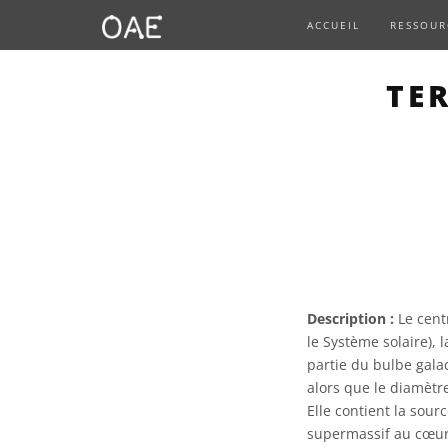
ACCUEIL
RESSOUR
TE
Description :
Le centr
le Système solaire), 
partie du bulbe gala
alors que le diamètr
Elle contient la sour
supermassif au cœur 