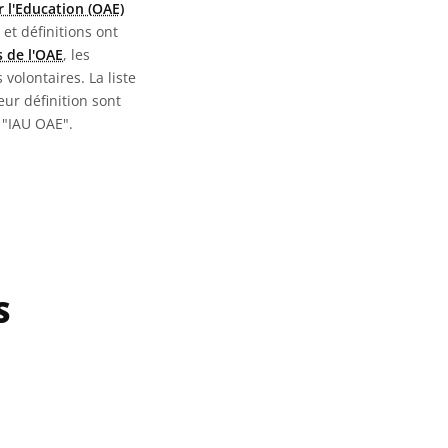
 l'Education (OAE)
 et définitions ont
 de l'OAE
, les
 volontaires. La liste
eur définition sont
 "IAU OAE".
S