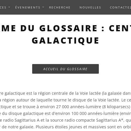
CES
ÉVENEMENTS
RECHERCHE
NOUVELLES
CONTACTE
RME DU GLOSSAIRE : CEN
GALACTIQUE
ACCUEIL DU GLOSSAIRE
e galactique est la région centrale de la Voie lactée (la galaxie dan
la région autour de laquelle tourne le disque de la Voie lactée. Le ce
ctique et se trouve à environ 27 000 années-lumière (8 kiloparsecs)
e du disque galactique est d'environ 100 000 années-lumière (envir
ce radio Sagittarius A et la source radio compacte Sagittarius A*, qui
de notre galaxie. Plusieurs étoiles jeunes et massives sont en orbi