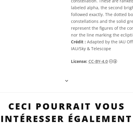
constellation. These are ranked
labeled alpha, the second brigh
followed exactly. The dotted b
constellations and the solid g
represent the figures of the co
nor the line marking the eclipti
Crédit :
Adapted by the IAU Off
IAU/Sky & Telescope
Creative
License:
CC-BY-4.0
CECI POURRAIT VOUS
INTÉRESSER ÉGALEMENT