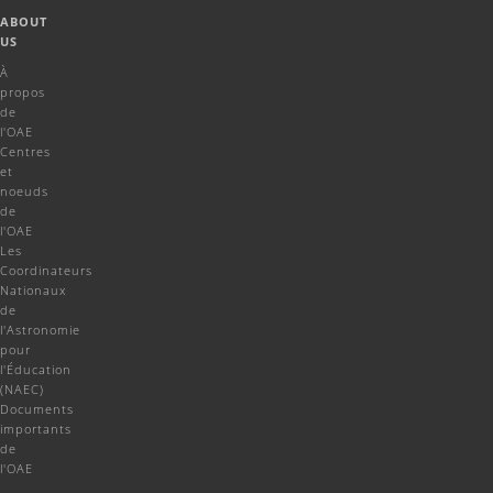
ABOUT
US
À
propos
de
l'OAE
Centres
et
noeuds
de
l'OAE
Les
Coordinateurs
Nationaux
de
l'Astronomie
pour
l'Éducation
(NAEC)
Documents
importants
de
l'OAE