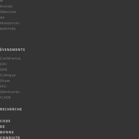
le
monde
Sélection
de
ressources
externes
ÉVENEMENTS
Conférence
UAI-
OAE
Colloque
Shaw-
IAU
Séminaires
ICAER
RECHERCHE
CODE
DE
BONNE
CONDUITE