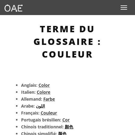
Toggle n
TERME DU
GLOSSAIRE :
COULEUR
Anglais:
Color
Italien:
Colore
Allemand:
Farbe
Arabe:
اللون
Français:
Couleur
Portugais brésilien:
Cor
Chinois traditionnel:
顏色
Chinois simplifié:
颜色