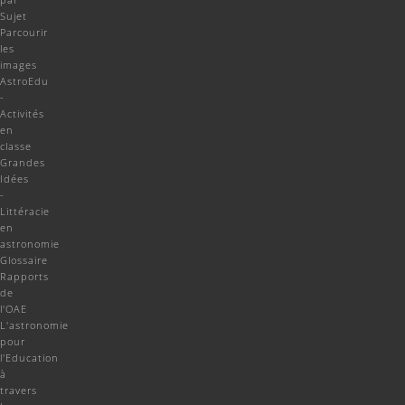
Sujet
Parcourir
les
images
AstroEdu
-
Activités
en
classe
Grandes
Idées
-
Littéracie
en
astronomie
Glossaire
Rapports
de
l'OAE
L'astronomie
pour
l'Education
à
travers