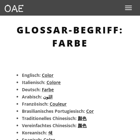
Toggle n
GLOSSAR-BEGRIFF:
FARBE
Englisch:
Color
Italienisch:
Colore
Deutsch:
Farbe
Arabisch:
اللون
Französisch:
Couleur
Brasilianisches Portugiesisch:
Cor
Traditionelles Chinesisch:
顏色
Vereinfachtes Chinesisch:
颜色
Koreanisch:
색
Spanisch:
Color