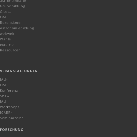
astronomische
Grundbildung
Glossar
OAE
Rezensionen
Astronomiebildung
weltweit
Wähle
externe
Ressourcen
VERANSTALTUNGEN
IAU-
OAE-
Konferenz
Shaw-
IAU
Workshops
ICAER-
Seminarreihe
FORSCHUNG