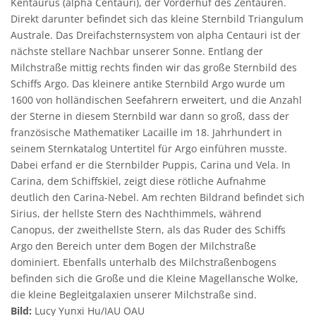
Kentaurus (alpha Centauri), der Vorderhuf des Zentauren.
Direkt darunter befindet sich das kleine Sternbild Triangulum
Australe. Das Dreifachsternsystem von alpha Centauri ist der
nächste stellare Nachbar unserer Sonne. Entlang der
Milchstraße mittig rechts finden wir das große Sternbild des
Schiffs Argo. Das kleinere antike Sternbild Argo wurde um
1600 von holländischen Seefahrern erweitert, und die Anzahl
der Sterne in diesem Sternbild war dann so groß, dass der
französische Mathematiker Lacaille im 18. Jahrhundert in
seinem Sternkatalog Untertitel für Argo einführen musste.
Dabei erfand er die Sternbilder Puppis, Carina und Vela. In
Carina, dem Schiffskiel, zeigt diese rötliche Aufnahme
deutlich den Carina-Nebel. Am rechten Bildrand befindet sich
Sirius, der hellste Stern des Nachthimmels, während
Canopus, der zweithellste Stern, als das Ruder des Schiffs
Argo den Bereich unter dem Bogen der Milchstraße
dominiert. Ebenfalls unterhalb des Milchstraßenbogens
befinden sich die Große und die Kleine Magellansche Wolke,
die kleine Begleitgalaxien unserer Milchstraße sind.
Bild:
Lucy Yunxi Hu/IAU OAU