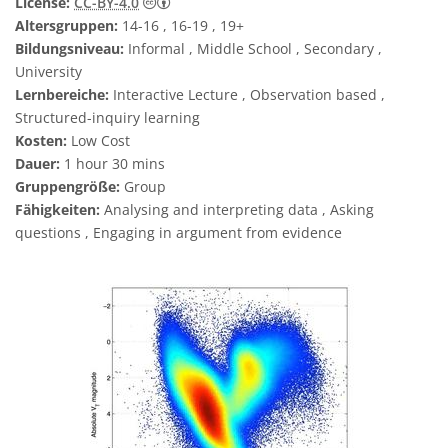
Creative Commons Namensnennung 4.0 In
License:
CC-BY-4.0
Altersgruppen:
14-16 , 16-19 , 19+
Bildungsniveau:
Informal , Middle School , Secondary ,
University
Lernbereiche:
Interactive Lecture , Observation based ,
Structured-inquiry learning
Kosten:
Low Cost
Dauer:
1 hour 30 mins
Gruppengröße:
Group
Fähigkeiten:
Analysing and interpreting data , Asking
questions , Engaging in argument from evidence