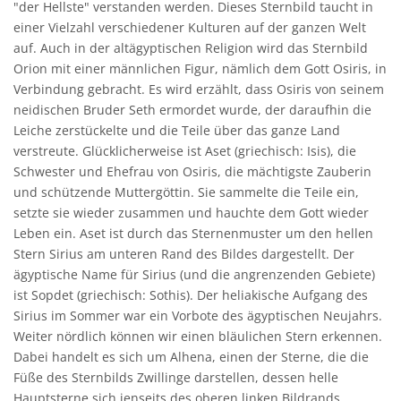
"der Hellste" verstanden werden. Dieses Sternbild taucht in
einer Vielzahl verschiedener Kulturen auf der ganzen Welt
auf. Auch in der altägyptischen Religion wird das Sternbild
Orion mit einer männlichen Figur, nämlich dem Gott Osiris, in
Verbindung gebracht. Es wird erzählt, dass Osiris von seinem
neidischen Bruder Seth ermordet wurde, der daraufhin die
Leiche zerstückelte und die Teile über das ganze Land
verstreute. Glücklicherweise ist Aset (griechisch: Isis), die
Schwester und Ehefrau von Osiris, die mächtigste Zauberin
und schützende Muttergöttin. Sie sammelte die Teile ein,
setzte sie wieder zusammen und hauchte dem Gott wieder
Leben ein. Aset ist durch das Sternenmuster um den hellen
Stern Sirius am unteren Rand des Bildes dargestellt. Der
ägyptische Name für Sirius (und die angrenzenden Gebiete)
ist Sopdet (griechisch: Sothis). Der heliakische Aufgang des
Sirius im Sommer war ein Vorbote des ägyptischen Neujahrs.
Weiter nördlich können wir einen bläulichen Stern erkennen.
Dabei handelt es sich um Alhena, einen der Sterne, die die
Füße des Sternbilds Zwillinge darstellen, dessen helle
Hauptsterne sich jenseits des oberen linken Bildrands