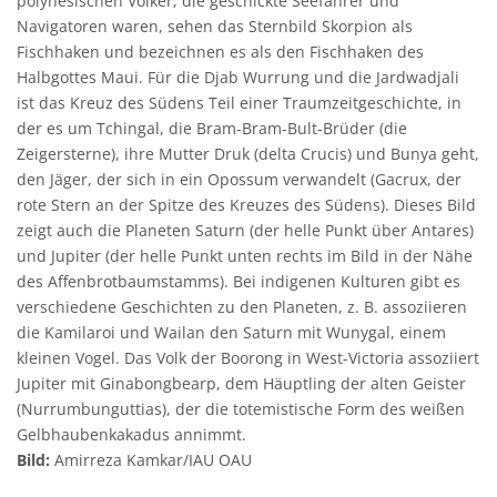
polynesischen Völker, die geschickte Seefahrer und
Navigatoren waren, sehen das Sternbild Skorpion als
Fischhaken und bezeichnen es als den Fischhaken des
Halbgottes Maui. Für die Djab Wurrung und die Jardwadjali
ist das Kreuz des Südens Teil einer Traumzeitgeschichte, in
der es um Tchingal, die Bram-Bram-Bult-Brüder (die
Zeigersterne), ihre Mutter Druk (delta Crucis) und Bunya geht,
den Jäger, der sich in ein Opossum verwandelt (Gacrux, der
rote Stern an der Spitze des Kreuzes des Südens). Dieses Bild
zeigt auch die Planeten Saturn (der helle Punkt über Antares)
und Jupiter (der helle Punkt unten rechts im Bild in der Nähe
des Affenbrotbaumstamms). Bei indigenen Kulturen gibt es
verschiedene Geschichten zu den Planeten, z. B. assoziieren
die Kamilaroi und Wailan den Saturn mit Wunygal, einem
kleinen Vogel. Das Volk der Boorong in West-Victoria assoziiert
Jupiter mit Ginabongbearp, dem Häuptling der alten Geister
(Nurrumbunguttias), der die totemistische Form des weißen
Gelbhaubenkakadus annimmt.
Bild:
Amirreza Kamkar/IAU OAU