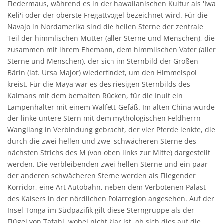
Fledermaus, während es in der hawaiianischen Kultur als 'Iwa
Keli'i oder der oberste Fregattvogel bezeichnet wird. Für die
Navajo in Nordamerika sind die hellen Sterne der zentrale
Teil der himmlischen Mutter (aller Sterne und Menschen), die
zusammen mit ihrem Ehemann, dem himmlischen Vater (aller
Sterne und Menschen), der sich im Sternbild der Großen
Bärin (lat. Ursa Major) wiederfindet, um den Himmelspol
kreist. Für die Maya war es des riesigen Sternbilds des
Kaimans mit dem bemalten Rücken, für die Inuit ein
Lampenhalter mit einem Walfett-Gefäß. Im alten China wurde
der linke untere Stern mit dem mythologischen Feldherrn
Wangliang in Verbindung gebracht, der vier Pferde lenkte, die
durch die zwei hellen und zwei schwächeren Sterne des
nächsten Strichs des M (von oben links zur Mitte) dargestellt
werden. Die verbleibenden zwei hellen Sterne und ein paar
der anderen schwächeren Sterne werden als Fliegender
Korridor, eine Art Autobahn, neben dem Verbotenen Palast
des Kaisers in der nördlichen Polarregion angesehen. Auf der
Insel Tonga im Südpazifik gilt diese Sterngruppe als der
Flügel von Tafahi, wobei nicht klar ist, ob sich dies auf die