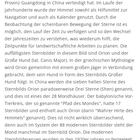
Provinz Guangdong in China verteidigt hat. Im Laufe der
Jahrhunderte wurde der Himmel sowohl als Hilfsmittel zur
Navigation und auch als Kalender genutzt. Durch die
Beobachtung der scheinbaren Bewegung der Sterne ist es
möglich, den Lauf der Zeit zu verfolgen und so den Wechsel
der Jahreszeiten zu verstehen, was wiederum hilft, die
Zeitpunkte für landwirtschaftliche Arbeiten zu planen. Die
auffälligsten Sternbilder in diesem Bild sind Orion und der
Große Hund (lat. Canis Major). In der griechischen Mythologie
wird Orion gemeinhin mit einem großen Jäger in Verbindung
gebracht, dem sein Hund in Form des Sternbilds Großer
Hund folgt. In China werden die sieben hellen Sterne des
Sternbilds Orion paradoxerweise Drei Sterne (Shen) genannt,
und dies ist eines der 28 Mondhäuser. Der babylonische Vor-
Tierkreis, der so genannte "Pfad des Mondes", hatte 17
Sternbilder und enthielt auch Orion (darin "Wahrer Hirte des
Himmels" genannt). Dies ist nicht wirklich überraschend,
denn auch im System der 88 modernen Sternbilder steht der
Mond manchmal im Sternbild Orion. Die modernen
Sternbildgrenzen wurden in den 1920er Jahren so festgelegt,