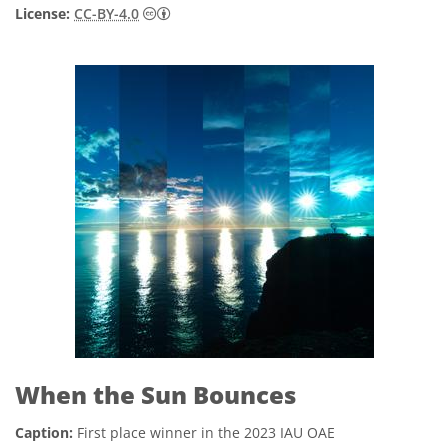
CC BY 4.
License:
CC-BY-4.0
When the Sun Bounces
Caption:
First place winner in the 2023 IAU OAE