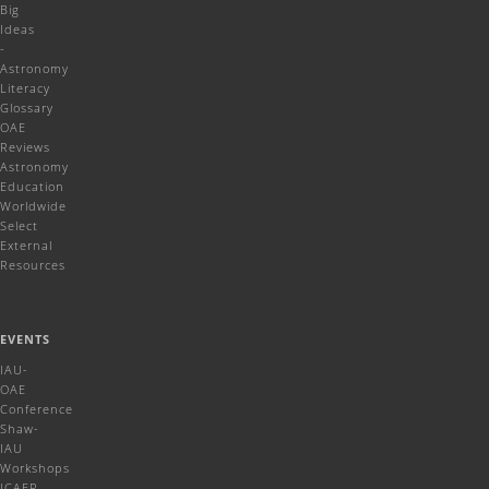
Big
Ideas
-
Astronomy
Literacy
Glossary
OAE
Reviews
Astronomy
Education
Worldwide
Select
External
Resources
EVENTS
IAU-
OAE
Conference
Shaw-
IAU
Workshops
ICAER