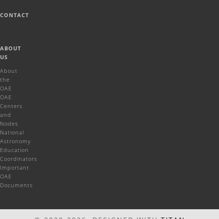
CONTACT
ABOUT
US
About
the
OAE
OAE
Centers
and
Nodes
National
Astronomy
Education
Coordinators
Important
OAE
Documents