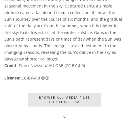
seasonal movement in the sky. Captured using a simple
pinhole camera fashioned from a coffee can, it shows the
Sun's journey over the course of six months, and the gradual
shift of the daily arc from the summer, when it is higher in
the sky, to its lowest arc at the winter solstice. Gaps in the
Sun’s path represent days or times of day when the Sun was
obscured by clouds. This image is a vivid testament to the
changing seasons, revealing the Sun's dance in the sky as
days grow shorter or longer.
Credit:
Frank Niessen/IAU OAE (CC BY 4.0)
CC BY 4.
License:
CC-BY-4.0
BROWSE ALL MEDIA FILES
FOR THIS TERM