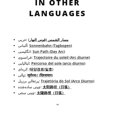
IN OTHER
LANGUAGES
مسار الشمس (قوس النهار)
عربی:
Sonnenbahn (Tagbogen)
آلمانی:
Sun Path (Day Arc)
انگلیسی:
Trajectoire du soleil (Arc diurne)
فرانسوی:
Percorso del sole (arco diurno)
ایتالیایی:
태양경로(일호)
کره‌ای:
सूर्यपथः/ (दिवसचाप)
نپالی:
Trajetória do Sol (Arco Diurno)
پرتغالیِ برزیل:
太阳路径（日弧）
چینی ساده‌شده:
太陽路徑（日弧）
چینی سنتی: