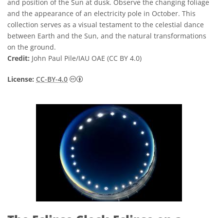
and position of the Sun at dusk. Observe the changing foliage
and the appearance of an electricity pole in October. This
collection serves as a visual testament to the celestial dance
between Earth and the Sun, and the natural transformations
on the ground.
Credit:
John Paul Pile/IAU OAE (CC BY 4.0)
CC BY 4.
License:
CC-BY-4.0