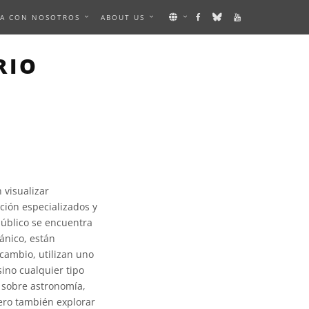
A CON NOSOTROS
ABOUT US
RIO
 visualizar
ción especializados y
público se encuentra
cánico, están
 cambio, utilizan uno
sino cualquier tipo
 sobre astronomía,
pero también explorar