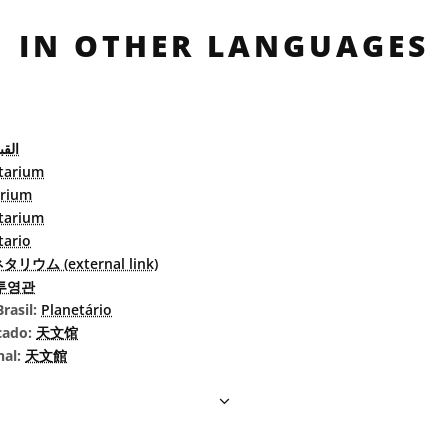
IN OTHER LANGUAGES
القب
tarium
arium
tarium
tario
リウム (external link)
투영관
rasil:
Planetário
cado:
天文馆
nal:
天文館