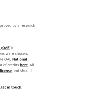
pproved by a research
 (OAE)
in
ions were chosen,
the OAE
National
st of credits
here
. All
license
and should
e
get in touch
.