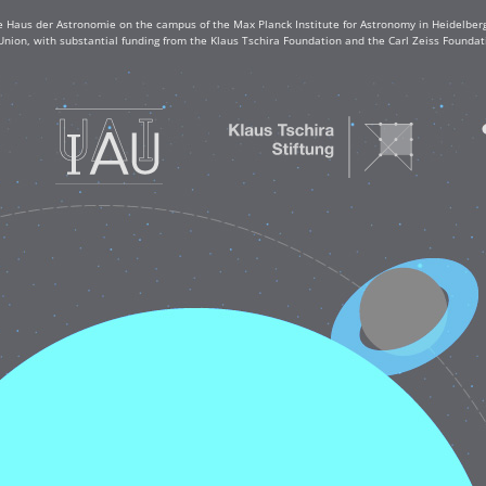
e Haus der Astronomie on the campus of the Max Planck Institute for Astronomy in Heidelberg. 
Union, with substantial funding from the Klaus Tschira Foundation and the Carl Zeiss Found