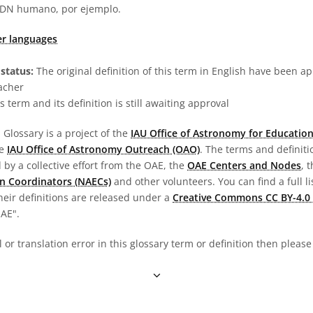
ADN humano, por ejemplo.
er languages
status:
The original definition of this term in English have been a
acher
s term and its definition is still awaiting approval
Glossary is a project of the
IAU Office of Astronomy for Education
he
IAU Office of Astronomy Outreach (OAO)
. The terms and definit
by a collective effort from the OAE, the
OAE Centers and Nodes
, 
n Coordinators (NAECs)
and other volunteers. You can find a full li
heir definitions are released under a
Creative Commons CC BY-4.0 
OAE".
al or translation error in this glossary term or definition then pleas