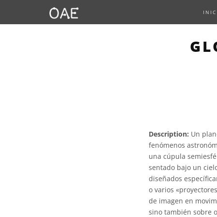
INIC
GL
Description:
Un plane
fenómenos astronómic
una cúpula semiesfér
sentado bajo un cielo
diseñados específicam
o varios «proyectores
de imagen en movimie
sino también sobre o