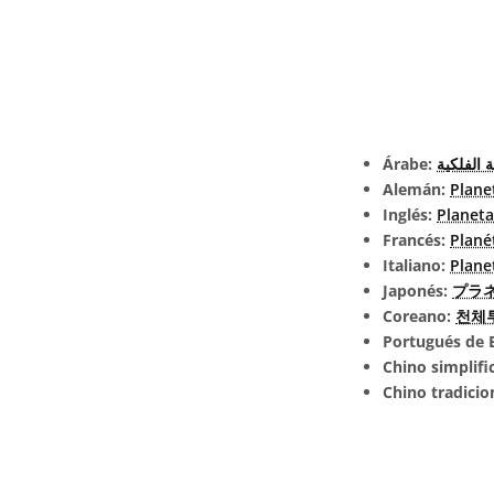
Árabe:
ة الفلكية
Alemán:
Plane
Inglés:
Planet
Francés:
Plané
Italiano:
Plane
Japonés:
プラネタ
Coreano:
천체
Portugués de B
Chino simplifi
Chino tradicio