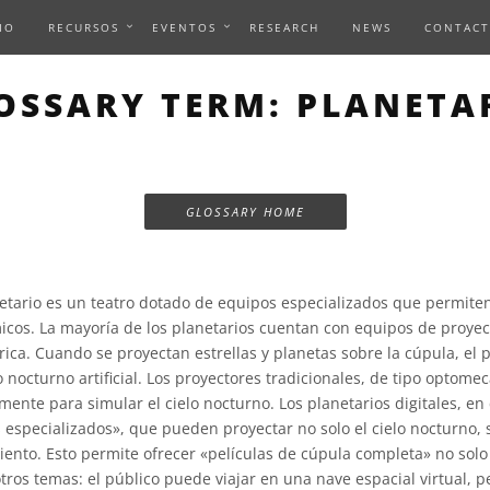
IO
RECURSOS
EVENTOS
RESEARCH
NEWS
CONTACT
OSSARY TERM: PLANETA
GLOSSARY HOME
tario es un teatro dotado de equipos especializados que permiten
os. La mayoría de los planetarios cuentan con equipos de proyec
ica. Cuando se proyectan estrellas y planetas sobre la cúpula, el 
 nocturno artificial. Los proyectores tradicionales, de tipo optome
ente para simular el cielo nocturno. Los planetarios digitales, en
 especializados», que pueden proyectar no solo el cielo nocturno, 
nto. Esto permite ofrecer «películas de cúpula completa» no solo
tros temas: el público puede viajar en una nave espacial virtual, 