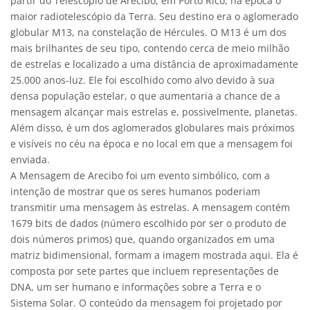
partir do Telescópio de Arecibo, em Porto Rico, na época o
maior radiotelescópio da Terra. Seu destino era o aglomerado
globular M13, na constelação de Hércules. O M13 é um dos
mais brilhantes de seu tipo, contendo cerca de meio milhão
de estrelas e localizado a uma distância de aproximadamente
25.000 anos-luz. Ele foi escolhido como alvo devido à sua
densa população estelar, o que aumentaria a chance de a
mensagem alcançar mais estrelas e, possivelmente, planetas.
Além disso, é um dos aglomerados globulares mais próximos
e visíveis no céu na época e no local em que a mensagem foi
enviada.
A Mensagem de Arecibo foi um evento simbólico, com a
intenção de mostrar que os seres humanos poderiam
transmitir uma mensagem às estrelas. A mensagem contém
1679 bits de dados (número escolhido por ser o produto de
dois números primos) que, quando organizados em uma
matriz bidimensional, formam a imagem mostrada aqui. Ela é
composta por sete partes que incluem representações de
DNA, um ser humano e informações sobre a Terra e o
Sistema Solar. O conteúdo da mensagem foi projetado por