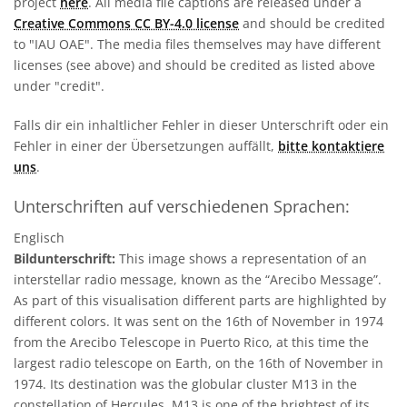
project
here
. All media file captions are released under a
Creative Commons CC BY-4.0 license
and should be credited
to "IAU OAE". The media files themselves may have different
licenses (see above) and should be credited as listed above
under "credit".
Falls dir ein inhaltlicher Fehler in dieser Unterschrift oder ein
Fehler in einer der Übersetzungen auffällt,
bitte kontaktiere
uns
.
Unterschriften auf verschiedenen Sprachen:
Englisch
Bildunterschrift:
This image shows a representation of an
interstellar radio message, known as the “Arecibo Message”.
As part of this visualisation different parts are highlighted by
different colors. It was sent on the 16th of November in 1974
from the Arecibo Telescope in Puerto Rico, at this time the
largest radio telescope on Earth, on the 16th of November in
1974. Its destination was the globular cluster M13 in the
constellation of Hercules. M13 is one of the brightest of its