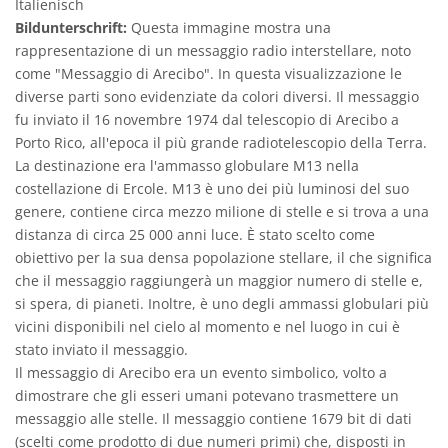
Italienisch
Bildunterschrift:
Questa immagine mostra una
rappresentazione di un messaggio radio interstellare, noto
come "Messaggio di Arecibo". In questa visualizzazione le
diverse parti sono evidenziate da colori diversi. Il messaggio
fu inviato il 16 novembre 1974 dal telescopio di Arecibo a
Porto Rico, all'epoca il più grande radiotelescopio della Terra.
La destinazione era l'ammasso globulare M13 nella
costellazione di Ercole. M13 è uno dei più luminosi del suo
genere, contiene circa mezzo milione di stelle e si trova a una
distanza di circa 25 000 anni luce. È stato scelto come
obiettivo per la sua densa popolazione stellare, il che significa
che il messaggio raggiungerà un maggior numero di stelle e,
si spera, di pianeti. Inoltre, è uno degli ammassi globulari più
vicini disponibili nel cielo al momento e nel luogo in cui è
stato inviato il messaggio.
Il messaggio di Arecibo era un evento simbolico, volto a
dimostrare che gli esseri umani potevano trasmettere un
messaggio alle stelle. Il messaggio contiene 1679 bit di dati
(scelti come prodotto di due numeri primi) che, disposti in