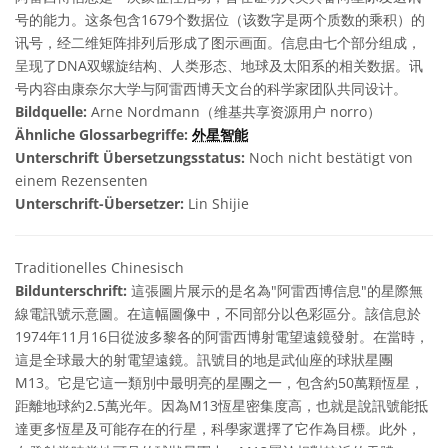
号的能力。这条包含1679个数据位（该数字是两个质数的乘积）的
讯号，经二维矩阵排列后形成了图示画面。信息由七个部分组成，
呈现了DNA双螺旋结构、人类形态、地球及太阳系的相关数据。讯
号内容由康奈尔大学与阿雷西博天文台的科学家团队共同设计。
Bildquelle:
Arne Nordmann（维基共享资源用户 norro）
Ähnliche Glossarbegriffe:
外星智能
Unterschrift Übersetzungsstatus:
Noch nicht bestätigt von
einem Rezensenten
Unterschrift-Übersetzer:
Lin Shijie
Traditionelles Chinesisch
Bildunterschrift:
這張圖片展示的是名為"阿雷西博信息"的星際無
線電訊號示意圖。在這幅圖像中，不同部分以色彩區分。該信息於
1974年11月16日從波多黎各的阿雷西博射電望遠鏡發射。在當時，
這是全球最大的射電望遠鏡。訊號目的地是武仙座的球狀星團
M13。它是它這一類別中最明亮的星團之一，包含約50萬顆恆星，
距離地球約2.5萬光年。因為M13恆星密集度高，也就是說訊號能抵
達更多恆星及可能存在的行星，科學家選擇了它作為目標。此外，