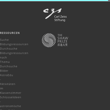
RESSOURCEN
Suche
Bildungsressourcen
Durchsuche
Bildungsressourcen
nach
Thema
Durchsuche
Bilder
AstroEdu
-
Aktivitäten
im
Klassenzimmer
Schlüsselideen
-
astronomische