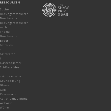
RESSOURCEN
Suche
Bildungsressourcen
Durchsuche
Bildungsressourcen
nach
Thema
Durchsuche
Bilder
AstroEdu
-
Aktivitäten
im
Klassenzimmer
Schlüsselideen
-
astronomische
Grundbildung
Glossar
OAE
Rezensionen
Astronomiebildung
weltweit
Wähle