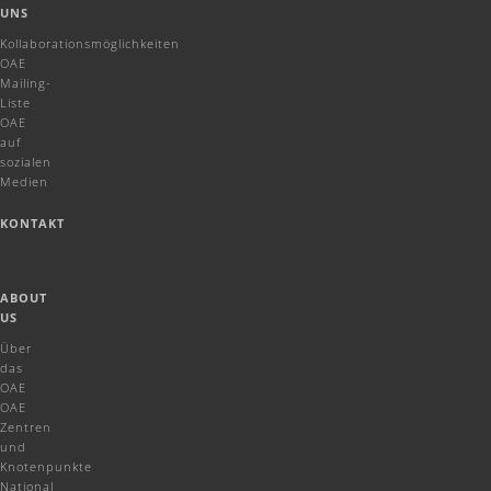
UNS
Kollaborationsmöglichkeiten
OAE
Mailing-
Liste
OAE
auf
sozialen
Medien
KONTAKT
ABOUT
US
Über
das
OAE
OAE
Zentren
und
Knotenpunkte
National