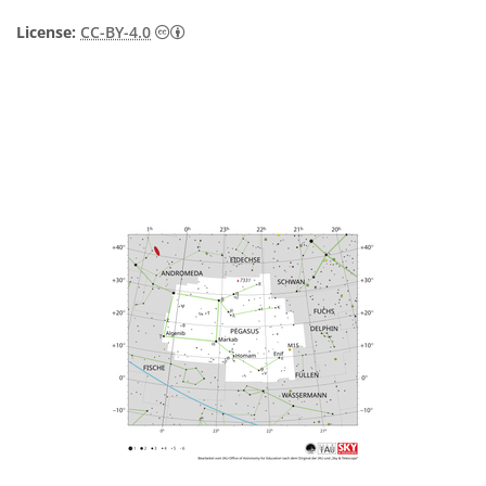
Creative Commons Namensnennung 4.0 In
License:
CC-BY-4.0