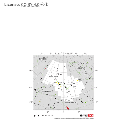
Creative Commons Namensnennung 4.0 In
License:
CC-BY-4.0