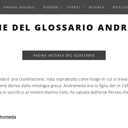
PAGINA INIZIALE
RISORSE
EVENTI
RICERCA
NOTIZI
NE DEL GLOSSARIO AND
PAGINA INIZIALE DEL GLOSSARIO
 è una costellazione, nota soprattutto come luogo in cui si trova 
me deriva dalla mitologia greca: Andromeda era la figlia del re Cef
a in sacrificio al mostro marino Ceto. Fu salvata dall'eroe Perseo ch
ndromeda