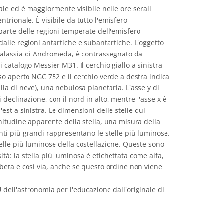
ale ed è maggiormente visibile nelle ore serali
ntrionale. È visibile da tutto l'emisfero
parte delle regioni temperate dell'emisfero
dalle regioni antartiche e subantartiche. L'oggetto
alassia di Andromeda, è contrassegnato da
 catalogo Messier M31. Il cerchio giallo a sinistra
so aperto NGC 752 e il cerchio verde a destra indica
la di neve), una nebulosa planetaria. L'asse y di
declinazione, con il nord in alto, mentre l'asse x è
'est a sinistra. Le dimensioni delle stelle qui
nitudine apparente della stella, una misura della
nti più grandi rappresentano le stelle più luminose.
telle più luminose della costellazione. Queste sono
sità: la stella più luminosa è etichettata come alfa,
eta e così via, anche se questo ordine non viene
U dell'astronomia per l'educazione dall'originale di