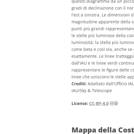
questo diagramma da un piccolo
gradi di declinazione con il nor
l'est a sinistra. Le dimensioni d
magnitudine apparente della st
punti più grandi rappresentano 
le stelle più luminose della cos
luminosità: la stella più lumin
come beta e così via, anche se
esattamente. Le linee tratteggiat
dall'IAU e le linee verdi conti
rappresentare le figure delle cos
linee che uniscono le stelle app
Crediti:
Adattato dall'Ufficio IA
IAU/Sky & Telescope
Creativ
License:
CC-BY-4.0
Mappa della Cost