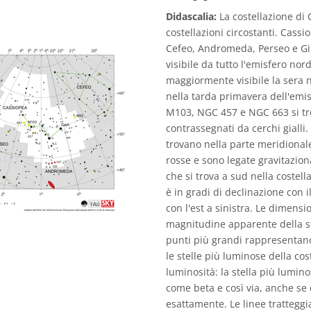
Didascalia:
La costellazione di 
costellazioni circostanti. Cassi
Cefeo, Andromeda, Perseo e Gir
visibile da tutto l'emisfero nor
maggiormente visibile la sera n
nella tarda primavera dell'emis
M103, NGC 457 e NGC 663 si tro
contrassegnati da cerchi gialli
trovano nella parte meridionale
rosse e sono legate gravitazio
che si trova a sud nella coste
è in gradi di declinazione con il
con l'est a sinistra. Le dimensio
magnitudine apparente della st
punti più grandi rappresentano 
le stelle più luminose della cos
luminosità: la stella più lumin
come beta e così via, anche se
esattamente. Le linee tratteggiat