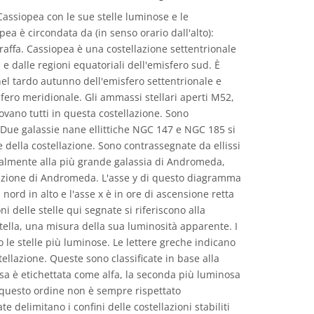
Cassiopea con le sue stelle luminose e le
opea è circondata da (in senso orario dall'alto):
affa. Cassiopea è una costellazione settentrionale
d e dalle regioni equatoriali dell'emisfero sud. È
el tardo autunno dell'emisfero settentrionale e
fero meridionale. Gli ammassi stellari aperti M52,
vano tutti in questa costellazione. Sono
. Due galassie nane ellittiche NGC 147 e NGC 185 si
 della costellazione. Sono contrassegnate da ellissi
nalmente alla più grande galassia di Andromeda,
llazione di Andromeda. L'asse y di questo diagramma
 nord in alto e l'asse x è in ore di ascensione retta
ni delle stelle qui segnate si riferiscono alla
ella, una misura della sua luminosità apparente. I
le stelle più luminose. Le lettere greche indicano
tellazione. Queste sono classificate in base alla
osa è etichettata come alfa, la seconda più luminosa
 questo ordine non è sempre rispettato
e delimitano i confini delle costellazioni stabiliti