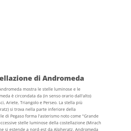
tellazione di Andromeda
 Andromeda mostra le stelle luminose e le
meda è circondata da (in senso orario dall'alto)
i, Ariete, Triangolo e Perseo. La stella più
z) si trova nella parte inferiore della
elle di Pegaso forma l'asterismo noto come "Grande
ccessive stelle luminose della costellazione (Mirach
he si estende a nord-est da Alpheratz. Andromeda