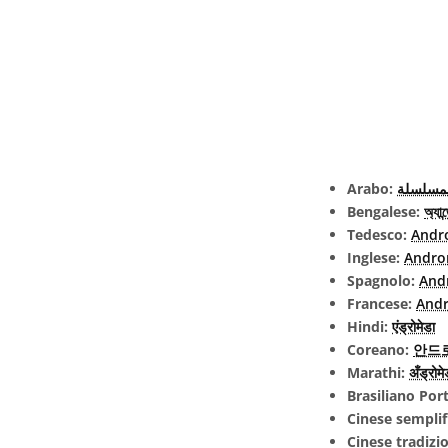
Arabo:
لمسلسلة
Bengalese:
অ্যান
Tedesco:
Andr
Inglese:
Andr
Spagnolo:
And
Francese:
And
Hindi:
एंड्रोमेडा
Coreano:
안드
Marathi:
अँड्रोमे
Brasiliano Po
Cinese semplif
Cinese tradizi