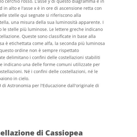
 cerchio rosso. L'asse y di questo diagramma è in
d in alto e l'asse x è in ore di ascensione retta con
elle stelle qui segnate si riferiscono alla
ella, una misura della sua luminosità apparente. I
le stelle più luminose. Le lettere greche indicano
tellazione. Queste sono classificate in base alla
osa è etichettata come alfa, la seconda più luminosa
 questo ordine non è sempre rispettato
e delimitano i confini delle costellazioni stabiliti
nue indicano una delle forme comuni utilizzate per
tellazioni. Né i confini delle costellazioni, né le
aiono in cielo.
U di Astronomia per l'Educazione dall'originale di
e Commons Attribuzione 4.0 Internazionale (CC BY 4.0) icone
ellazione di Cassiopea