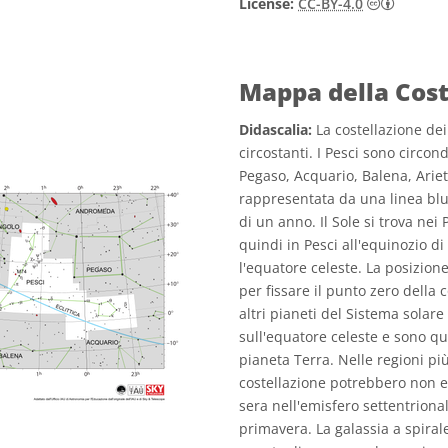
Creativ
License:
CC-BY-4.0
Mappa della Cost
Didascalia:
La costellazione dei 
circostanti. I Pesci sono circon
Pegaso, Acquario, Balena, Ariete 
rappresentata da una linea blu)
di un anno. Il Sole si trova nei
quindi in Pesci all'equinozio di
l'equatore celeste. La posizione
per fissare il punto zero della 
altri pianeti del Sistema solare
sull'equatore celeste e sono quin
pianeta Terra. Nelle regioni pi
costellazione potrebbero non es
sera nell'emisfero settentriona
primavera. La galassia a spira