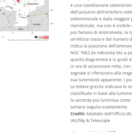
è una costellazione settentrion
dell'autunno dell'emisfero sette
settentrionale e dalla maggior 
meridionale, ma non è visibile 
più famoso di Andromeda, la G
un'ellisse rossa e dal numero di
indica la posizione dell'ammas
NGC 7662 (la nebulosa blu a pal
questo diagramma è in gradi di 
in ore di ascensione retta, con l
segnate si riferiscono alla mag
sua luminosità apparente. I pu
Le lettere greche indicano le s
classificate in base alla lumino
la seconda più luminosa come b
sempre seguito esattamente.
Crediti:
Adattato dall'Ufficio IA
IAU/Sky & Telescope