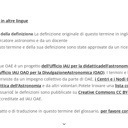
in altre lingue
 della definizione
La definizione originale di questo termine in ingl
ercatore astronomo e da un docente
sto termine e della sua definizione sono state approvate da un ric
ngue OAE é un progetto
dell'Ufficio IAU per la didatticadell'astronom
'ufficio IAU OAO per la DivulgazioneAstronomica (OAO)
. I termini e
e eriviste da un impegno collettivo da parte di OAE,
i Centri e i Nodi
attica dell'Astronomia
e da altri volontari.Potete trovare una
lista 
lossarioE le definizioni sono pubblicate su
Creative Commons CC BY-
creditate ad IAU OAE.
fatto o di traduzione in questo termine del glossario,
per favore con