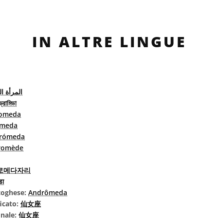
IN ALTRE LINGUE
المرأة ا
্ড্রোমিডা
omeda
omeda
rómeda
romède
로메다자리
डा
rtoghese:
Andrômeda
icato:
仙女座
onale:
仙女座