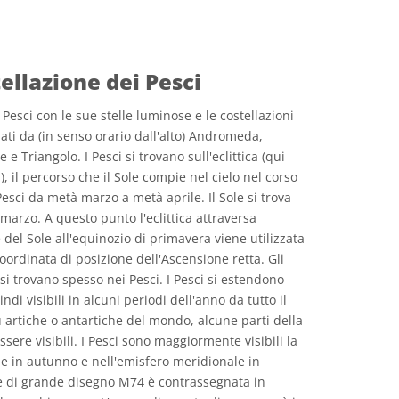
e Commons Attribuzione 4.0 Internazionale (CC BY 4.0) icone
ellazione dei Pesci
Pesci con le sue stelle luminose e le costellazioni
dati da (in senso orario dall'alto) Andromeda,
e Triangolo. I Pesci si trovano sull'eclittica (qui
, il percorso che il Sole compie nel cielo nel corso
 Pesci da metà marzo a metà aprile. Il Sole si trova
 marzo. A questo punto l'eclittica attraversa
 del Sole all'equinozio di primavera viene utilizzata
coordinata di posizione dell'Ascensione retta. Gli
 si trovano spesso nei Pesci. I Pesci si estendono
di visibili in alcuni periodi dell'anno da tutto il
ù artiche o antartiche del mondo, alcune parti della
sere visibili. I Pesci sono maggiormente visibili la
le in autunno e nell'emisfero meridionale in
le di grande disegno M74 è contrassegnata in