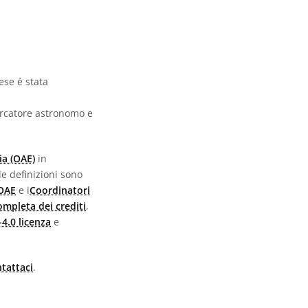
ese é stata
ercatore astronomo e
ia (OAE)
in
 le definizioni sono
 OAE
e i
Coordinatori
completa dei crediti
,
4.0 licenza
e
tattaci
.