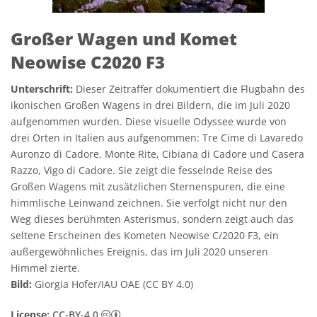
Großer Wagen und Komet
Neowise C2020 F3
Unterschrift:
Dieser Zeitraffer dokumentiert die Flugbahn des
ikonischen Großen Wagens in drei Bildern, die im Juli 2020
aufgenommen wurden. Diese visuelle Odyssee wurde von
drei Orten in Italien aus aufgenommen: Tre Cime di Lavaredo
Auronzo di Cadore, Monte Rite, Cibiana di Cadore und Casera
Razzo, Vigo di Cadore. Sie zeigt die fesselnde Reise des
Großen Wagens mit zusätzlichen Sternenspuren, die eine
himmlische Leinwand zeichnen. Sie verfolgt nicht nur den
Weg dieses berühmten Asterismus, sondern zeigt auch das
seltene Erscheinen des Kometen Neowise C/2020 F3, ein
außergewöhnliches Ereignis, das im Juli 2020 unseren
Himmel zierte.
Bild:
Giorgia Hofer/IAU OAE (CC BY 4.0)
Creative Commons Namensnennung 4.0 In
License:
CC-BY-4.0