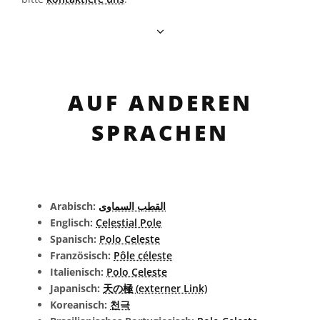
AUF ANDEREN
SPRACHEN
Arabisch:
القطب السماوى
Englisch:
Celestial Pole
Spanisch:
Polo Celeste
Französisch:
Pôle céleste
Italienisch:
Polo Celeste
Japanisch:
天の極 (externer Link)
Koreanisch:
천극