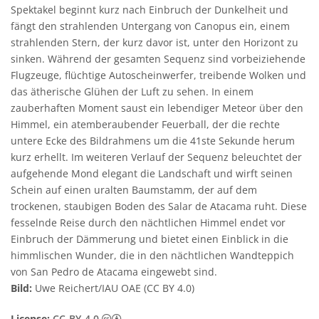
Spektakel beginnt kurz nach Einbruch der Dunkelheit und
fängt den strahlenden Untergang von Canopus ein, einem
strahlenden Stern, der kurz davor ist, unter den Horizont zu
sinken. Während der gesamten Sequenz sind vorbeiziehende
Flugzeuge, flüchtige Autoscheinwerfer, treibende Wolken und
das ätherische Glühen der Luft zu sehen. In einem
zauberhaften Moment saust ein lebendiger Meteor über den
Himmel, ein atemberaubender Feuerball, der die rechte
untere Ecke des Bildrahmens um die 41ste Sekunde herum
kurz erhellt. Im weiteren Verlauf der Sequenz beleuchtet der
aufgehende Mond elegant die Landschaft und wirft seinen
Schein auf einen uralten Baumstamm, der auf dem
trockenen, staubigen Boden des Salar de Atacama ruht. Diese
fesselnde Reise durch den nächtlichen Himmel endet vor
Einbruch der Dämmerung und bietet einen Einblick in die
himmlischen Wunder, die in den nächtlichen Wandteppich
von San Pedro de Atacama eingewebt sind.
Bild:
Uwe Reichert/IAU OAE (CC BY 4.0)
Creative Commons Namensnennung 4.0 In
License:
CC-BY-4.0