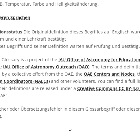
B. Temperatur, Farbe und Helligkeitsänderung.
deren Sprachen
tionsstatus
Die Originaldefinition dieses Begriffes auf Englisch w
 und einer Lehrkraft bestätigt
es Begriffs und seiner Definition warten auf Prüfung und Bestäti
Glossary is a project of the
IAU Office of Astronomy for Education
he
IAU Office of Astronomy Outreach (OAO)
. The terms and definit
by a collective effort from the OAE, the
OAE Centers and Nodes
, 
n Coordinators (NAECs)
and other volunteers. You can find a full li
heir definitions are released under a
Creative Commons CC BY-4.0 
OAE".
cher oder Übersetzungsfehler in diesem Glossarbegriff oder dieser 
s
.