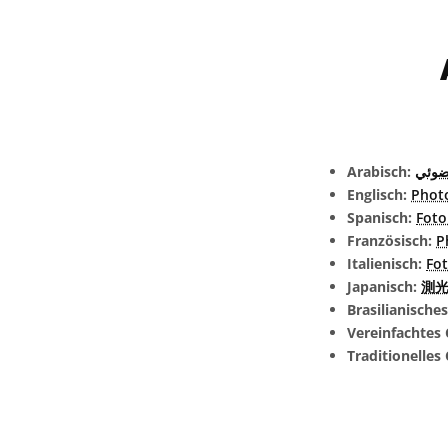
Arabisch:
ضوئي
Englisch:
Phot
Spanisch:
Foto
Französisch:
P
Italienisch:
Fo
Japanisch:
測光観
Brasilianische
Vereinfachtes 
Traditionelles