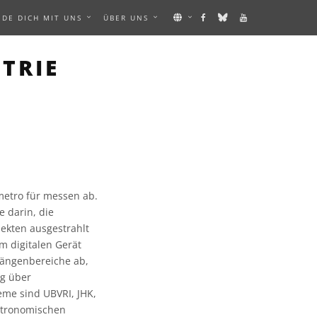
NDE DICH MIT UNS
ÜBER UNS
TRIE
 metro für messen ab.
 darin, die
ekten ausgestrahlt
em digitalen Gerät
längenbereiche ab,
ig über
eme sind UBVRI, JHK,
astronomischen