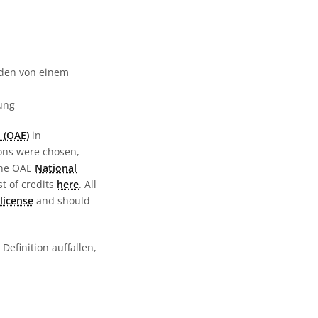
urden von einem
gung
 (OAE)
in
ions were chosen,
the OAE
National
st of credits
here
. All
license
and should
Definition auffallen,