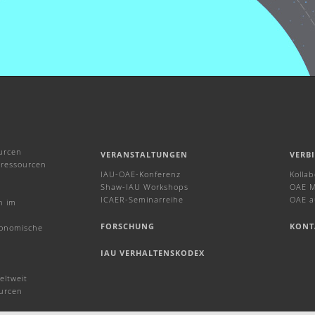
urcen
VERANSTALTUNGEN
VERB
ressourcen
IAU-OAE-Konferenz
Kolla
Shaw-IAU Workshops
OAE M
ICAER-Seminarreihe
OAE a
n im
FORSCHUNG
KONT
ronomische
IAU VERHALTENSKODEX
eltweit
urcen