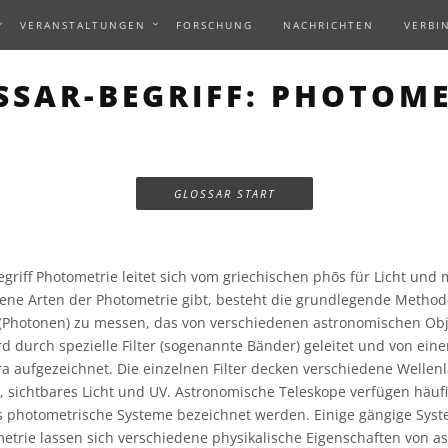
VERANSTALTUNGEN
FORSCHUNG
NACHRICHTEN
VERBI
SSAR-BEGRIFF: PHOTOME
GLOSSAR START
griff Photometrie leitet sich vom griechischen phōs für Licht und
ene Arten der Photometrie gibt, besteht die grundlegende Methode
s (Photonen) zu messen, das von verschiedenen astronomischen Obj
rd durch spezielle Filter (sogenannte Bänder) geleitet und von ein
a aufgezeichnet. Die einzelnen Filter decken verschiedene Wellen
t, sichtbares Licht und UV. Astronomische Teleskope verfügen häuf
ls photometrische Systeme bezeichnet werden. Einige gängige Syst
metrie lassen sich verschiedene physikalische Eigenschaften von 