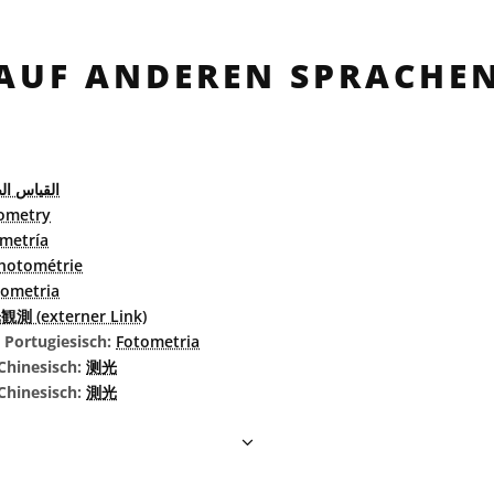
AUF ANDEREN SPRACHE
القياس ال
ometry
metría
hotométrie
tometria
測 (externer Link)
s Portugiesisch:
Fotometria
Chinesisch:
测光
 Chinesisch:
測光