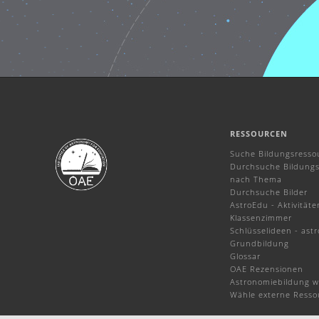
RESSOURCEN
Suche Bildungsresso
Durchsuche Bildungs
nach Thema
Durchsuche Bilder
AstroEdu - Aktivitäte
Klassenzimmer
Schlüsselideen - ast
Grundbildung
Glossar
OAE Rezensionen
Astronomiebildung w
Wähle externe Resso