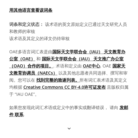
用其他语言查看该词条
词条和定义状态：
该术语的英文原始定义已通过天文研究人员
和教师的审核
该术语及其定义的译文仍待审核
OAE多语言词汇表是由
国际天文学联合会（IAU） 天文教育办
公室（OAE）
和
国际天文学联合会（IAU） 天文推广办公室
（OAO）合作的项目。
. 术语和定义由
OAE中心
, OAE
国家天
文教育协调员（NAECs）
以及其他志愿者共同选择、撰写和审
阅。您可以在
找到完整的致谢列表。
所有词汇表术语及其定义
均根据
Creative Commons CC BY-4.0许可证发布
且版权归属
于 “IAU OAE”。
如果您发现此词汇术语或定义中的事实或翻译错误， 请向
发邮
件 联系
.