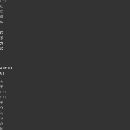
OAE
社
交
媒
体
联
系
方
式
ABOUT
US
关
于
OAE
OAE
中
心
与
节
点
国