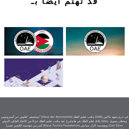
قد تهتم أيضًا بـ
يستضيف "هاوس دير أسترونومي" (Haus der Astronomie) مكتب تعليم الفلك (OAE) في حرم معهد ماكس
بلانك لعلم الفلك في هايدلبرغ. يُعد مكتب تعليم الفلك جزءًا من الاتحاد الفلكي الدولي (IAU)، ويحظى بتمويل
كبير من مؤسسة كلاوس تشيرا (Klaus Tschira Foundation) ومؤسسة كارل تسايس (Carl Zeiss