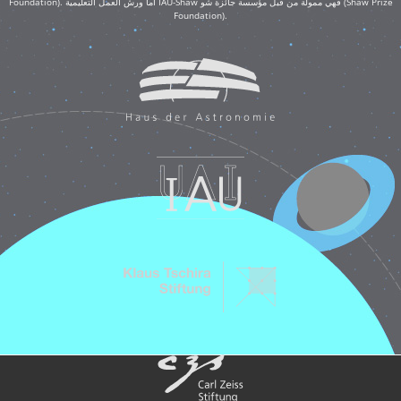
Foundation). أما ورش العمل التعليمية IAU-Shaw فهي ممولة من قبل مؤسسة جائزة شو (Shaw Prize
Foundation).