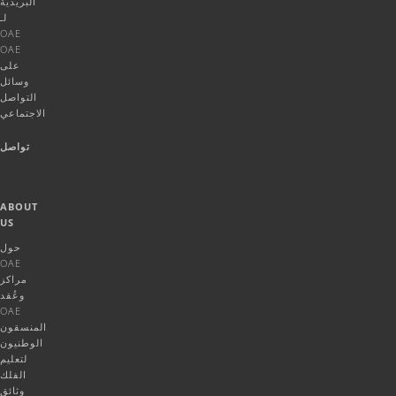
البريدية
لـ
OAE
OAE
على
وسائل
التواصل
الاجتماعي
تواصل
ABOUT
US
حول
OAE
مراكز
وعُقد
OAE
المنسقون
الوطنيون
لتعليم
الفلك
وثائق