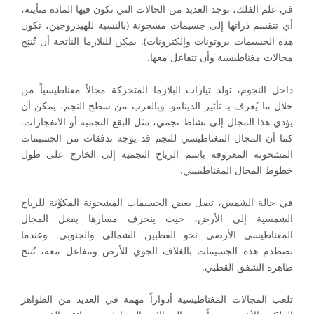
في علم الفلك، توجد العديد من الحالات التي تكون فيها المادة متأينة،
أي تنقسم ذراتها إلى جسيمات مشحونة (بالنسبة للهيدروجين، تكون
هذه الجسيمات بروتونات وإلكترونات). يمكن للبلازما الناتجة أن تُنتِج
مجالات مغناطيسية وأن تتفاعل معها.
داخل النجوم، تولد تيارات البلازما المتحركة مجالاً مغناطيسياً من
خلال ما يُعرف بـ تأثير الدينامو. وبالقرب من سطح النجم، يمكن أن
يؤدي هذا المجال إلى نشاط نجمي، مثل البقع النجمية أو الانفجارات.
كما أن المجال المغناطيسي للنجم قد يوجه تدفقات من الجسيمات
المشحونة المعروفة باسم الرياح النجمية إلى الخارج على طول
خطوط المجال المغناطيسي.
في حالة الشمس، تصل بعض الجسيمات المشحونة المكوِّنة للرياح
الشمسية إلى الأرض، حيث ينحرف مسارها بفعل المجال
المغناطيسي الأرضي نحو القطبين الشمالي والجنوبي. وعندما
تصطدم هذه الجسيمات بالغلاف الجوي للأرض وتتفاعل معه، تُنتج
ظاهرة الشفق القطبي.
تلعب المجالات المغناطيسية أدواراً مهمة في العديد من الظواهر