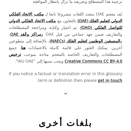
ترجمة هذا المصطلح وتعريفه ما تزال بانتظار الموافقة
يُعد معجم OAE متعدد اللغات مشروعا تابعا لـ
مكتب الاتحاد الفلكي
الدولي لتعليم الفلك (OAE)
بالتعاون مع
مكتب الاتحاد الفلكي الدولي
للتواصل الفلكي (OAO)
. تم اختيار وكتابة ومراجعة المصطلحات
والتعاريف ضمن جهد جماعي من قبل OAE و
مراكز وعُقد OAE
،
و
المنسقين الوطنيين لتعليم الفلك (NAECs)
، بالإضافة إلى متطوعين
آخرين. يمكنك العثور على قائمة كاملة بالاعتمادات
هنا
. جميع
المصطلحات والتعاريف الخاصة بالمعجم متاحة بموجب
ترخيص
Creative Commons CC BY-4.0
ويجب نسبها إلى "IAU OAE".
If you notice a factual or translation error in this glossary
.
term or definition then please
get in touch
بلغات أخرى