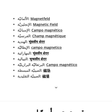
Magnetfeld
الألمانيّة:
Magnetic Field
الإنجليزيّة:
Campo magnético
الإسبانيّة:
Champ magnétique
الفرنسيّة:
चुंबकीय क्षेत्र
الهندية:
campo magnetico
الإيطاليّة:
चुंबकीय क्षेत्र
المهاراتية:
चुम्बकीय क्षेत्र
النيبالية:
Campo magnético
البرتغاليّة البرازيليّة:
磁场
الصينيّة المبسطة:
磁場
الصينيّة التقليدية: