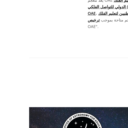
(OAO)
OAE
جم متاحة بموجب
OAE".