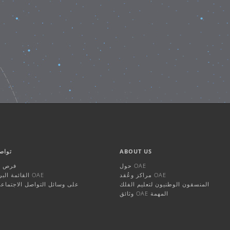
ABOUT US
تواص
حول OAE
فرص ال
مراكز وعُقد OAE
القائمة البريدية لـ OAE
المنسقون الوطنيون لتعليم الفلك
OAE على وسائل التواصل الاجتماع
وثائق OAE المهمة