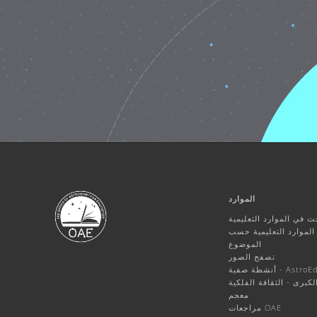
الموارد
ث في الموارد التعليمية
لموارد التعليمية حسب
الموضوع
تصفح الصور
ة صفية - AstroEdu
الكبرى - الثقافة الفلكية
معجم
مراجعات OAE