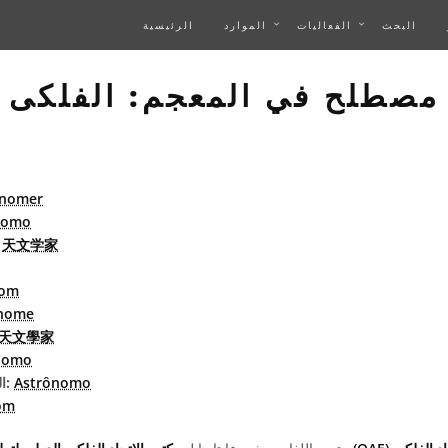
البحث
الفعاليات
الموارد
الرئيسية
مصطلح في المعجم: الفلكى
onomer
nomo
天文学家
الصين
nom
onome
天文學家
nomo
Astrônomo
البرتغاليّة البرازيليّة:
om