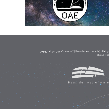
يستضيف "هاوس دير أسترونومي" (Haus der Astronomie) مكتب تعليم الفلك (OAE) في حرم معهد ماكس بلانك لعلم الفلك في هايدلبرغ. يُعد مكتب تعليم الفلك جزءًا من الاتحاد الفلكي الدولي (IAU)، ويحظى بتمويل كبير من مؤسسة كلاوس تشيرا