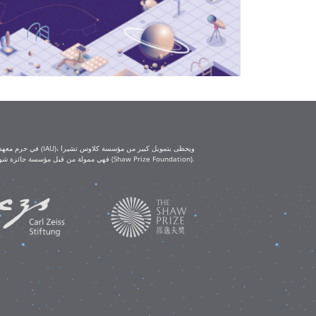
(Klaus Tschira Foundation) ومؤسسة كارل تسايس (Carl Zeiss Foundation). أما ورش العمل التعليمية IAU-Shaw فهي ممولة من قبل مؤسسة جائزة شو (Shaw Prize Foundation).