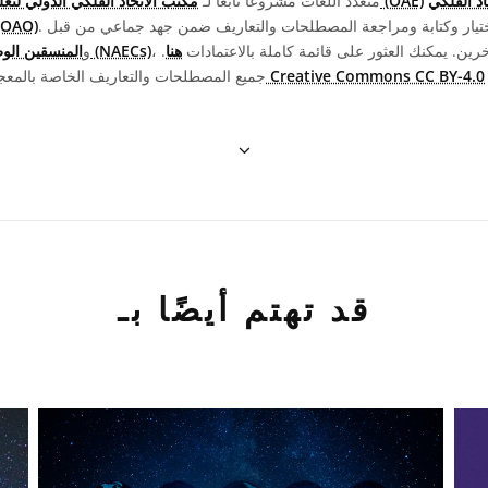
د الفلكي
مكتب الاتحاد الفلكي الدولي لتعليم الفلك (OAE)
يُعد معجم OAE متعدد اللغات مشروعا تابعا لـ
الدولي للتواصل الفلكي 
خرين. يمكنك العثور على قائمة كاملة بالاعتمادات
هنا
.
المنسقين الوطنيين لتعليم الفلك (NAECs)
، و
نسبها إلى "IAU
ترخيص Creative Commons CC BY-4.0
جميع المصطلحات والتعاريف الخاصة بالمع
قد تهتم أيضًا بـ