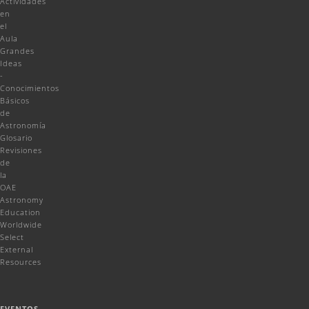
Actividades
en
el
Aula
Grandes
Ideas
-
Conocimientos
Básicos
de
Astronomía
Glosario
Revisiones
de
la
OAE
Astronomy
Education
Worldwide
Select
External
Resources
EVENTOS