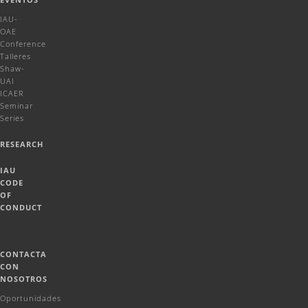
IAU-
OAE
Conference
Talleres
Shaw-
UAI
ICAER
Seminar
Series
RESEARCH
IAU
CODE
OF
CONDUCT
CONTACTA
CON
NOSOTROS
Oportunidades