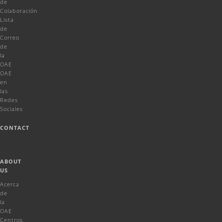
de
Colaboración
Lista
de
Correo
de
la
OAE
OAE
en
las
Redes
Sociales
CONTACT
ABOUT
US
Acerca
de
la
OAE
Centros