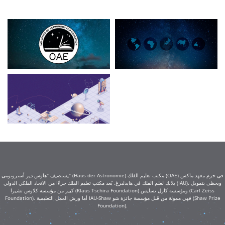
يستضيف "هاوس دير أسترونومي" (Haus der Astronomie) مكتب تعليم الفلك (OAE) في حرم معهد ماكس
بلانك لعلم الفلك في هايدلبرغ. يُعد مكتب تعليم الفلك جزءًا من الاتحاد الفلكي الدولي (IAU)، ويحظى بتمويل
كبير من مؤسسة كلاوس تشيرا (Klaus Tschira Foundation) ومؤسسة كارل تسايس (Carl Zeiss
Foundation). أما ورش العمل التعليمية IAU-Shaw فهي ممولة من قبل مؤسسة جائزة شو (Shaw Prize
Foundation).