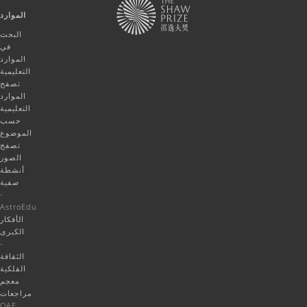
الموارد
البحث
في
الموارد
التعليمية
تصفح
الموارد
التعليمية
حسب
الموضوع
تصفح
الصور
أنشطة
صفية
-
AstroEdu
الأفكار
الكبرى
-
الثقافة
الفلكية
معجم
مراجعات
OAE