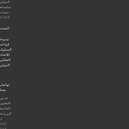
الدولي
سلسلة
ندوات
ICAER
البحث
مدونة
قواعد
السلوك
للاتحاد
الفلكي
الدولي
تواصل
معنا
فرص
التعاون
القائمة
البريدية
لـ
OAE
OAE