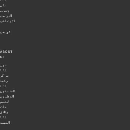
على
وسائل
التواصل
الاجتماعي
تواصل
ABOUT
US
حول
OAE
مراكز
وعُقد
OAE
المنسقون
الوطنيون
لتعليم
الفلك
وثائق
OAE
المهمة