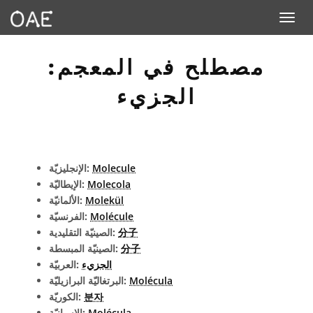
Toggle n
مصطلح في المعجم:
الجزيء
Molecule
الإنجليزيّة:
Molecola
الإيطاليّة:
Molekül
الألمانيّة:
Molécule
الفرنسيّة:
分子
الصينيّة التقليدية:
分子
الصينيّة المبسطة:
الجزيء
العربيّة:
Molécula
البرتغاليّة البرازيليّة:
분자
الكوريّة:
Molécula
الإسبانيّة: