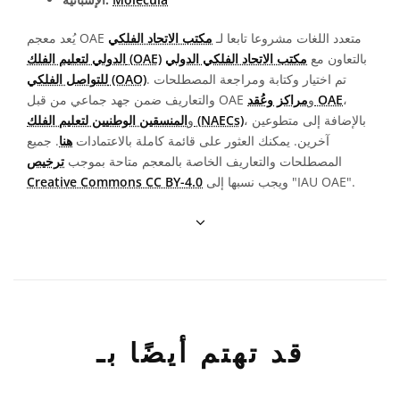
يُعد معجم OAE متعدد اللغات مشروعا تابعا لـ
مكتب الاتحاد الفلكي
بالتعاون مع
مكتب الاتحاد الفلكي الدولي
الدولي لتعليم الفلك (OAE)
. تم اختيار وكتابة ومراجعة المصطلحات
للتواصل الفلكي (OAO)
،
مراكز وعُقد OAE
والتعاريف ضمن جهد جماعي من قبل OAE و
، بالإضافة إلى متطوعين
المنسقين الوطنيين لتعليم الفلك (NAECs)
و
آخرين. يمكنك العثور على قائمة كاملة بالاعتمادات
هنا
. جميع
المصطلحات والتعاريف الخاصة بالمعجم متاحة بموجب
ترخيص
ويجب نسبها إلى "IAU OAE".
Creative Commons CC BY-4.0
قد تهتم أيضًا بـ