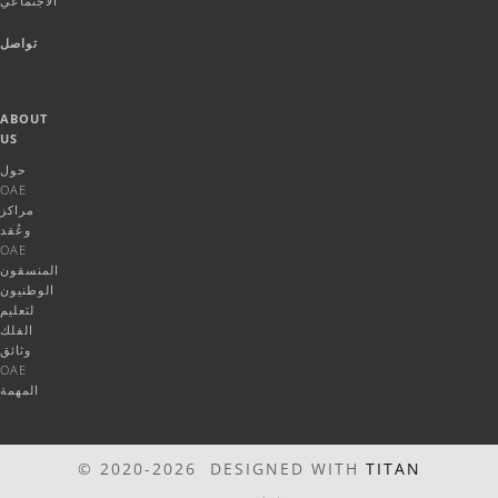
الاجتماعي
تواصل
ABOUT
US
حول
OAE
مراكز
وعُقد
OAE
المنسقون
الوطنيون
لتعليم
الفلك
وثائق
OAE
المهمة
© 2020-2026 DESIGNED WITH
TITAN