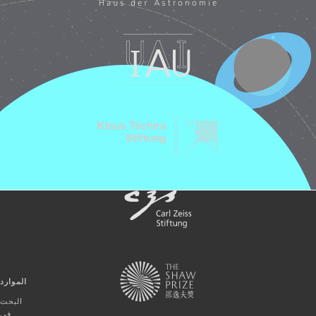
الموارد
البحث
في