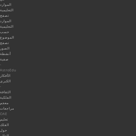
الموارد
التعليمية
تصفح
الموارد
التعليمية
حسب
الموضوع
تصفح
الصور
أنشطة
صفية
-
AstroEdu
الأفكار
الكبرى
-
الثقافة
الفلكية
معجم
مراجعات
OAE
تعليم
الفلك
حول
العالم