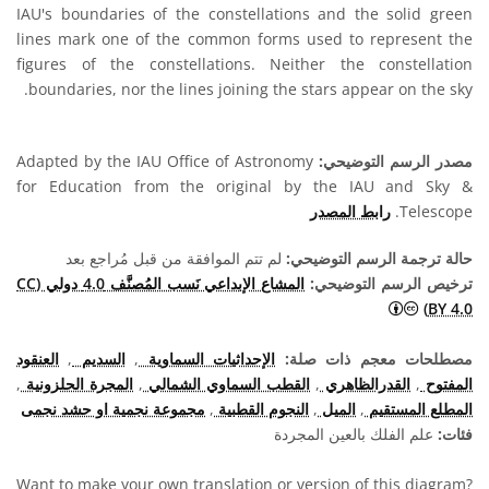
IAU's boundaries of the constellations and the solid green
lines mark one of the common forms used to represent the
figures of the constellations. Neither the constellation
boundaries, nor the lines joining the stars appear on the sky.
مصدر الرسم التوضيحي:
Adapted by the IAU Office of Astronomy
for Education from the original by the IAU and Sky &
Telescope.
رابط المصدر
حالة ترجمة الرسم التوضيحي:
لم تتم الموافقة من قبل مُراجع بعد
ترخيص الرسم التوضيحي:
المشاع الإبداعي نَسب المُصنَّف 4.0 دولي (CC
المشاع الإبداعي نَسب المُصنَّف 4.0 دولي (CC BY 4.0) أيقونات
BY 4.0)
مصطلحات معجم ذات صلة:
الإحداثيات السماوية
,
السديم
,
العنقود
المفتوح
,
القدرالظاهري
,
القطب السماوي الشمالي
,
المجرة الحلزونية
,
المطلع المستقيم
,
الميل
,
النجوم القطبية
,
مجموعة نجمية او حشد نجمى
فئات:
علم الفلك بالعين المجردة
Want to make your own translation or version of this diagram?