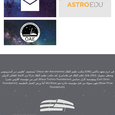
يستضيف "هاوس دير أسترونومي" (Haus der Astronomie) مكتب تعليم الفلك (OAE) في حرم معهد ماكس
بلانك لعلم الفلك في هايدلبرغ. يُعد مكتب تعليم الفلك جزءًا من الاتحاد الفلكي الدولي (IAU)، ويحظى بتمويل
كبير من مؤسسة كلاوس تشيرا (Klaus Tschira Foundation) ومؤسسة كارل تسايس (Carl Zeiss
Foundation). أما ورش العمل التعليمية IAU-Shaw فهي ممولة من قبل مؤسسة جائزة شو (Shaw Prize
Foundation).