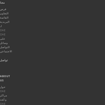
معنا
فرص
التعاون
القائمة
البريدية
لـ
OAE
OAE
على
وسائل
التواصل
الاجتماعي
تواصل
ABOUT
US
حول
OAE
مراكز
وعُقد
OAE