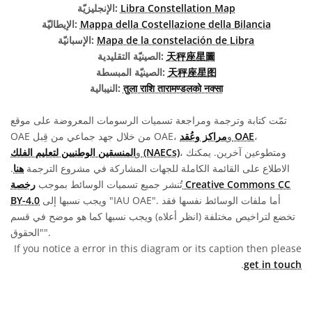
Libra Constellation Map
الإنجليزيّة:
Mappa della Costellazione della Bilancia
الإيطاليّة:
Mapa de la constelación de Libra
الإسبانيّة:
天秤座星圖
الصينيّة التقليدية:
天秤座星图
الصينيّة المبسطة:
तुला राशि तारामण्डलको नक्सा
النيبالية:
تمّت كتابة وترجمة ومراجعة تسميات الرسومات المعروضة على موقع
،
مراكز وعُقد OAE
OAE من خلال جهد جماعي من قِبل OAE، و
، ومتطوعين آخرين. يمكنك
المنسقين الوطنيين لتعليم الفلك (NAECs)
و
الاطلاع على القائمة الكاملة للجهات المشاركة في مشروع الترجمة
هنا
.
تُنشر جميع تسميات الوسائط بموجب
رخصة Creative Commons CC
ويجب نسبها إلى "IAU OAE". أما ملفات الوسائط نفسها فقد
BY-4.0
تخضع لتراخيص مختلفة (انظر أعلاه) ويجب نسبها كما هو موضح في قسم
"الحقوق".
If you notice a error in this diagram or its caption then please
.
get in touch