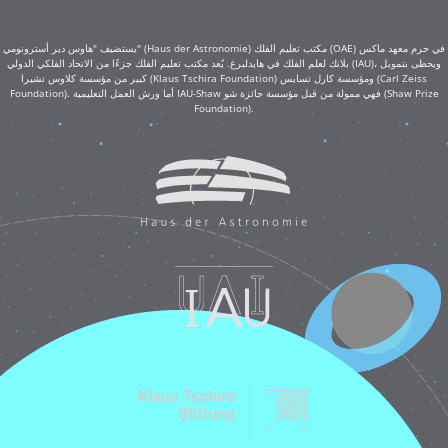
يستضيف "هاوس دير أسترونومي" (Haus der Astronomie) مكتب تعليم الفلك (OAE) في حرم معهد ماكس
بلانك لعلم الفلك في هايدلبرغ. يُعد مكتب تعليم الفلك جزءًا من الاتحاد الفلكي الدولي (IAU)، ويحظى بتمويل
كبير من مؤسسة كلاوس تشيرا (Klaus Tschira Foundation) ومؤسسة كارل تسايس (Carl Zeiss
Foundation). أما ورش العمل التعليمية IAU-Shaw فهي ممولة من قبل مؤسسة جائزة شو (Shaw Prize
Foundation).