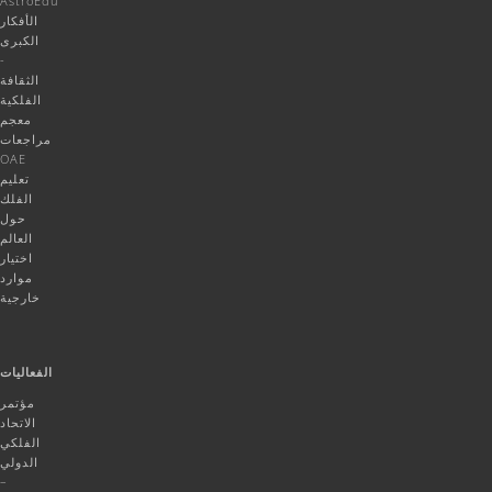
AstroEdu
الأفكار
الكبرى
-
الثقافة
الفلكية
معجم
مراجعات
OAE
تعليم
الفلك
حول
العالم
اختيار
موارد
خارجية
الفعاليات
مؤتمر
الاتحاد
الفلكي
الدولي
–