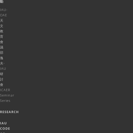
動
IAU-
OAE
天
文
教
育
會
議
邵
逸
夫-
IAU
研
討
會
ICAER
Seminar
Series
RESEARCH
IAU
CODE