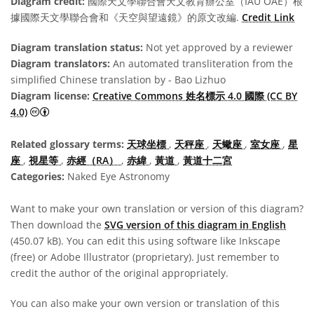
Diagram credit:
國際天文學聯合會天文教育辦公室（IAU OAE）根
據國際天文學聯合會和《天空與望遠鏡》的原文改編.
Credit Link
Diagram translation status:
Not yet approved by a reviewer
Diagram translators:
An automated transliteration from the
simplified Chinese translation by - Bao Lizhuo
Diagram license:
Creative Commons 姓名標示 4.0 國際 (CC BY
Creative Commons 姓名標示 4.0 國際 (CC BY 4.0) icons
4.0)
Related glossary terms:
天球坐標
,
天秤座
,
天蠍座
,
室女座
,
星
座
,
視星等
,
赤經（RA）
,
赤緯
,
黃道
,
黃道十二宮
Categories:
Naked Eye Astronomy
Want to make your own translation or version of this diagram?
Then download the
SVG version of this diagram in English
(450.07 kB). You can edit this using software like Inkscape
(free) or Adobe Illustrator (proprietary). Just remember to
credit the author of the original appropriately.
You can also make your own version or translation of this