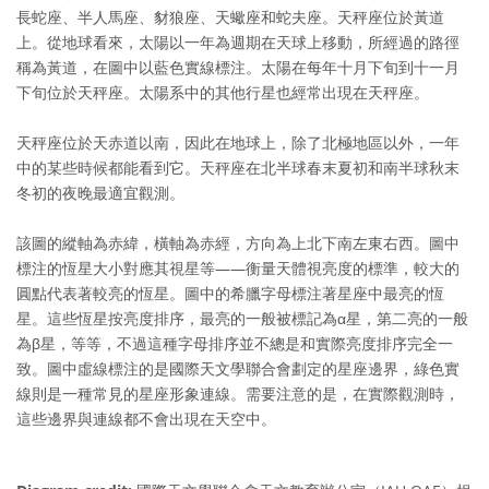
長蛇座、半人馬座、豺狼座、天蠍座和蛇夫座。天秤座位於黃道
上。從地球看來，太陽以一年為週期在天球上移動，所經過的路徑
稱為黃道，在圖中以藍色實線標注。太陽在每年十月下旬到十一月
下旬位於天秤座。太陽系中的其他行星也經常出現在天秤座。
天秤座位於天赤道以南，因此在地球上，除了北極地區以外，一年
中的某些時候都能看到它。天秤座在北半球春末夏初和南半球秋末
冬初的夜晚最適宜觀測。
該圖的縱軸為赤緯，橫軸為赤經，方向為上北下南左東右西。圖中
標注的恆星大小對應其視星等——衡量天體視亮度的標準，較大的
圓點代表著較亮的恆星。圖中的希臘字母標注著星座中最亮的恆
星。這些恆星按亮度排序，最亮的一般被標記為α星，第二亮的一般
為β星，等等，不過這種字母排序並不總是和實際亮度排序完全一
致。圖中虛線標注的是國際天文學聯合會劃定的星座邊界，綠色實
線則是一種常見的星座形象連線。需要注意的是，在實際觀測時，
這些邊界與連線都不會出現在天空中。