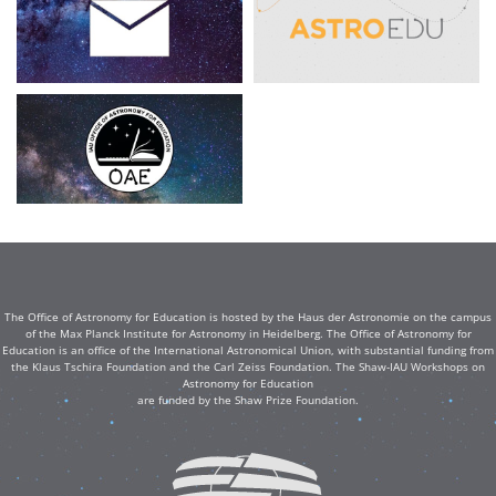
The Office of Astronomy for Education is hosted by the Haus der Astronomie on the campus
of the Max Planck Institute for Astronomy in Heidelberg. The Office of Astronomy for
Education is an office of the International Astronomical Union, with substantial funding from
the Klaus Tschira Foundation and the Carl Zeiss Foundation. The Shaw-IAU Workshops on
Astronomy for Education
are funded by the Shaw Prize Foundation.