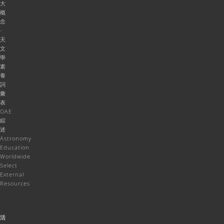
大
概
念
-
天
文
學
素
養
詞
彙
表
OAE
綜
述
Astronomy
Education
Worldwide
Select
External
Resources
活