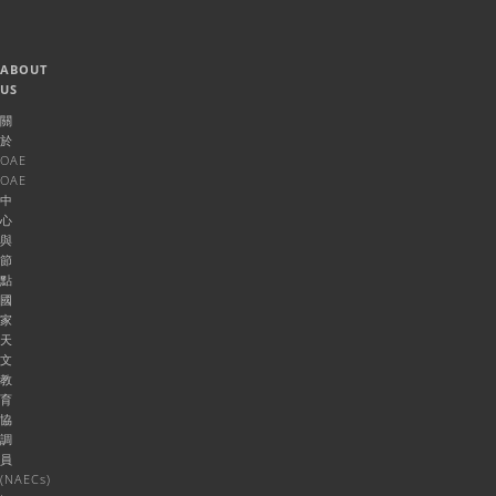
ABOUT
US
關
於
OAE
OAE
中
心
與
節
點
國
家
天
文
教
育
協
調
員
(NAECs)