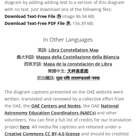
diagram by adding adding text to a version of this diagram
with no text. Just download one of the following files:
Download Text-Free File
(
image 86.94 kB)
PDF file
Download Text-Free PDF File
(
156.39 kB)
In Other Languages
英語:
Libra Constellation Map
義大利語:
Mappa della Costellazione della Bilancia
西班牙語:
Mapa de la constelación de Libra
簡體中文:
天秤座星图
尼泊爾語:
तुला राशि तारामण्डलको नक्सा
The diagram captions presented on the OAE website were
written, translated and reviewed by a collective effort from
the OAE, the
OAE Centers and Nodes
, the OAE
National
Astronomy Education Coordinators (NAECs)
and other
volunteers. You can find a full list of credits for our translation
project
here
. All media file captions are released under a
Creative Commons CC BY-4.0 license
and should be credited