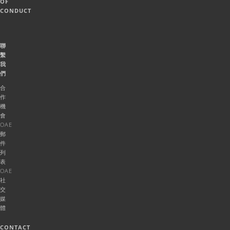
OF
CONDUCT
聯
繫
我
們
合
作
機
會
OAE
郵
件
列
表
OAE
社
交
媒
體
CONTACT