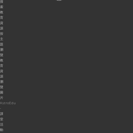
搜
索
教
育
資
源
按
主
題
瀏
覽
教
育
資
源
瀏
覽
圖
片
AstroEdu
-
課
堂
活
動