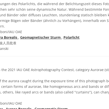
ngen des Polarlichts, die während der Belichtungszeit dieses Fot
chen sehr schön seine dynamische Natur. Während bestimmte Form
nd Bänder oder diffuses Leuchten, stundenlang statisch bleiben
örmige Bögen oder Bänder (ähnlich zu Vorhängen), innerhalb von 
rn.
boni/IAU OAE
ra Borealis
,
Geomagnetischer Sturm
,
Polarlicht
核人员批准
anski
n the 2021 IAU OAE Astrophotography Contest, category Aurorae (sti
 the aurora caught during the exposure time of this photograph beau
 certain forms of aurorae, like homogeneous arcs and bands or dif
, others, like rayed arcs or bands (also called "curtains"), can cha
boni/IAU OAE
ra
,
Aurora Borealis
,
Geomagnetic Storm