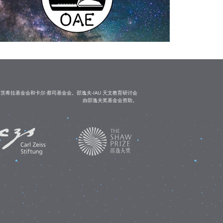
茨希拉基金会和卡尔·蔡司基金会。邵逸夫-IAU 天文教育研讨会
由邵逸夫奖基金会资助。