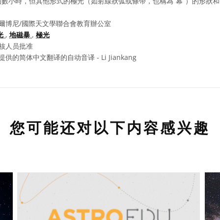
數小時，但其他形式的極光（如射線狀弧或條帶，也稱為“幕”）的形狀
爾博尼/國際天文學聯合會教育辦公室
光
,
地磁暴
,
極光
核人员批准
供的简体中文翻译的自动音译 - Li Jiankang
您可能还对以下内容感兴趣