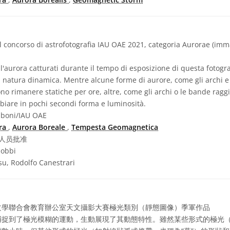
 concorso di astrofotografia IAU OAE 2021, categoria Aurorae (imma
l'aurora catturati durante il tempo di esposizione di questa fotogra
 natura dinamica. Mentre alcune forme di aurore, come gli archi 
sono rimanere statiche per ore, altre, come gli archi o le bande rag
biare in pochi secondi forma e luminosità.
boni/IAU OAE
ra
,
Aurora Boreale
,
Tempesta Geomagnetica
人员批准
iobbi
asu, Rodolfo Canestrari
天文學聯合會教育辦公室天文攝影大賽極光類別（靜態圖像）季軍作品
捕捉到了極光模糊的運動，生動展現了其動態特性。雖然某些形式的極光