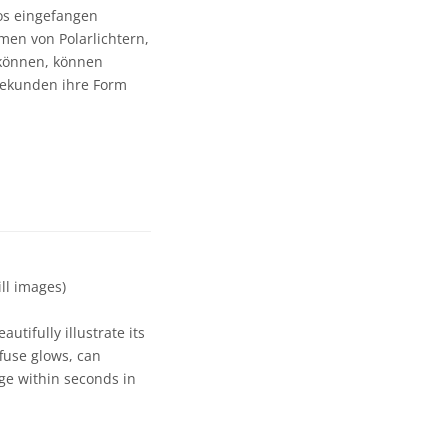
os eingefangen
en von Polarlichtern,
 können, können
Sekunden ihre Form
ll images)
tifully illustrate its
fuse glows, can
nge within seconds in