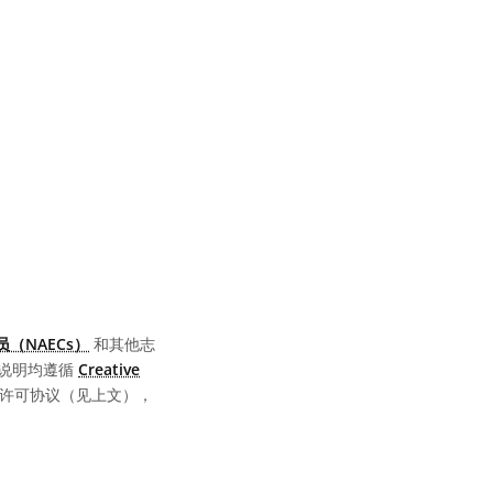
享许可协议 署名 4.0 国际 (CC BY 4.0) 图标
（NAECs）
和其他志
说明均遵循
Creative
同的许可协议（见上文），