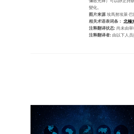
彌散光輝）可以靜止持續
變化。
图片来源
埃馬努埃萊·巴
相关术语表词条：
北極
注释翻译状态:
尚未由审
注释翻译者:
由以下人员提