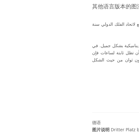
其他语言版本的图
 لاتحاد الفلك الدولي سنة
ديناميكية بشكل جميل. في
ن تظل ثابتة لساعات فإن
ضون ثوان من حيث الشكل
德语
图片说明
Dritter Platz