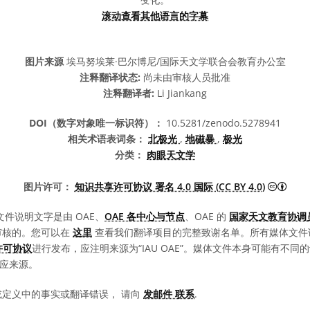
滚动查看其他语言的字幕
图片来源
埃马努埃莱·巴尔博尼/国际天文学联合会教育办公室
注释翻译状态:
尚未由审核人员批准
注释翻译者:
Li Jiankang
DOI（数字对象唯一标识符）：
10.5281/zenodo.5278941
相关术语表词条：
北极光
,
地磁暴
,
极光
分类：
肉眼天文学
知识共
图片许可：
知识共享许可协议 署名 4.0 国际 (CC BY 4.0)
文件说明文字是由 OAE、
OAE 各中心与节点
、OAE 的
国家天文教育协调员
审核的。您可以在
这里
查看我们翻译项目的完整致谢名单。所有媒体文件
0 许可协议
进行发布，应注明来源为“IAU OAE”。媒体文件本身可能有不
相应来源。
或定义中的事实或翻译错误， 请向
发邮件 联系
.