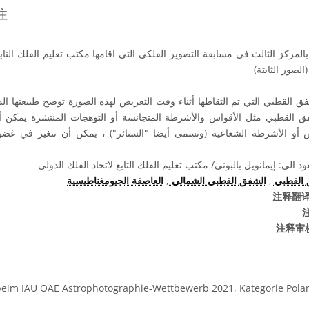
注
المركز الثالث في مسابقة التصوير الفلكي التي اقامها مكتب تعليم الفلك التابع
ق القطبي التي تم التقاطها أثناء وقت التعريض لهذه الصورة توضح طبيعتها ال
القطبي مثل الأقواس والأشرطة المتجانسة أو التوهجات المنتشرة يمكن أ
س أو الأشرطة الشعاعية (وتسمى أيضا "الستائر") ، يمكن أن تتغير في غ
الى: إيمانويل بالبوني/ مكتب تعليم الفلك التابع لاتحاد الفلك الدولي
العاصفة الجيومغناطيسية
,
الشفق القطبي الشمالي
,
 القطبي
注释翻译
注释审
 beim IAU OAE Astrophotographie-Wettbewerb 2021, Kategorie Polarl