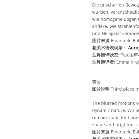
Die unscharfen Bewegu
wurden, veranschauli
wie homogene Bögen u
andere, wie strahlenf
und Helligkeit verände
图片来源
Emanuele Bal
相关术语表词条：
Auro
注释翻译状态:
尚未由审
注释翻译者:
Emma Kroj
英语
图片说明
Third place i
The blurred motions of
dynamic nature. While
remain static for hours
shape and brightness.
图片来源
Emanuele Bal
相关术语表词条：
Auro