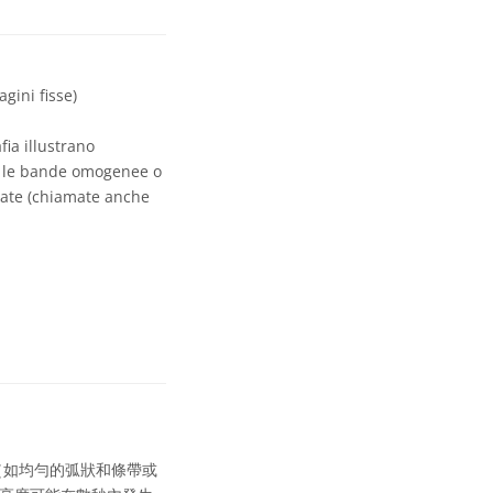
gini fisse)
fia illustrano
e le bande omogenee o
giate (chiamate anche
（如均勻的弧狀和條帶或