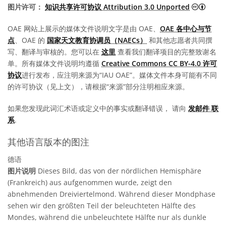
知识共享
图片许可：
知识共享许可协议 Attribution 3.0 Unported
OAE 网站上展示的媒体文件说明文字是由 OAE、
OAE 各中心与节
点
、OAE 的
国家天文教育协调员（NAECs）
和其他志愿者共同撰
写、翻译与审核的。您可以在
这里
查看我们翻译项目的完整致谢名
单。所有媒体文件说明均遵循
Creative Commons CC BY-4.0 许可
协议
进行发布，应注明来源为“IAU OAE”。媒体文件本身可能有不同
的许可协议（见上文），请根据“来源”部分注明相应来源。
如果您发现此词汇术语或定义中的事实或翻译错误， 请向
发邮件 联
系
.
其他语言版本的图注
德语
图片说明
Dieses Bild, das von der nördlichen Hemisphäre
(Frankreich) aus aufgenommen wurde, zeigt den
abnehmenden Dreiviertelmond. Während dieser Mondphase
sehen wir den größten Teil der beleuchteten Hälfte des
Mondes, während die unbeleuchtete Hälfte nur als dunkle