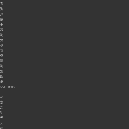
育
资
源
按
主
题
浏
览
教
育
资
源
浏
览
图
像
AstroEdu
-
课
堂
活
动
天
文
面