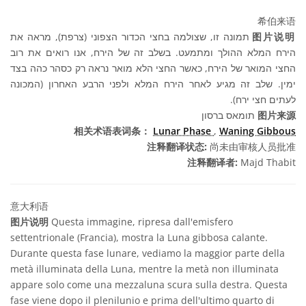
希伯来语
תמונה זו, שצולמה בחצי הכדור הצפוני (צרפת), מראה את
图片说明
הירח המלא ההולך ומתמעט. בשלב זה של הירח, אנו רואים את רוב
החצי המואר של הירח, כאשר החצי הלא מואר נראה רק כסהר כהה בצד
ימין. שלב זה מגיע לאחר הירח המלא ולפני הרבע האחרון (המכונה
לעתים חצי ירח).
תומאס ברסון
图片来源
相关术语表词条：
Lunar Phase
,
Waning Gibbous
注释翻译状态:
尚未由审核人员批准
注释翻译者:
Majd Thabit
意大利语
图片说明
Questa immagine, ripresa dall'emisfero
settentrionale (Francia), mostra la Luna gibbosa calante.
Durante questa fase lunare, vediamo la maggior parte della
metà illuminata della Luna, mentre la metà non illuminata
appare solo come una mezzaluna scura sulla destra. Questa
fase viene dopo il plenilunio e prima dell'ultimo quarto di