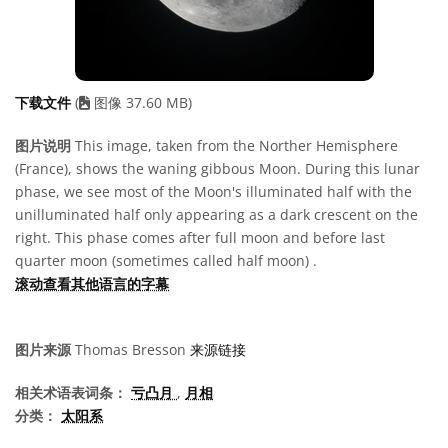
下载文件
(
图像 37.60 MB)
图片说明
This image, taken from the Norther Hemisphere
(France), shows the waning gibbous Moon. During this lunar
phase, we see most of the Moon's illuminated half with the
unilluminated half only appearing as a dark crescent on the
right. This phase comes after full moon and before last
quarter moon (sometimes called half moon) .
滚动查看其他语言的字幕
图片来源
Thomas Bresson
来源链接
相关术语表词条：
亏凸月
,
月相
分类：
太阳系