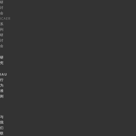
研
讨
会
ICAER
系
列
研
讨
会
研
究
IAU
行
为
准
则
与
我
们
联