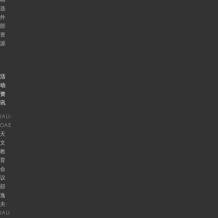
选
外
部
资
源
活
动
资
讯
IAU-
OAE
天
文
教
育
会
议
邵
逸
夫-
IAU