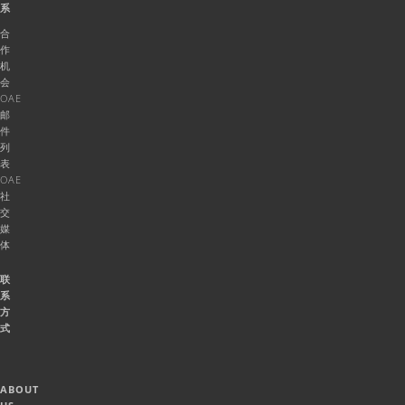
系
合
作
机
会
OAE
邮
件
列
表
OAE
社
交
媒
体
联
系
方
式
ABOUT