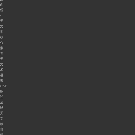
面
观
-
天
文
学
核
心
素
养
天
文
术
语
表
OAE
综
述
全
球
天
文
教
育
精