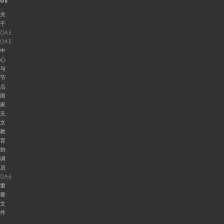
US
关
于
OAE
OAE
中
心
与
节
点
国
家
天
文
教
育
协
调
员
OAE
重
要
文
件