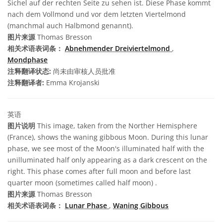
Sichel auf der rechten Seite zu sehen ist. Diese Phase kommt
nach dem Vollmond und vor dem letzten Viertelmond
(manchmal auch Halbmond genannt).
图片来源
Thomas Bresson
相关术语表词条：
Abnehmender Dreiviertelmond
,
Mondphase
注释翻译状态:
尚未由审核人员批准
注释翻译者:
Emma Krojanski
英语
图片说明
This image, taken from the Norther Hemisphere
(France), shows the waning gibbous Moon. During this lunar
phase, we see most of the Moon's illuminated half with the
unilluminated half only appearing as a dark crescent on the
right. This phase comes after full moon and before last
quarter moon (sometimes called half moon) .
图片来源
Thomas Bresson
相关术语表词条：
Lunar Phase
,
Waning Gibbous