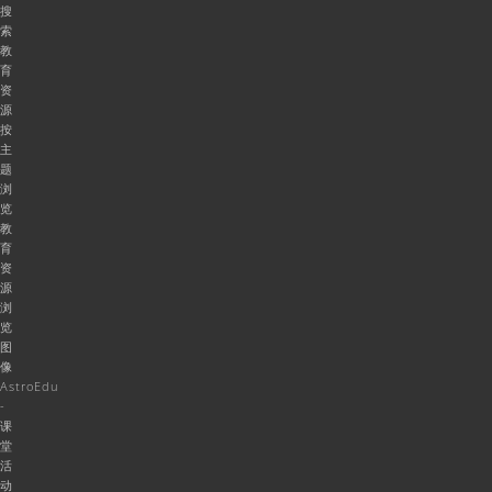
搜
索
教
育
资
源
按
主
题
浏
览
教
育
资
源
浏
览
图
像
AstroEdu
-
课
堂
活
动