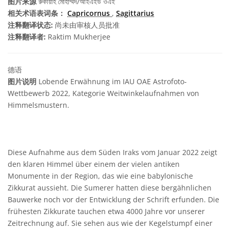
图片来源
রুকায়াহ মোহাম্মদ/আইএইউ ওএই
相关术语表词条：
Capricornus
,
Sagittarius
注释翻译状态:
尚未由审核人员批准
注释翻译者:
Raktim Mukherjee
德语
图片说明
Lobende Erwähnung im IAU OAE Astrofoto-
Wettbewerb 2022, Kategorie Weitwinkelaufnahmen von
Himmelsmustern.
Diese Aufnahme aus dem Süden Iraks vom Januar 2022 zeigt
den klaren Himmel über einem der vielen antiken
Monumente in der Region, das wie eine babylonische
Zikkurat aussieht. Die Sumerer hatten diese bergähnlichen
Bauwerke noch vor der Entwicklung der Schrift erfunden. Die
frühesten Zikkurate tauchen etwa 4000 Jahre vor unserer
Zeitrechnung auf. Sie sehen aus wie der Kegelstumpf einer