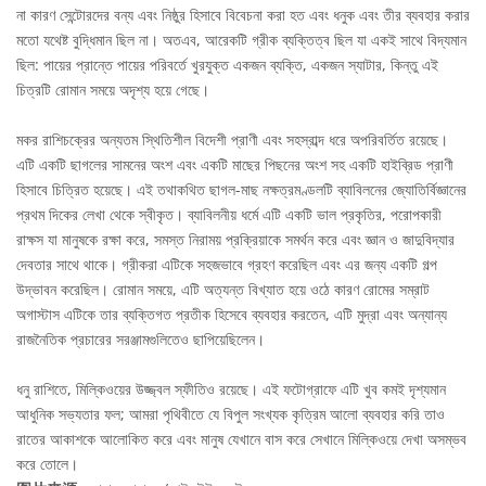
না কারণ সেন্টোরদের বন্য এবং নিষ্ঠুর হিসাবে বিবেচনা করা হত এবং ধনুক এবং তীর ব্যবহার করার
মতো যথেষ্ট বুদ্ধিমান ছিল না। অতএব, আরেকটি গ্রীক ব্যক্তিত্ব ছিল যা একই সাথে বিদ্যমান
ছিল: পায়ের প্রান্তে পায়ের পরিবর্তে খুরযুক্ত একজন ব্যক্তি, একজন স্যাটার, কিন্তু এই
চিত্রটি রোমান সময়ে অদৃশ্য হয়ে গেছে।
মকর রাশিচক্রের অন্যতম স্থিতিশীল বিদেশী প্রাণী এবং সহস্রাব্দ ধরে অপরিবর্তিত রয়েছে।
এটি একটি ছাগলের সামনের অংশ এবং একটি মাছের পিছনের অংশ সহ একটি হাইব্রিড প্রাণী
হিসাবে চিত্রিত হয়েছে। এই তথাকথিত ছাগল-মাছ নক্ষত্রমণ্ডলটি ব্যাবিলনের জ্যোতির্বিজ্ঞানের
প্রথম দিকের লেখা থেকে স্বীকৃত। ব্যাবিলনীয় ধর্মে এটি একটি ভাল প্রকৃতির, পরোপকারী
রাক্ষস যা মানুষকে রক্ষা করে, সমস্ত নিরাময় প্রক্রিয়াকে সমর্থন করে এবং জ্ঞান ও জাদুবিদ্যার
দেবতার সাথে থাকে। গ্রীকরা এটিকে সহজভাবে গ্রহণ করেছিল এবং এর জন্য একটি গল্প
উদ্ভাবন করেছিল। রোমান সময়ে, এটি অত্যন্ত বিখ্যাত হয়ে ওঠে কারণ রোমের সম্রাট
অগাস্টাস এটিকে তার ব্যক্তিগত প্রতীক হিসেবে ব্যবহার করতেন, এটি মুদ্রা এবং অন্যান্য
রাজনৈতিক প্রচারের সরঞ্জামগুলিতেও ছাপিয়েছিলেন।
ধনু রাশিতে, মিল্কিওয়ের উজ্জ্বল স্ফীতিও রয়েছে। এই ফটোগ্রাফে এটি খুব কমই দৃশ্যমান
আধুনিক সভ্যতার ফল; আমরা পৃথিবীতে যে বিপুল সংখ্যক কৃত্রিম আলো ব্যবহার করি তাও
রাতের আকাশকে আলোকিত করে এবং মানুষ যেখানে বাস করে সেখানে মিল্কিওয়ে দেখা অসম্ভব
করে তোলে।