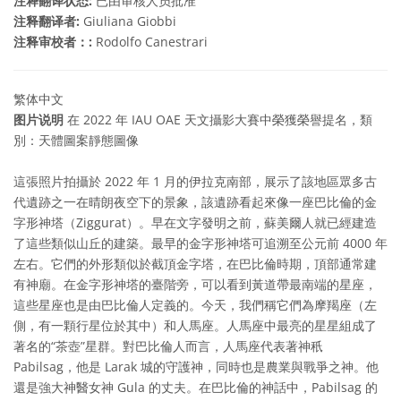
注释翻译状态:
已由审核人员批准
注释翻译者:
Giuliana Giobbi
注释审校者：:
Rodolfo Canestrari
繁体中文
图片说明
在 2022 年 IAU OAE 天文攝影大賽中榮獲榮譽提名，類
別：天體圖案靜態圖像
這張照片拍攝於 2022 年 1 月的伊拉克南部，展示了該地區眾多古
代遺跡之一在晴朗夜空下的景象，該遺跡看起來像一座巴比倫的金
字形神塔（Ziggurat）。早在文字發明之前，蘇美爾人就已經建造
了這些類似山丘的建築。最早的金字形神塔可追溯至公元前 4000 年
左右。它們的外形類似於截頂金字塔，在巴比倫時期，頂部通常建
有神廟。在金字形神塔的臺階旁，可以看到黃道帶最南端的星座，
這些星座也是由巴比倫人定義的。今天，我們稱它們為摩羯座（左
側，有一顆行星位於其中）和人馬座。人馬座中最亮的星星組成了
著名的“茶壺”星群。對巴比倫人而言，人馬座代表著神秖
Pabilsag，他是 Larak 城的守護神，同時也是農業與戰爭之神。他
還是強大神醫女神 Gula 的丈夫。在巴比倫的神話中，Pabilsag 的