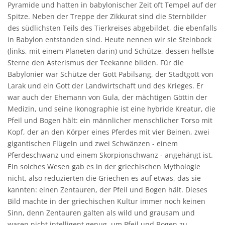
Pyramide und hatten in babylonischer Zeit oft Tempel auf der
Spitze. Neben der Treppe der Zikkurat sind die Sternbilder
des südlichsten Teils des Tierkreises abgebildet, die ebenfalls
in Babylon entstanden sind. Heute nennen wir sie Steinbock
(links, mit einem Planeten darin) und Schütze, dessen hellste
Sterne den Asterismus der Teekanne bilden. Für die
Babylonier war Schütze der Gott Pabilsang, der Stadtgott von
Larak und ein Gott der Landwirtschaft und des Krieges. Er
war auch der Ehemann von Gula, der mächtigen Göttin der
Medizin, und seine Ikonographie ist eine hybride Kreatur, die
Pfeil und Bogen hält: ein männlicher menschlicher Torso mit
Kopf, der an den Körper eines Pferdes mit vier Beinen, zwei
gigantischen Flügeln und zwei Schwänzen - einem
Pferdeschwanz und einem Skorpionschwanz - angehängt ist.
Ein solches Wesen gab es in der griechischen Mythologie
nicht, also reduzierten die Griechen es auf etwas, das sie
kannten: einen Zentauren, der Pfeil und Bogen hält. Dieses
Bild machte in der griechischen Kultur immer noch keinen
Sinn, denn Zentauren galten als wild und grausam und
waren nicht intelligent genug, um Pfeil und Bogen zu