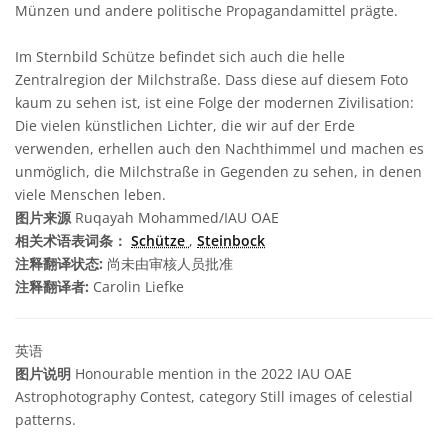
Münzen und andere politische Propagandamittel prägte.
Im Sternbild Schütze befindet sich auch die helle
Zentralregion der Milchstraße. Dass diese auf diesem Foto
kaum zu sehen ist, ist eine Folge der modernen Zivilisation:
Die vielen künstlichen Lichter, die wir auf der Erde
verwenden, erhellen auch den Nachthimmel und machen es
unmöglich, die Milchstraße in Gegenden zu sehen, in denen
viele Menschen leben.
图片来源
Ruqayah Mohammed/IAU OAE
相关术语表词条：
Schütze
,
Steinbock
注释翻译状态:
尚未由审核人员批准
注释翻译者:
Carolin Liefke
英语
图片说明
Honourable mention in the 2022 IAU OAE
Astrophotography Contest, category Still images of celestial
patterns.