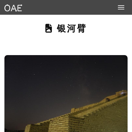
Toggle n
THIS PAGE DE
银河臂