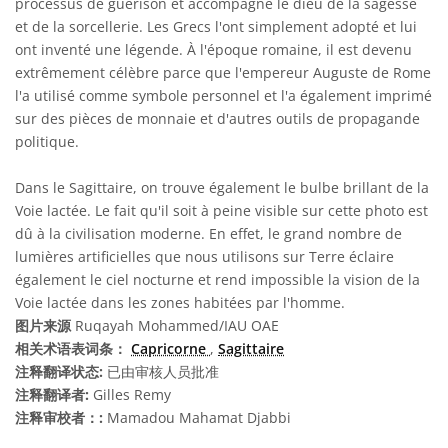
processus de guérison et accompagne le dieu de la sagesse
et de la sorcellerie. Les Grecs l'ont simplement adopté et lui
ont inventé une légende. À l'époque romaine, il est devenu
extrêmement célèbre parce que l'empereur Auguste de Rome
l'a utilisé comme symbole personnel et l'a également imprimé
sur des pièces de monnaie et d'autres outils de propagande
politique.
Dans le Sagittaire, on trouve également le bulbe brillant de la
Voie lactée. Le fait qu'il soit à peine visible sur cette photo est
dû à la civilisation moderne. En effet, le grand nombre de
lumières artificielles que nous utilisons sur Terre éclaire
également le ciel nocturne et rend impossible la vision de la
Voie lactée dans les zones habitées par l'homme.
图片来源
Ruqayah Mohammed/IAU OAE
相关术语表词条：
Capricorne
,
Sagittaire
注释翻译状态:
已由审核人员批准
注释翻译者:
Gilles Remy
注释审校者：:
Mamadou Mahamat Djabbi