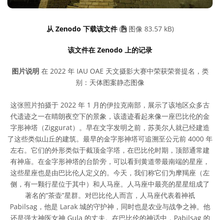
从 Zenodo 下载该文件
(
图像 83.57 kB)
该文件在 Zenodo 上的记录
图片说明
在 2022 年 IAU OAE 天文摄影大赛中荣获荣誉提名，类
别：天体图案静态图像
这张照片拍摄于 2022 年 1 月的伊拉克南部，展示了该地区众多古
代遗迹之一在晴朗夜空下的景象，该遗迹看起来像一座巴比伦的金
字形神塔（Ziggurat）。早在文字发明之前，苏美尔人就已经建造
了这些类似山丘的建筑。最早的金字形神塔可追溯至公元前 4000 年
左右。它们的外形类似于截顶金字塔，在巴比伦时期，顶部通常建
有神庙。在金字形神塔的台阶旁，可以看到黄道带最南端的星座，
这些星座也是由巴比伦人定义的。今天，我们称它们为摩羯座（左
侧，有一颗行星位于其中）和人马座。人马座中最亮的星星组成了
著名的“茶壶”星群。对巴比伦人而言，人马座代表着神祇
Pabilsag，他是 Larak 城的守护神，同时也是农业与战争之神。他
还是强大神医女神 Gula 的丈夫。在巴比伦的神话中，Pabilsag 的