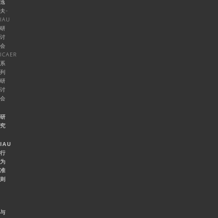
逸
夫-
IAU
研
讨
会
ICAER
系
列
研
讨
会
研
究
IAU
行
为
准
则
与