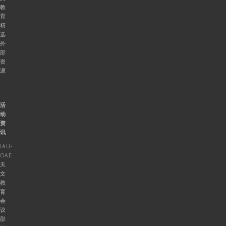
教
育
精
选
外
部
资
源
活
动
资
讯
IAU-
OAE
天
文
教
育
会
议
邵