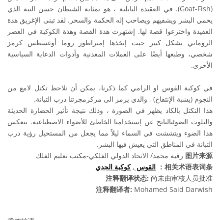
(Goat-Fish). في العقيدة البابلية ، هو بمثابة الشيطان حسن النية الذي
يحمي البشر ويشفيهم ويصاحب إله الحكمة والسحر. لقد تبنى الإغريق هذة
العقيدة واخترعوا قصة لها. إشتهرت هذة القصة وهذة الكوكبة في العصر
الروماني بشكل كبير حيث إتخذها إمبراطور روما أوغسطس كرمز
شخصي، وطبعها أيضًا على العملات المعدنية وأدوات الدعاية السياسية
الأخرى.
في كوكبة القوس او الرامي كما ذكرنا، يمكن أن نلاحظ تكتل لامع من
النجوم (يشبة الإنتفاخ) , والذي يرمز الى مركزمجرتنا درب التبانة.
هذا التكتل بالكاد يظهر في الصورة ، وذلك نتيجة تأثير الحضارة الحديثة
والتلوث الضوئيالناتج عن إستخدامنا الخاطئ للأضواء الاصطناعية. ينعكس
هذا الضوء ويتششت في السماء ليلاً مما يجعل من المستحيل رؤية درب
التبانة في المناطق التي يعيش فيها البشر.
رقيه محمد/ الاتحاد الدولي الفلكي-مكتب تعليم الفلك
图片来源
كوكبة الجدي
,
القوس
相关术语表词条：
注释翻译状态:
尚未由审核人员批准
注释翻译者:
Mohamed Said Darwish