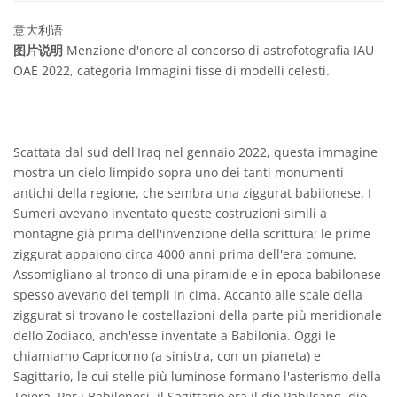
意大利语
图片说明
Menzione d'onore al concorso di astrofotografia IAU
OAE 2022, categoria Immagini fisse di modelli celesti.
Scattata dal sud dell'Iraq nel gennaio 2022, questa immagine
mostra un cielo limpido sopra uno dei tanti monumenti
antichi della regione, che sembra una ziggurat babilonese. I
Sumeri avevano inventato queste costruzioni simili a
montagne già prima dell'invenzione della scrittura; le prime
ziggurat appaiono circa 4000 anni prima dell'era comune.
Assomigliano al tronco di una piramide e in epoca babilonese
spesso avevano dei templi in cima. Accanto alle scale della
ziggurat si trovano le costellazioni della parte più meridionale
dello Zodiaco, anch'esse inventate a Babilonia. Oggi le
chiamiamo Capricorno (a sinistra, con un pianeta) e
Sagittario, le cui stelle più luminose formano l'asterismo della
Teiera. Per i Babilonesi, il Sagittario era il dio Pabilsang, dio