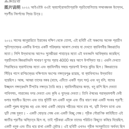
孟加拉语
图片说明
২০২২ আইএইউ ওএই অ্যাস্ট্রোফটোগ্রাফি প্রতিযোগিতায় সম্মানজনক উল্লেখ,
স্বর্গীয় নিদর্শনের স্থির চিত্র।
২০২২ সালের জানুয়ারিতে ইরাকের দক্ষিণ থেকে তোলা, এই ছবিটি এই অঞ্চলের অনেক প্রাচীন
স্মৃতিস্তম্ভের একটির উপরে একটি পরিষ্কার আকাশ দেখায় যা দেখতে ব্যাবিলনীয় জিগুরাটের
মতো। লিপি উদ্ভাবনের আগেও সুমেরীয়রা পাহাড়ের মতো এই ভবনগুলি আবিষ্কার করেছিল;
প্রাচীনতম জিগুরাটগুলি সাধারণ যুগের প্রায় 4000 বছর আগে উপস্থিত হয়। এগুলি দেখতে
পিরামিডের ফ্রাস্টামের মতো এবং ব্যাবিলনীয় সময়ে প্রায়শই উপরে মন্দির ছিল। জিগুরাতের
সিঁড়ির পাশে রাশিচক্রের দক্ষিণতম অংশের নক্ষত্রপুঞ্জ রয়েছে, যা ব্যাবিলনেও উদ্ভাবিত
হয়েছিল। আজ, আমরা তাদের মকর (বামে, এটিতে একটি গ্রহ সহ) এবং ধনু বলি, যাদের
উজ্জ্বল নক্ষত্রগুলি টিপটের নক্ষত্র তৈরি করে। ব্যাবিলনীয়দের জন্য, ধনু রাশি ছিল দেবতা
পাবিলসাং, লারাকের নগর দেবতা এবং কৃষি ও যুদ্ধের দেবতা। তিনি ঔষধের পরাক্রমশালী দেবী
গুলার স্বামীও ছিলেন এবং তার মূর্তিটি হল একটি ধনুক এবং তীর ধারণ করা একটি সংকর প্রাণী:
একটি পুরুষ মানুষের ধড় এবং মাথা একটি ঘোড়ার শরীরের সাথে চার পা, দুটি বিশাল ডানা এবং
দুটি লেজ যুক্ত। - একটি ঘোড়ার লেজ এবং একটি বিচ্ছু লেজ। গ্রীক পৌরাণিক কাহিনীতে এই
জাতীয় প্রাণীর অস্তিত্ব ছিল না, তাই গ্রীকরা এটিকে তাদের পরিচিত কিছুতে কমিয়ে দিয়েছিল,
একটি ধনুক এবং তীর ধরে রাখা একটি সেন্টার। এই ছবিটি এখনও গ্রীক সংস্কৃতিতে অর্থবহ ছিল