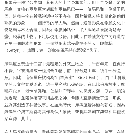
形象是一種混合生物，具有人的上半身和頭部，但下半身是四足的
馬身，並擁有兩隻巨大翅膀和兩條尾巴——一條馬尾和一條蠍子尾
巴。這種生物在希臘神話中並不存在，因此希臘人將其簡化為他們
熟悉的形象——一個持弓的半人馬。然而，這個形象在希臘文化中
仍然顯得不太合理，因為在希臘神話中，半人馬通常被認為是野
蠻、殘暴的生物，不足以使用弓箭。因此，在希臘文化中同時還存
在另一個版本的形象：一個雙腿末端長著蹄子的人，即薩梯
（Satyr）。然而，這一形象在羅馬時代逐漸消失了。
摩羯座是黃道十二宮中最穩定的外來生物之一，千百年來一直保持
不變。它被描繪成一種混合生物，前半部分是山羊，後半部分是
魚。因此，這個星座被稱為“山羊魚座”（Goat-Fish）。自巴比倫最
早的天文學文獻以來，這一星座就已被確認。在巴比倫宗教中，摩
羯座代表一種性情溫和、仁慈的守護神，它保護人類，促進一切治
愈過程，並陪伴著智慧與巫術之神。希臘人直接接受了這一形象，
並為其創造了神話故事。在羅馬時代，摩羯座變得極為著名，因為
羅馬皇帝奧古斯都將其作為個人象徵，並將其鑄刻在錢幣和其他政
治宣傳工具上。
在人馬座的範圍內，還能看到銀河系明亮的中央凸起。然而，在這