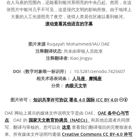
在人马座的范围内，还能看到银河系明亮的中央凸起。然而，在这
张照片中银河几乎不可见，这是现代文明的影响所致。由于地球上
大量的人工光源照亮了夜空，使得人类居住区难以看到银河。
滚动查看其他语言的字幕
图片来源
Ruqayah Mohammed/IAU OAE
注释翻译状态:
尚未由审核人员批准
注释翻译者:
Xiao Jingyu
DOI（数字对象唯一标识符）：
10.5281/zenodo.7425607
相关术语表词条：
人马座
,
摩羯座
分类：
肉眼天文学
知识共
图片许可：
知识共享许可协议 署名 4.0 国际 (CC BY 4.0)
OAE 网站上展示的媒体文件说明文字是由 OAE、
OAE 各中心与节
点
、OAE 的
国家天文教育协调员（NAECs）
和其他志愿者共同撰
写、翻译与审核的。您可以在
这里
查看我们翻译项目的完整致谢名
单。所有媒体文件说明均遵循
Creative Commons CC BY-4.0 许可