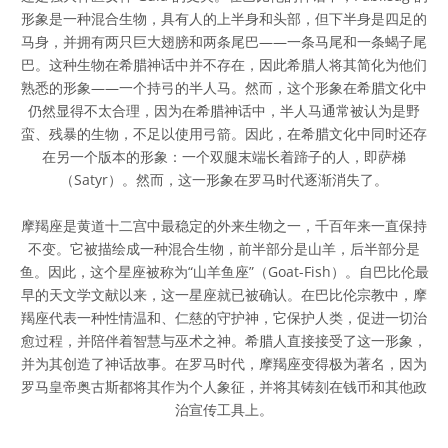
形象是一种混合生物，具有人的上半身和头部，但下半身是四足的
马身，并拥有两只巨大翅膀和两条尾巴——一条马尾和一条蝎子尾
巴。这种生物在希腊神话中并不存在，因此希腊人将其简化为他们
熟悉的形象——一个持弓的半人马。然而，这个形象在希腊文化中
仍然显得不太合理，因为在希腊神话中，半人马通常被认为是野
蛮、残暴的生物，不足以使用弓箭。因此，在希腊文化中同时还存
在另一个版本的形象：一个双腿末端长着蹄子的人，即萨梯
（Satyr）。然而，这一形象在罗马时代逐渐消失了。
摩羯座是黄道十二宫中最稳定的外来生物之一，千百年来一直保持
不变。它被描绘成一种混合生物，前半部分是山羊，后半部分是
鱼。因此，这个星座被称为“山羊鱼座”（Goat-Fish）。自巴比伦最
早的天文学文献以来，这一星座就已被确认。在巴比伦宗教中，摩
羯座代表一种性情温和、仁慈的守护神，它保护人类，促进一切治
愈过程，并陪伴着智慧与巫术之神。希腊人直接接受了这一形象，
并为其创造了神话故事。在罗马时代，摩羯座变得极为著名，因为
罗马皇帝奥古斯都将其作为个人象征，并将其铸刻在钱币和其他政
治宣传工具上。