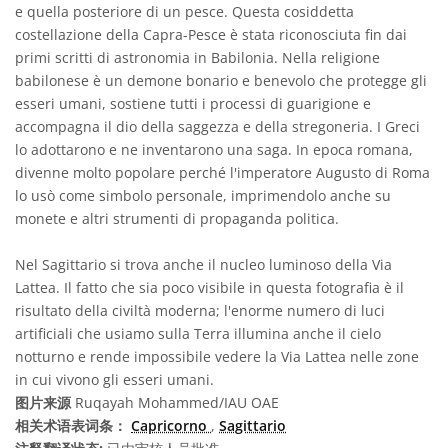
e quella posteriore di un pesce. Questa cosiddetta
costellazione della Capra-Pesce è stata riconosciuta fin dai
primi scritti di astronomia in Babilonia. Nella religione
babilonese è un demone bonario e benevolo che protegge gli
esseri umani, sostiene tutti i processi di guarigione e
accompagna il dio della saggezza e della stregoneria. I Greci
lo adottarono e ne inventarono una saga. In epoca romana,
divenne molto popolare perché l'imperatore Augusto di Roma
lo usò come simbolo personale, imprimendolo anche su
monete e altri strumenti di propaganda politica.
Nel Sagittario si trova anche il nucleo luminoso della Via
Lattea. Il fatto che sia poco visibile in questa fotografia è il
risultato della civiltà moderna; l'enorme numero di luci
artificiali che usiamo sulla Terra illumina anche il cielo
notturno e rende impossibile vedere la Via Lattea nelle zone
in cui vivono gli esseri umani.
图片来源
Ruqayah Mohammed/IAU OAE
相关术语表词条：
Capricorno
,
Sagittario