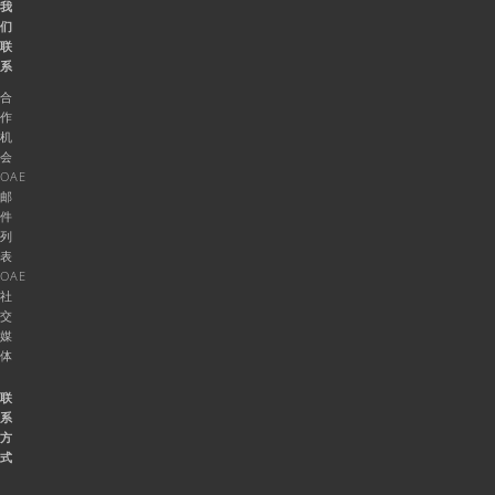
我
们
联
系
合
作
机
会
OAE
邮
件
列
表
OAE
社
交
媒
体
联
系
方
式