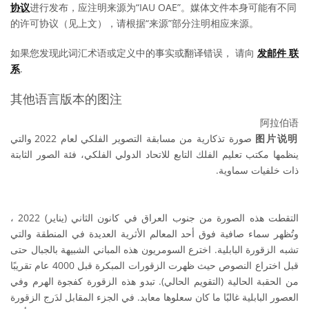
协议
进行发布，应注明来源为“IAU OAE”。媒体文件本身可能有不同
的许可协议（见上文），请根据“来源”部分注明相应来源。
如果您发现此词汇术语或定义中的事实或翻译错误， 请向
发邮件 联
系
.
其他语言版本的图注
阿拉伯语
صورة تذكارية من مسابقة التصوير الفلكي لعام 2022 والتي
图片说明
ينظمها مكتب تعليم الفلك التابع للاتحاد الدولي الفلكي، فئة الصور الثابتة
ذات خلفيات سماوية.
التقطت هذه الصورة من جنوب العراق في كانون الثاني (يناير) 2022 ،
وتُظهر سماء صافية فوق أحد المعالم الأثرية العديدة في المنطقة والتي
تشبه الزقورة البابلية. اخترع السومريون هذه المباني الشبيهة بالجبال حتى
قبل اختراع النصوص حيث ظهرت الزقورات المبكرة قبل 4000 عام تقريبًا
من الحقبة الحالية (التقويم الحالي). تبدو هذه الزقورة كفجوة الهرم وفي
العصور البابلية غالبًا ما كان سعلوها معابد. في الجزء المقابل لدَرج الزقورة