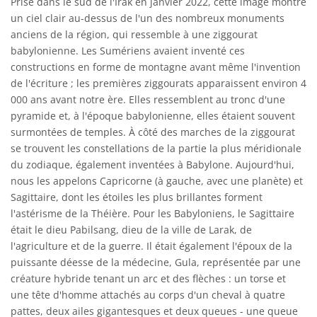
Prise dans le sud de l'Irak en janvier 2022, cette image montre
un ciel clair au-dessus de l'un des nombreux monuments
anciens de la région, qui ressemble à une ziggourat
babylonienne. Les Sumériens avaient inventé ces
constructions en forme de montagne avant même l'invention
de l'écriture ; les premières ziggourats apparaissent environ 4
000 ans avant notre ère. Elles ressemblent au tronc d'une
pyramide et, à l'époque babylonienne, elles étaient souvent
surmontées de temples. À côté des marches de la ziggourat
se trouvent les constellations de la partie la plus méridionale
du zodiaque, également inventées à Babylone. Aujourd'hui,
nous les appelons Capricorne (à gauche, avec une planète) et
Sagittaire, dont les étoiles les plus brillantes forment
l'astérisme de la Théière. Pour les Babyloniens, le Sagittaire
était le dieu Pabilsang, dieu de la ville de Larak, de
l'agriculture et de la guerre. Il était également l'époux de la
puissante déesse de la médecine, Gula, représentée par une
créature hybride tenant un arc et des flèches : un torse et
une tête d'homme attachés au corps d'un cheval à quatre
pattes, deux ailes gigantesques et deux queues - une queue