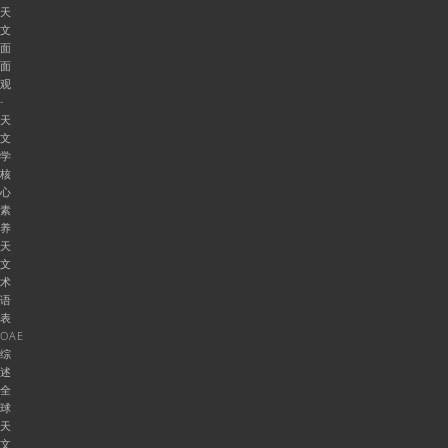
天
文
面
面
观
-
天
文
学
核
心
素
养
天
文
术
语
表
OAE
综
述
全
球
天
文