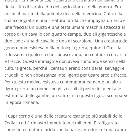
della città di Larak e dio dell'agricoltura e della guerra. Era
anche il marito della potente dea della medicina, Gula, e la
sua iconografia è una creatura ibrida che impugna un arco e
una freccia: un busto e una testa umani maschili attaccati al
corpo di un cavallo con quattro zampe, due ali gigantesche e
due code - una di cavallo e una di scorpione. Una creatura del
genere non esisteva nella mitologia greca, quindi i Greci la
ridussero a qualcosa che conoscevano, un centauro con arco
e frecce. Questa immagine non aveva comunque senso nella
cultura greca, perché i centauri erano considerati selvaggi e
crudeli, e non abbastanza intelligenti per usare arco e frecce.
Per questo motivo, esisteva contemporaneamente un'altra
figura greca: un uomo con gli zoccoli al posto dei piedi alle
estremità delle gambe, un satiro, ma questa figura scomparve
in epoca romana.
Il Capricorno è una delle creature estranee più stabili dello
Zodiaco ed è rimasto immutato nei millenni. È raffigurato
come una creatura ibrida con la parte anteriore di una capra