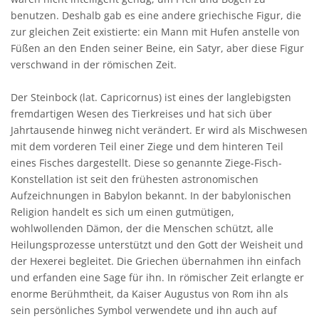
benutzen. Deshalb gab es eine andere griechische Figur, die
zur gleichen Zeit existierte: ein Mann mit Hufen anstelle von
Füßen an den Enden seiner Beine, ein Satyr, aber diese Figur
verschwand in der römischen Zeit.
Der Steinbock (lat. Capricornus) ist eines der langlebigsten
fremdartigen Wesen des Tierkreises und hat sich über
Jahrtausende hinweg nicht verändert. Er wird als Mischwesen
mit dem vorderen Teil einer Ziege und dem hinteren Teil
eines Fisches dargestellt. Diese so genannte Ziege-Fisch-
Konstellation ist seit den frühesten astronomischen
Aufzeichnungen in Babylon bekannt. In der babylonischen
Religion handelt es sich um einen gutmütigen,
wohlwollenden Dämon, der die Menschen schützt, alle
Heilungsprozesse unterstützt und den Gott der Weisheit und
der Hexerei begleitet. Die Griechen übernahmen ihn einfach
und erfanden eine Sage für ihn. In römischer Zeit erlangte er
enorme Berühmtheit, da Kaiser Augustus von Rom ihn als
sein persönliches Symbol verwendete und ihn auch auf