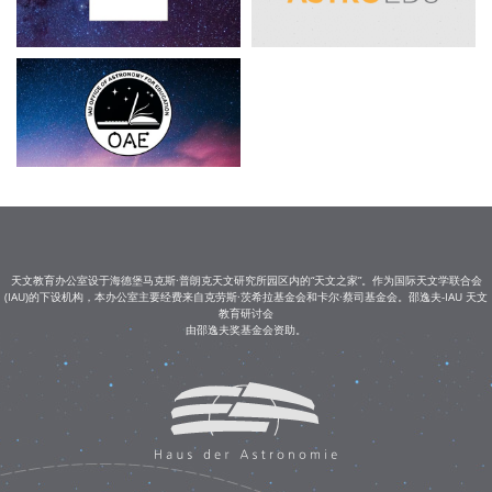
天文教育办公室设于海德堡马克斯·普朗克天文研究所园区内的“天文之家”。作为国际天文学联合会
(IAU)的下设机构，本办公室主要经费来自克劳斯·茨希拉基金会和卡尔·蔡司基金会。邵逸夫-IAU 天文
教育研讨会
由邵逸夫奖基金会资助。