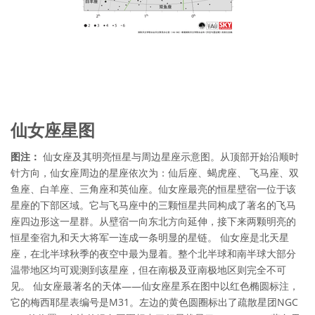
仙女座星图
图注：
仙女座及其明亮恒星与周边星座示意图。从顶部开始沿顺时
针方向，仙女座周边的星座依次为：仙后座、蝎虎座、 飞马座、双
鱼座、白羊座、三角座和英仙座。仙女座最亮的恒星壁宿一位于该
星座的下部区域。它与飞马座中的三颗恒星共同构成了著名的飞马
座四边形这一星群。从壁宿一向东北方向延伸，接下来两颗明亮的
恒星奎宿九和天大将军一连成一条明显的星链。 仙女座是北天星
座，在北半球秋季的夜空中最为显着。整个北半球和南半球大部分
温带地区均可观测到该星座，但在南极及亚南极地区则完全不可
见。 仙女座最著名的天体——仙女座星系在图中以红色椭圆标注，
它的梅西耶星表编号是M31。左边的黄色圆圈标出了疏散星团NGC