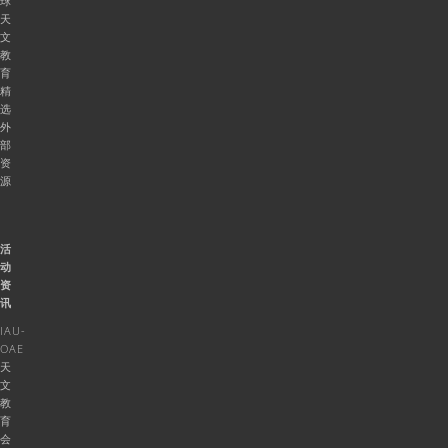
球
天
文
教
育
精
选
外
部
资
源
活
动
资
讯
IAU-
OAE
天
文
教
育
会