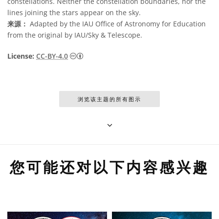
constellations. Neither the constellation boundaries, nor the
lines joining the stars appear on the sky.
来源：
Adapted by the IAU Office of Astronomy for Education
from the original by IAU/Sky & Telescope.
知识共享许可协议 署名 4.0 国际 (CC BY 4.0
License:
CC-BY-4.0
浏览该主题的所有图示
您可能还对以下内容感兴趣