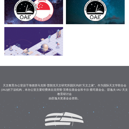
天文教育办公室设于海德堡马克斯·普朗克天文研究所园区内的“天文之家”。作为国际天文学联合会
(IAU)的下设机构，本办公室主要经费来自克劳斯·茨希拉基金会和卡尔·蔡司基金会。邵逸夫-IAU 天文
教育研讨会
由邵逸夫奖基金会资助。