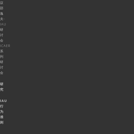
议
邵
逸
夫-
IAU
研
讨
会
ICAER
系
列
研
讨
会
研
究
IAU
行
为
准
则