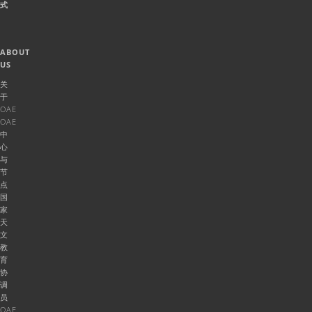
式
ABOUT
US
关
于
OAE
OAE
中
心
与
节
点
国
家
天
文
教
育
协
调
员
OAE