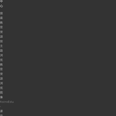
中
心
搜
索
教
育
资
源
按
主
题
浏
览
教
育
资
源
浏
览
图
像
AstroEdu
-
课
堂