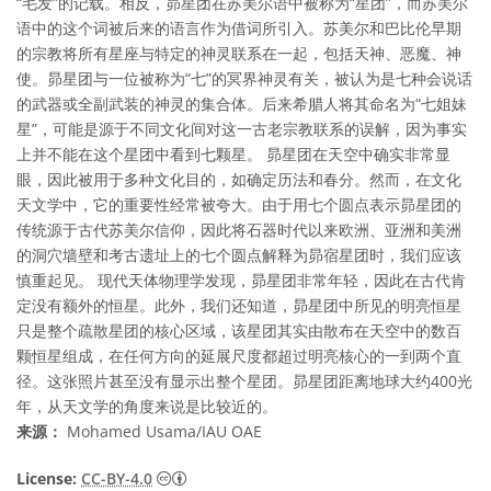
“毛发”的记载。相反，昴星团在苏美尔语中被称为“星团”，而苏美尔
语中的这个词被后来的语言作为借词所引入。苏美尔和巴比伦早期
的宗教将所有星座与特定的神灵联系在一起，包括天神、恶魔、神
使。昴星团与一位被称为“七”的冥界神灵有关，被认为是七种会说话
的武器或全副武装的神灵的集合体。后来希腊人将其命名为“七姐妹
星”，可能是源于不同文化间对这一古老宗教联系的误解，因为事实
上并不能在这个星团中看到七颗星。 昴星团在天空中确实非常显
眼，因此被用于多种文化目的，如确定历法和春分。然而，在文化
天文学中，它的重要性经常被夸大。由于用七个圆点表示昴星团的
传统源于古代苏美尔信仰，因此将石器时代以来欧洲、亚洲和美洲
的洞穴墙壁和考古遗址上的七个圆点解释为昴宿星团时，我们应该
慎重起见。 现代天体物理学发现，昴星团非常年轻，因此在古代肯
定没有额外的恒星。此外，我们还知道，昴星团中所见的明亮恒星
只是整个疏散星团的核心区域，该星团其实由散布在天空中的数百
颗恒星组成，在任何方向的延展尺度都超过明亮核心的一到两个直
径。这张照片甚至没有显示出整个星团。昴星团距离地球大约400光
年，从天文学的角度来说是比较近的。
来源：
Mohamed Usama/IAU OAE
知识共享许可协议 署名 4.0 国际 (CC BY 4.0
License:
CC-BY-4.0