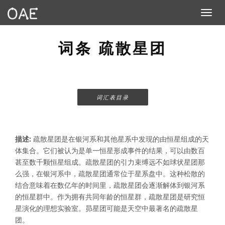
Toggle n
词条 疏散星团
词汇表目录
描述:
疏散星团是在银河系和其他星系中发现的由恒星组成的天
体集合。它们被认为是单一恒星形成事件的结果，可以由数百
甚至数千颗恒星组成。疏散星团的引力束缚远不如球状星团那
么强，在银河系中，疏散星团通常位于星系盘中。这种松散的
结合意味着在数亿年的时间里，疏散星团会逐渐解体到银河系
的恒星群中。作为拥有共同年龄的恒星群，疏散星团是研究恒
星演化的理想实验室。昴星团可能是天空中最著名的疏散星
团。