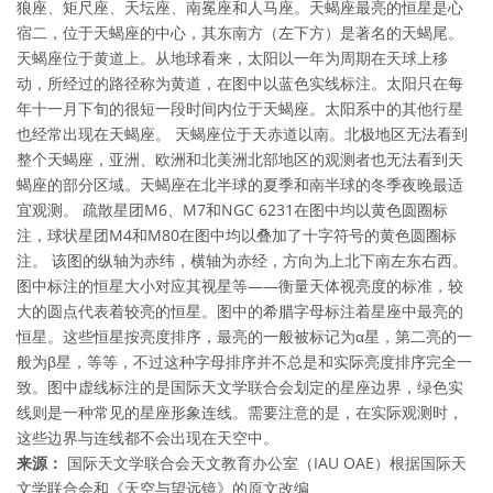
狼座、矩尺座、天坛座、南冕座和人马座。天蝎座最亮的恒星是心
宿二，位于天蝎座的中心，其东南方（左下方）是著名的天蝎尾。
天蝎座位于黄道上。从地球看来，太阳以一年为周期在天球上移
动，所经过的路径称为黄道，在图中以蓝色实线标注。太阳只在每
年十一月下旬的很短一段时间内位于天蝎座。太阳系中的其他行星
也经常出现在天蝎座。 天蝎座位于天赤道以南。北极地区无法看到
整个天蝎座，亚洲、欧洲和北美洲北部地区的观测者也无法看到天
蝎座的部分区域。天蝎座在北半球的夏季和南半球的冬季夜晚最适
宜观测。 疏散星团M6、M7和NGC 6231在图中均以黄色圆圈标
注，球状星团M4和M80在图中均以叠加了十字符号的黄色圆圈标
注。 该图的纵轴为赤纬，横轴为赤经，方向为上北下南左东右西。
图中标注的恒星大小对应其视星等——衡量天体视亮度的标准，较
大的圆点代表着较亮的恒星。图中的希腊字母标注着星座中最亮的
恒星。这些恒星按亮度排序，最亮的一般被标记为α星，第二亮的一
般为β星，等等，不过这种字母排序并不总是和实际亮度排序完全一
致。图中虚线标注的是国际天文学联合会划定的星座边界，绿色实
线则是一种常见的星座形象连线。需要注意的是，在实际观测时，
这些边界与连线都不会出现在天空中。
来源：
国际天文学联合会天文教育办公室（IAU OAE）根据国际天
文学联合会和《天空与望远镜》的原文改编