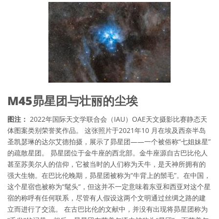
M45昴星团与壮丽的尘埃
图注：
2022年国际天文学联合会（IAU）OAE天文摄影比赛静态天
体图案类别荣誉奖作品。 这张照片于2021年10 月在埃及西奈半岛
圣凯瑟琳的达尔艾德拍摄，展示了昴星团——一个被俗称“七姐妹星”
的疏散星团。 昴星团位于金牛座的西北部。金牛座源自古巴比伦人
甚至苏美尔人的信仰，它被当时的人们称为天牛，是天神所拥有的
强大生物。在巴比伦晚期，昴星团被称为“牛背上的鬃毛”。在中国，
这个星宿也被称为“髦头“，但这并不一定意味着东亚和西亚对这个星
宿的称呼有任何联系，尽管有人假设这两个文明通过丝绸之路的建
立而进行了交流。 在古巴比伦的文献中，并没有出现将昴星团称为