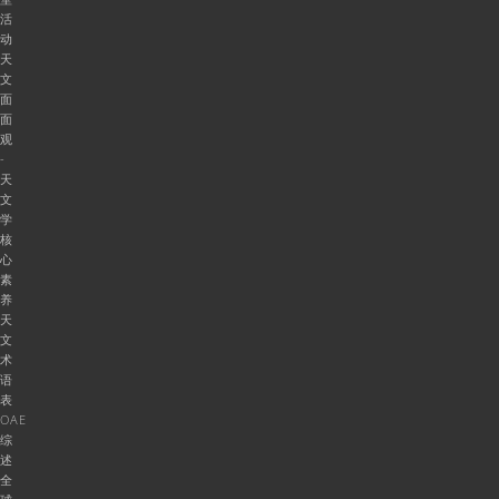
活
动
天
文
面
面
观
-
天
文
学
核
心
素
养
天
文
术
语
表
OAE
综
述
全