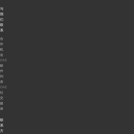
与
我
们
联
系
合
作
机
会
OAE
邮
件
列
表
OAE
社
交
媒
体
联
系
方