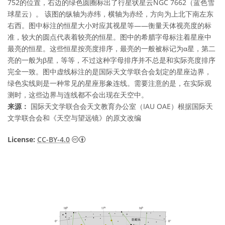
752的位置，右边的绿色圆圈标出了行星状星云NGC 7662（蓝色雪
球星云）。 该图的纵轴为赤纬，横轴为赤经，方向为上北下南左东
右西。图中标注的恒星大小对应其视星等——衡量天体视亮度的标
准，较大的圆点代表着较亮的恒星。图中的希腊字母标注着星座中
最亮的恒星。这些恒星按亮度排序，最亮的一般被标记为α星，第二
亮的一般为β星，等等，不过这种字母排序并不总是和实际亮度排序
完全一致。图中虚线标注的是国际天文学联合会划定的星座边界，
绿色实线则是一种常见的星座形象连线。需要注意的是，在实际观
测时，这些边界与连线都不会出现在天空中。
来源：
国际天文学联合会天文教育办公室（IAU OAE）根据国际天
文学联合会和《天空与望远镜》的原文改编
知识共享许可协议 署名 4.0 国际 (CC BY 4.0
License:
CC-BY-4.0