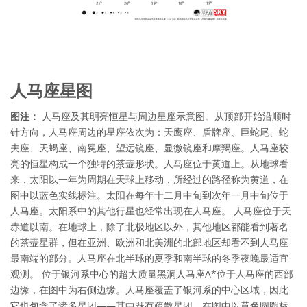
人马座星图
图注：
人马座及其明亮恒星与周边星座示意图。从顶部开始沿顺时
针方向，人马座周边的星座依次为：天鹰座、盾牌座、巨蛇尾、蛇
夫座、天蝎座、南冕座、望远镜座、显微镜座和摩羯座。人马座较
亮的恒星构成一个独特的茶壶形状。人马座位于黄道上。从地球看
来，太阳以一年为周期在天球上移动，所经过的路径称为黄道，在
图中以蓝色实线标注。太阳在每年十二月中旬到次年一月中旬位于
人马座。太阳系中的其他行星也经常出现在人马座。 人马座位于天
赤道以南。在地球上，除了北极地区以外，其他地区都能看到著名
的茶壶星群，但在亚洲、欧洲和北美洲的北部地区却看不到人马座
最南端的部分。人马座在北半球的夏季和南半球的冬季夜晚最适宜
观测。 位于银河系中心的超大质量黑洞人马座A*位于人马座的西部
边缘，在图中为右侧边缘。人马座覆盖了银河系的中心区域，因此
它也包含了诸多星团——其中既有疏散星团，在图中以黄色圆圈标