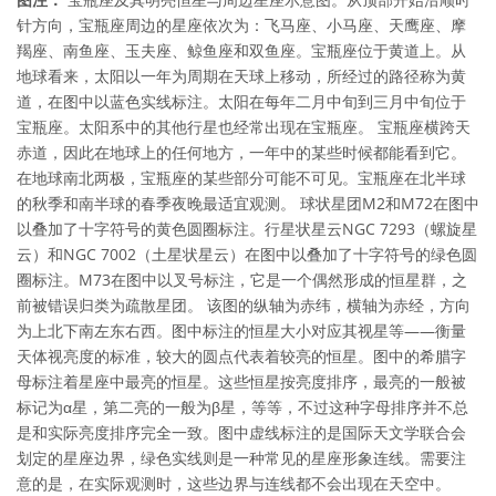
针方向，宝瓶座周边的星座依次为：飞马座、小马座、天鹰座、摩
羯座、南鱼座、玉夫座、鲸鱼座和双鱼座。宝瓶座位于黄道上。从
地球看来，太阳以一年为周期在天球上移动，所经过的路径称为黄
道，在图中以蓝色实线标注。太阳在每年二月中旬到三月中旬位于
宝瓶座。太阳系中的其他行星也经常出现在宝瓶座。 宝瓶座横跨天
赤道，因此在地球上的任何地方，一年中的某些时候都能看到它。
在地球南北两极，宝瓶座的某些部分可能不可见。宝瓶座在北半球
的秋季和南半球的春季夜晚最适宜观测。 球状星团M2和M72在图中
以叠加了十字符号的黄色圆圈标注。行星状星云NGC 7293（螺旋星
云）和NGC 7002（土星状星云）在图中以叠加了十字符号的绿色圆
圈标注。M73在图中以叉号标注，它是一个偶然形成的恒星群，之
前被错误归类为疏散星团。 该图的纵轴为赤纬，横轴为赤经，方向
为上北下南左东右西。图中标注的恒星大小对应其视星等——衡量
天体视亮度的标准，较大的圆点代表着较亮的恒星。图中的希腊字
母标注着星座中最亮的恒星。这些恒星按亮度排序，最亮的一般被
标记为α星，第二亮的一般为β星，等等，不过这种字母排序并不总
是和实际亮度排序完全一致。图中虚线标注的是国际天文学联合会
划定的星座边界，绿色实线则是一种常见的星座形象连线。需要注
意的是，在实际观测时，这些边界与连线都不会出现在天空中。