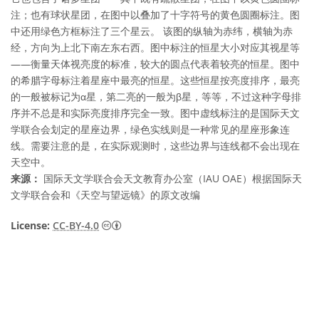
注；也有球状星团，在图中以叠加了十字符号的黄色圆圈标注。图
中还用绿色方框标注了三个星云。 该图的纵轴为赤纬，横轴为赤
经，方向为上北下南左东右西。图中标注的恒星大小对应其视星等
——衡量天体视亮度的标准，较大的圆点代表着较亮的恒星。图中
的希腊字母标注着星座中最亮的恒星。这些恒星按亮度排序，最亮
的一般被标记为α星，第二亮的一般为β星，等等，不过这种字母排
序并不总是和实际亮度排序完全一致。图中虚线标注的是国际天文
学联合会划定的星座边界，绿色实线则是一种常见的星座形象连
线。需要注意的是，在实际观测时，这些边界与连线都不会出现在
天空中。
来源：
国际天文学联合会天文教育办公室（IAU OAE）根据国际天
文学联合会和《天空与望远镜》的原文改编
知识共享许可协议 署名 4.0 国际 (CC BY 4.0
License:
CC-BY-4.0