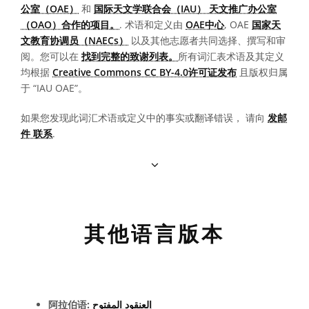
公室（OAE）
和
国际天文学联合会（IAU） 天文推广办公室
（OAO）合作的项目。
. 术语和定义由
OAE中心
, OAE
国家天
文教育协调员（NAECs）
以及其他志愿者共同选择、撰写和审
阅。您可以在
找到完整的致谢列表。
所有词汇表术语及其定义
均根据
Creative Commons CC BY-4.0许可证发布
且版权归属
于 “IAU OAE”。
如果您发现此词汇术语或定义中的事实或翻译错误， 请向
发邮
件 联系
.
其他语言版本
阿拉伯语:
العنقود المفتوح