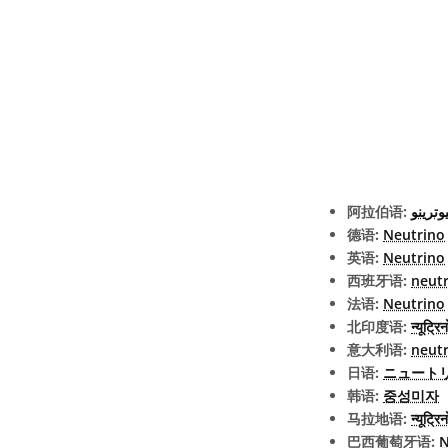
阿拉伯语:
يوترينو
德语:
Neutrino
英语:
Neutrino
西班牙语:
neut
法语:
Neutrino
北印度语:
न्यूट्रिन
意大利语:
neut
日语:
ニュートリ
韩语:
중성미자
马拉地语:
न्यूट्रिन
巴西葡萄牙语:
N