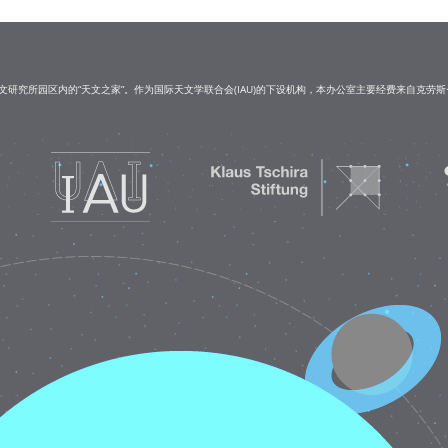
研究所园区内的“天文之家”。作为国际天文学联合会(IAU)的下设机构，本办公室主要经费来自克劳斯·