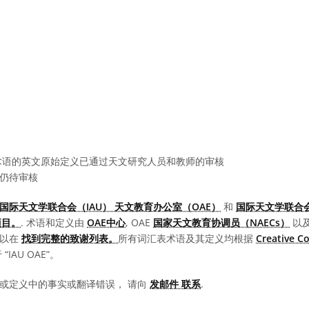
语的英文原始定义已通过天文研究人员和教师的审核
仍待审核
国际天文学联合会（IAU） 天文教育办公室（OAE）
和
国际天文学联合会
项目。
. 术语和定义由
OAE中心
, OAE
国家天文教育协调员（NAECs）
以
可以在
找到完整的致谢列表。
所有词汇表术语及其定义均根据
Creative 
IAU OAE”。
或定义中的事实或翻译错误， 请向
发邮件 联系
.