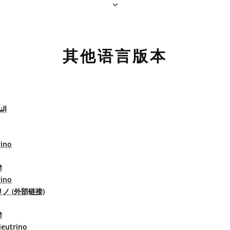
其他语言版本
الن
rino
ो
rino
ノ (外部链接)
ो
eutrino