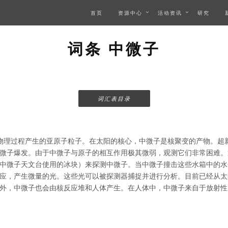
首页
资源中心
活动资讯
研究
词条 中微子
词汇表目录
物理过程产生的亚原子粒子。在太阳的核心，中微子是核聚变的产物。超
微子爆发。由于中微子与原子的相互作用极其微弱，观测它们非常困难。
中微子天文台使用的冰块）来探测中微子。当中微子撞击这些水箱中的水
应，产生微量的光。这些光可以被探测器捕捉并进行分析。目前已经从太
外，中微子也会由核反应堆和人体产生。在人体中，中微子来自于放射性原子