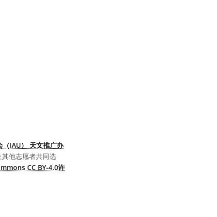
（IAU） 天文推广办
及其他志愿者共同选
Commons CC BY-4.0许