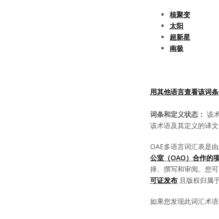
核聚变
太阳
超新星
南极
用其他语言查看该词条
词条和定义状态：
该术
该术语及其定义的译文
OAE多语言词汇表是由
公室（OAO）合作的
择、撰写和审阅。您
可证发布
且版权归属于 “
如果您发现此词汇术语