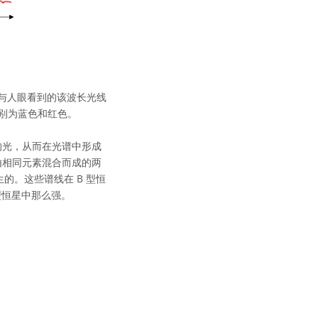
色大致与人眼看到的该波长光线
分别为蓝色和红色。
的光，从而在光谱中形成
由相同元素混合而成的两
的。这些谱线在 B 型恒
型恒星中那么强。