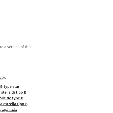
共享许可协议 署名 4.0 国际 (CC BY 4.0) 图标
。
o a version of this
版本
B-type star
stella di tipo B
oile de type B
 estrella tipo B
طيف لنجم  B