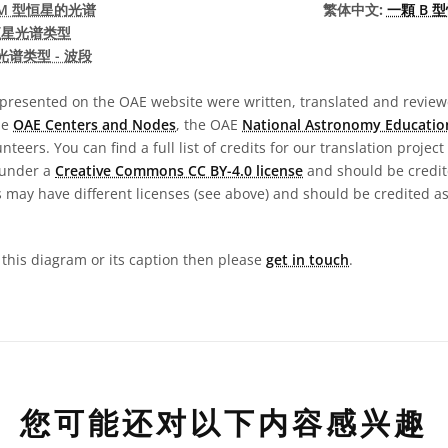
M 型恒星的光谱
繁体中文:
一顆 B 
恒星光谱类型
光谱类型 - 波段
presented on the OAE website were written, translated and reviewe
he
OAE Centers and Nodes
, the OAE
National Astronomy Educatio
teers. You can find a full list of credits for our translation project
 under a
Creative Commons CC BY-4.0 license
and should be credit
 may have different licenses (see above) and should be credited a
n this diagram or its caption then please
get in touch
.
您可能还对以下内容感兴趣