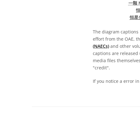
一颗 
恒星
The diagram captions 
effort from the OAE, t
(NAECs)
and other volun
captions are released
media files themselves
"credit".
If you notice a error i