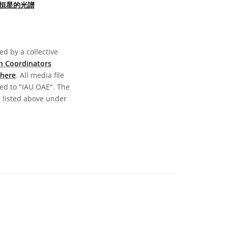
型恒星的光譜
d by a collective
n Coordinators
here
. All media file
ed to "IAU OAE". The
s listed above under