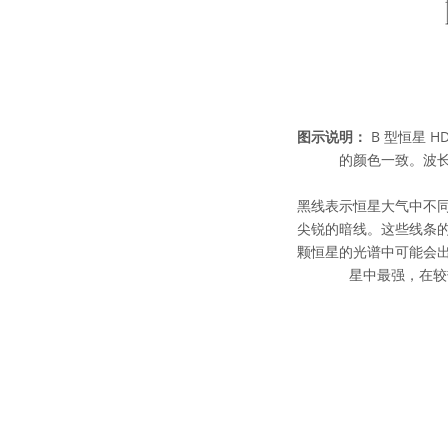
图示说明：
B 型恒星 H
的颜色一致。波长
黑线表示恒星大气中不
尖锐的暗线。这些线条
颗恒星的光谱中可能会出
星中最强，在较