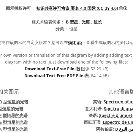
知识
图示授权许可：
知识共享许可协议 署名 4.0 国际 (CC BY 4.0)
相关术语表词条：
B 型星
,
光谱
,
波长
分类：
恒星
想制作该图示的自定义版本？您可以在
Github
上查看生成该图示的源代码
 own version or translation of this diagram by adding adding text t
diagram with no text. Just download one of the following files:
Download Text-Free File
(
图像 52.29 kB)
PDF file
Download Text-Free PDF File
(
64.14 kB)
相关图示
其他语言
O 型恒星的光谱
英语:
Spectrum of a 
 型恒星的光谱
意大利语:
Spettro di una 
 F 型恒星的光谱
法语:
Spectre d'une ét
G 型恒星的光谱
西班牙语:
Espectro de una
K 型恒星的光谱
阿拉伯语:
من النوع