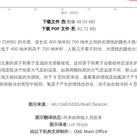
下载文件
(
图像 68.03 kB)
PDF file
下载 PDF 文件
(
82.72 kB)
D 258982 的光谱。波长在 400 纳米到 700 纳米之间的光谱线的颜
低于 400 纳米和高于 700 纳米时，人眼几乎看不到光，光谱线的颜色
同元素的原子和离子造成的光谱吸收线。这些原子和离子会吸收特定波长
的强度取决于恒星大气层的温度。如果两颗恒星的大气层温度不同，那么
现大相径庭的光谱线。对于 B 型恒星来说，最重要的谱线是由氦原子产生
热和较冷的类型中较弱。氢原子产生的谱线也存在，但不如在较冷的 A 
图示来源：
IAU OAE/SDSS/Niall Deacon.
图示翻译状态:
尚未由审核人员批准
图示译者:
Lin Shijie
由以下机构支持制作：
OAE Main Office