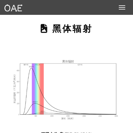
Toggle n
THIS PAGE DES
黑体辐射