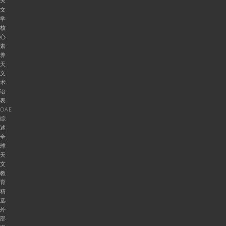
天
文
学
核
心
素
养
天
文
术
语
表
OAE
综
述
全
球
天
文
教
育
精
选
外
部