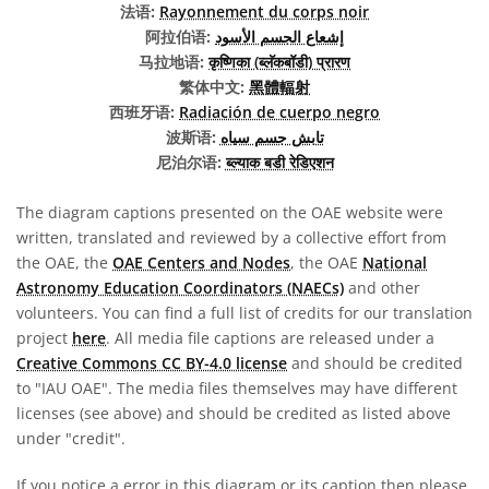
法语:
Rayonnement du corps noir
阿拉伯语:
إشعاع الجسم الأسود
马拉地语:
कृष्णिका (ब्लॅकबॉडी) प्रारण
繁体中文:
黑體輻射
西班牙语:
Radiación de cuerpo negro
波斯语:
تابش جسم سیاه
尼泊尔语:
ब्ल्याक बडी रेडिएशन
The diagram captions presented on the OAE website were
written, translated and reviewed by a collective effort from
the OAE, the
OAE Centers and Nodes
, the OAE
National
Astronomy Education Coordinators (NAECs)
and other
volunteers. You can find a full list of credits for our translation
project
here
. All media file captions are released under a
Creative Commons CC BY-4.0 license
and should be credited
to "IAU OAE". The media files themselves may have different
licenses (see above) and should be credited as listed above
under "credit".
If you notice a error in this diagram or its caption then please