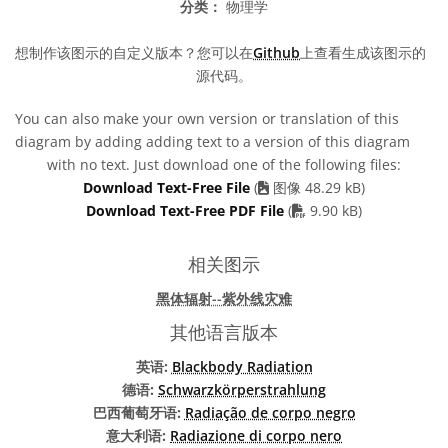
分类：
物理学
想制作该图示的自定义版本？您可以在
Github
上查看生成该图示的
源代码。
You can also make your own version or translation of this
diagram by adding adding text to a version of this diagram
with no text. Just download one of the following files:
Download Text-Free File
(
图像 48.29 kB)
PDF file
Download Text-Free PDF File
(
9.90 kB)
相关图示
黑体辐射--紫外线灾难
其他语言版本
英语:
Blackbody Radiation
德语:
Schwarzkörperstrahlung
巴西葡萄牙语:
Radiação de corpo negro
意大利语:
Radiazione di corpo nero