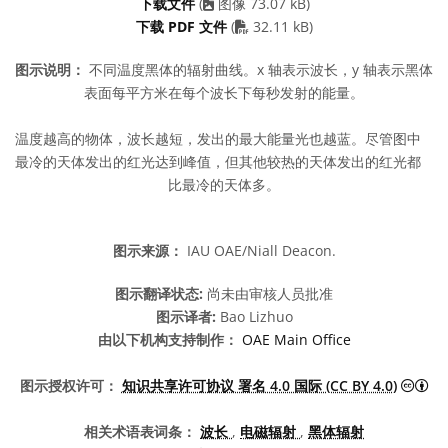
下载文件
(
图像 73.07 kB)
PDF file
下载 PDF 文件
(
32.11 kB)
图示说明：
不同温度黑体的辐射曲线。x 轴表示波长，y 轴表示黑体
表面每平方米在每个波长下每秒发射的能量。
温度越高的物体，波长越短，发出的最大能量光也越蓝。尽管图中
最冷的天体发出的红光达到峰值，但其他较热的天体发出的红光都
比最冷的天体多。
图示来源：
IAU OAE/Niall Deacon.
图示翻译状态:
尚未由审核人员批准
图示译者:
Bao Lizhuo
由以下机构支持制作：
OAE Main Office
知识
图示授权许可：
知识共享许可协议 署名 4.0 国际 (CC BY 4.0)
相关术语表词条：
波长
,
电磁辐射
,
黑体辐射