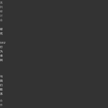
系
列
研
讨
会
研
究
IAU
行
为
准
则
与
我
们
联
系
合
作