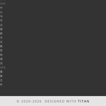
OAE
中
心
与
节
点
国
家
天
文
教
育
协
调
员
OAE
重
要
文
件
© 2020-2026 DESIGNED WITH
TITAN