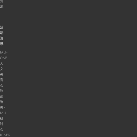
资
源
活
动
资
讯
IAU-
OAE
天
文
教
育
会
议
邵
逸
夫-
IAU
研
讨
会
ICAER