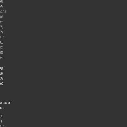
机
会
OAE
邮
件
列
表
OAE
社
交
媒
体
联
系
方
式
ABOUT
US
关
于
OAE