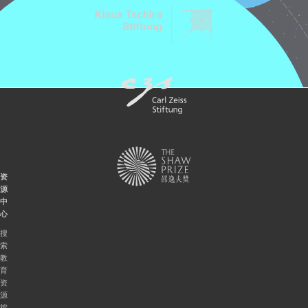
资
源
中
心
搜
索
教
育
资
源
按