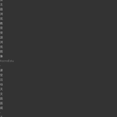
主
题
浏
览
教
育
资
源
浏
览
图
像
AstroEdu
-
课
堂
活
动
天
文
面
面
观
-