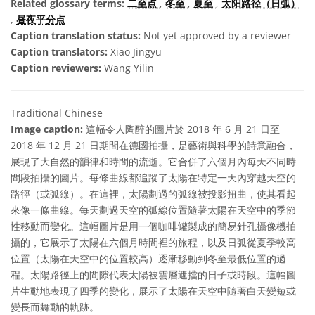
Related glossary terms:
二至点
,
冬至
,
夏至
,
太阳路径（日弧）
,
昼夜平分点
Caption translation status:
Not yet approved by a reviewer
Caption translators:
Xiao Jingyu
Caption reviewers:
Wang Yilin
Traditional Chinese
Image caption:
這幅令人陶醉的圖片於 2018 年 6 月 21 日至
2018 年 12 月 21 日期間在德國拍攝，是藝術與科學的詩意融合，
展現了大自然的韻律和時間的流逝。它合併了六個月內每天不同時
間段拍攝的圖片。每條曲線都追蹤了太陽在特定一天內穿越天空的
路徑（或弧線）。在這裡，太陽劃過的弧線被投影扭曲，使其看起
來像一條曲線。每天劃過天空的弧線位置隨著太陽在天空中的季節
性移動而變化。這幅圖片是用一個咖啡罐製成的簡易針孔攝像機拍
攝的，它展示了太陽在六個月時間裡的旅程，以及日弧從夏季較高
位置（太陽在天空中的位置較高）逐漸移動到冬至最低位置的過
程。太陽路徑上的間隙代表太陽被雲層遮擋的日子或時段。這幅圖
片生動地表現了四季的變化，展示了太陽在天空中隨著白天變短或
變長而舞動的軌跡。