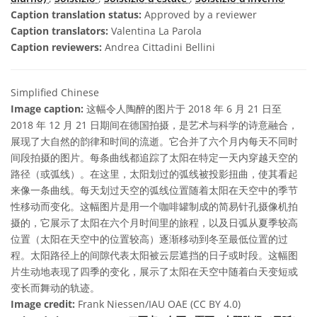
Caption translation status:
Approved by a reviewer
Caption translators:
Valentina La Parola
Caption reviewers:
Andrea Cittadini Bellini
Simplified Chinese
Image caption:
这幅令人陶醉的图片于 2018 年 6 月 21 日至
2018 年 12 月 21 日期间在德国拍摄，是艺术与科学的诗意融合，
展现了大自然的韵律和时间的流逝。它合并了六个月内每天不同时
间段拍摄的图片。每条曲线都追踪了太阳在特定一天内穿越天空的
路径（或弧线）。在这里，太阳划过的弧线被投影扭曲，使其看起
来像一条曲线。每天划过天空的弧线位置随着太阳在天空中的季节
性移动而变化。这幅图片是用一个咖啡罐制成的简易针孔摄像机拍
摄的，它展示了太阳在六个月时间里的旅程，以及日弧从夏季较高
位置（太阳在天空中的位置较高）逐渐移动到冬至最低位置的过
程。太阳路径上的间隙代表太阳被云层遮挡的日子或时段。这幅图
片生动地表现了四季的变化，展示了太阳在天空中随着白天变短或
变长而舞动的轨迹。
Image credit:
Frank Niessen/IAU OAE (CC BY 4.0)