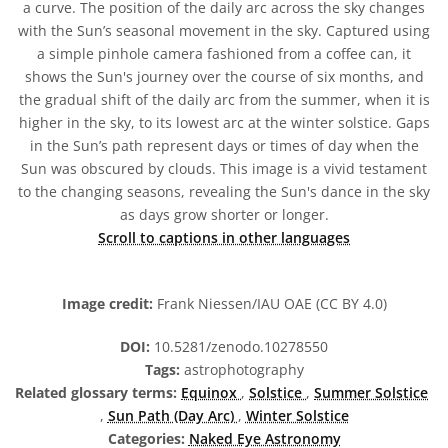
a curve. The position of the daily arc across the sky changes
with the Sun’s seasonal movement in the sky. Captured using
a simple pinhole camera fashioned from a coffee can, it
shows the Sun's journey over the course of six months, and
the gradual shift of the daily arc from the summer, when it is
higher in the sky, to its lowest arc at the winter solstice. Gaps
in the Sun’s path represent days or times of day when the
Sun was obscured by clouds. This image is a vivid testament
to the changing seasons, revealing the Sun's dance in the sky
as days grow shorter or longer.
Scroll to captions in other languages
Image credit:
Frank Niessen/IAU OAE (CC BY 4.0)
DOI:
10.5281/zenodo.10278550
Tags:
astrophotography
Related glossary terms:
Equinox
,
Solstice
,
Summer Solstice
,
Sun Path (Day Arc)
,
Winter Solstice
Categories:
Naked Eye Astronomy