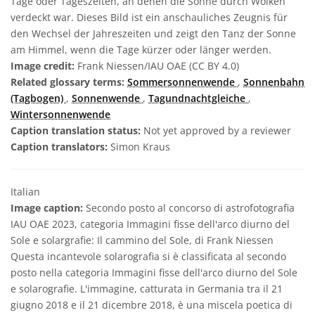
Tage oder Tageszeiten, an denen die Sonne durch Wolken
verdeckt war. Dieses Bild ist ein anschauliches Zeugnis für
den Wechsel der Jahreszeiten und zeigt den Tanz der Sonne
am Himmel, wenn die Tage kürzer oder länger werden.
Image credit:
Frank Niessen/IAU OAE (CC BY 4.0)
Related glossary terms:
Sommersonnenwende
,
Sonnenbahn
(Tagbogen)
,
Sonnenwende
,
Tagundnachtgleiche
,
Wintersonnenwende
Caption translation status:
Not yet approved by a reviewer
Caption translators:
Simon Kraus
Italian
Image caption:
Secondo posto al concorso di astrofotografia
IAU OAE 2023, categoria Immagini fisse dell'arco diurno del
Sole e solargrafie: Il cammino del Sole, di Frank Niessen
Questa incantevole solarografia si è classificata al secondo
posto nella categoria Immagini fisse dell'arco diurno del Sole
e solarografie. L'immagine, catturata in Germania tra il 21
giugno 2018 e il 21 dicembre 2018, è una miscela poetica di