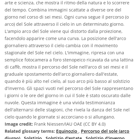
arte e scienza, che mostra il ritmo della natura e lo scorrere
del tempo. Combina immagini scattate a diverse ore del
giorno nel corso di sei mesi. Ogni curva segue il percorso (o
arco) del Sole attraverso il cielo in un determinato giorno.
L'ampio arco del Sole viene qui distorto dalla proiezione,
facendolo apparire come una curva. La posizione dell'arco
giornaliero attraverso il cielo cambia con il movimento
stagionale del Sole nel cielo. L'immagine, ripresa con una
semplice fotocamera a foro stenopeico ricavata da una lattina
di caffè, mostra il percorso del Sole nell'arco di sei mesi e il
graduale spostamento dell'arco giornaliero dall'estate,
quando è più alto nel cielo, al suo arco più basso al solstizio
d'inverno. Gli spazi vuoti nel percorso del Sole rappresentano
i giorni o le ore del giorno in cui il Sole è stato oscurato dalle
nuvole. Questa immagine è una vivida testimonianza
dell'alternarsi delle stagioni, che rivela la danza del Sole nel
cielo quando le giornate si accorciano o si allungano.
Image credit:
Frank Niessen/IAU OAE (CC BY 4.0)
Related glossary terms:
Equinozio
,
Percorso del sole (arco
diurno)
,
Solstizio
,
Solstizio d'estate
,
Solstizio d'inverno