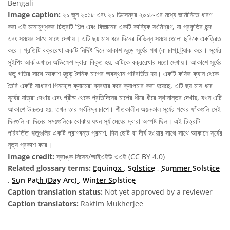
Bengali
Image caption:
২১ জুন ২০১৮ এবং ২১ ডিসেম্বর ২০১৮-এর মধ্যে জার্মানিতে ধারণ
করা এই মনোমুগ্ধকর চিত্রটি শিল্প এবং বিজ্ঞানের একটি কাব্যিক সংমিশ্রণ, যা প্রকৃতির ছন্দ
এবং সময়ের সাথে সাথে দেখায়। এটি ছয় মাস ধরে দিনের বিভিন্ন সময়ে তোলা ছবিকে একত্রিত
করে। প্রতিটি বক্ররেখা একটি নির্দিষ্ট দিনে আকাশ জুড়ে সূর্যের পথ (বা চাপ) ট্র্যাক করে। সূর্যের
সুইপিং আর্ক এখানে অভিক্ষেপ দ্বারা বিকৃত হয়, এটিকে বক্ররেখার মতো দেখায়। আকাশে সূর্যের
ঋতু গতির সাথে আকাশ জুড়ে দৈনিক চাপের অবস্থান পরিবর্তিত হয়। একটি কফির ক্যান থেকে
তৈরি একটি সাধারণ পিনহোল ক্যামেরা ব্যবহার করে ক্যাপচার করা হয়েছে, এটি ছয় মাস ধরে
সূর্যের যাত্রা দেখায় এবং গ্রীষ্ম থেকে প্রতিদিনের চাপের ধীরে ধীরে স্থানান্তর দেখায়, যখন এটি
আকাশে উচ্চতর হয়, তখন তার সর্বনিম্ন চাপে। শীতকালীন অয়নকাল সূর্যের পথের ফাঁকগুলি সেই
দিনগুলি বা দিনের সময়গুলিকে বোঝায় যখন সূর্য মেঘের দ্বারা অস্পষ্ট ছিল। এই চিত্রটি
পরিবর্তিত ঋতুগুলির একটি প্রাণবন্ত প্রমাণ, দিন ছোট বা দীর্ঘ হওয়ার সাথে সাথে আকাশে সূর্যের
নৃত্য প্রকাশ করে।
Image credit:
ফ্রাঙ্ক নিসেন/আইএইউ ওএই (CC BY 4.0)
Related glossary terms:
Equinox
,
Solstice
,
Summer Solstice
,
Sun Path (Day Arc)
,
Winter Solstice
Caption translation status:
Not yet approved by a reviewer
Caption translators:
Raktim Mukherjee