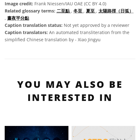
Image credit:
Frank Niessen/IAU OAE (CC BY 4.0)
Related glossary terms:
二至點
,
冬至
,
夏至
,
太陽路徑（日弧）
,
晝夜平分點
Caption translation status:
Not yet approved by a reviewer
Caption translators:
An automated transliteration from the
simplified Chinese translation by - Xiao Jingyu
YOU MAY ALSO BE
INTERESTED IN