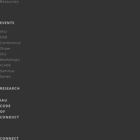
Resources
EVENTS
IAU-
OAE
Conference
Shaw-
IAU
Workshops
ICAER
Seminar
Series
RESEARCH
IAU
CODE
OF
CONDUCT
CONNECT