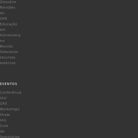
Glossário
Revisões
do
OAE
Educação
em
Astronomia
no
Mundo
Selecionar
recursos
externos
EVENTOS
Conferência
IAU-
OAE
Workshops
Shaw-
IAU
Ciclo
de
Seminários