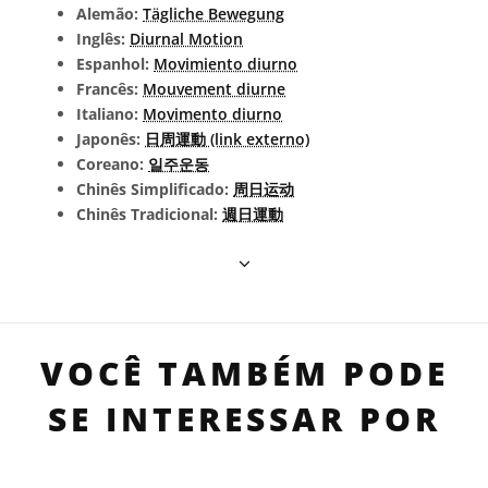
Alemão:
Tägliche Bewegung
Inglês:
Diurnal Motion
Espanhol:
Movimiento diurno
Francês:
Mouvement diurne
Italiano:
Movimento diurno
Japonês:
日周運動 (link externo)
Coreano:
일주운동
Chinês Simplificado:
周日运动
Chinês Tradicional:
週日運動
VOCÊ TAMBÉM PODE
SE INTERESSAR POR