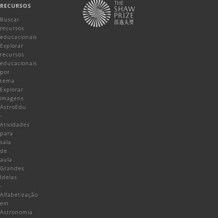
RECURSOS
Buscar
recursos
educacionais
Explorar
recursos
educacionais
por
tema
Explorar
imagens
AstroEdu
-
Atividades
para
sala
de
aula
Grandes
Ideias
-
Alfabetização
em
Astronomia