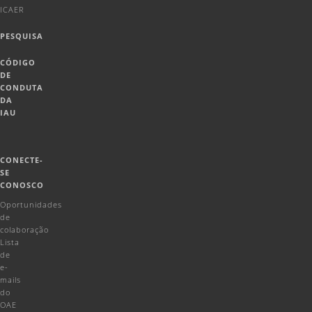
ICAER
PESQUISA
CÓDIGO
DE
CONDUTA
DA
IAU
CONECTE-
SE
CONOSCO
Oportunidades
de
colaboração
Lista
de
e-
mails
do
OAE