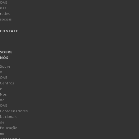
OAE
nas
redes
sociais
CONTATO
SOBRE
NÓS
Sobre
o
OAE
Centros
e
Nós
do
OAE
Coordenadores
Nacionais
de
Educação
em
Astronomia