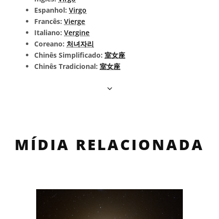
Espanhol:
Virgo
Francês:
Vierge
Italiano:
Vergine
Coreano:
처녀자리
Chinês Simplificado:
室女座
Chinês Tradicional:
室女座
MÍDIA RELACIONADA