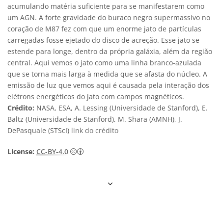
acumulando matéria suficiente para se manifestarem como
um AGN. A forte gravidade do buraco negro supermassivo no
coração de M87 fez com que um enorme jato de partículas
carregadas fosse ejetado do disco de acreção. Esse jato se
estende para longe, dentro da própria galáxia, além da região
central. Aqui vemos o jato como uma linha branco-azulada
que se torna mais larga à medida que se afasta do núcleo. A
emissão de luz que vemos aqui é causada pela interação dos
elétrons energéticos do jato com campos magnéticos.
Crédito:
NASA, ESA, A. Lessing (Universidade de Stanford), E.
Baltz (Universidade de Stanford), M. Shara (AMNH), J.
DePasquale (STScI)
link do crédito
Creative Commons Attribution 4.0 Internat
License:
CC-BY-4.0