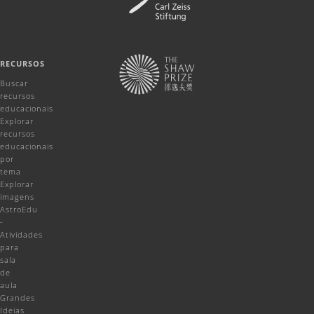
RECURSOS
Buscar
recursos
educacionais
Explorar
recursos
educacionais
por
tema
Explorar
imagens
AstroEdu
-
Atividades
para
sala
de
aula
Grandes
Ideias