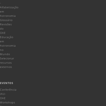
-
Alfabetização
em
Astronomia
Glossário
Revisões
do
OAE
Educação
em
Astronomia
no
Mundo
Selecionar
recursos
externos
EVENTOS
Conferência
IAU-
OAE
Workshops