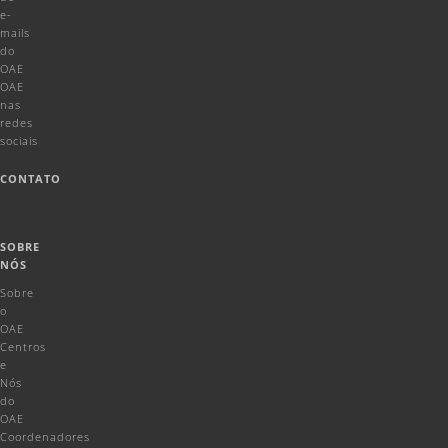
e-
mails
do
OAE
OAE
nas
redes
sociais
CONTATO
SOBRE
NÓS
Sobre
o
OAE
Centros
e
Nós
do
OAE
Coordenadores