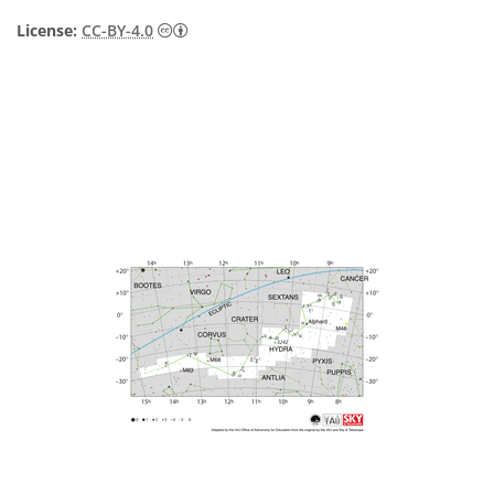
Creative Commons Attribution 4.0 Internat
License:
CC-BY-4.0