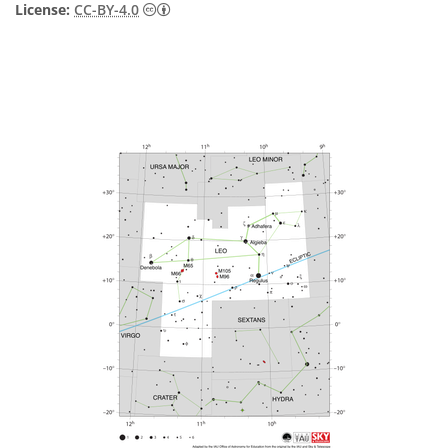
Creative Commons Attribution 4.0 Internat
License:
CC-BY-4.0