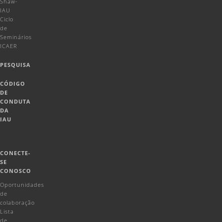
Shaw-
IAU
Ciclo
de
Seminários
ICAER
PESQUISA
CÓDIGO
DE
CONDUTA
DA
IAU
CONECTE-
SE
CONOSCO
Oportunidades
de
colaboração
Lista
de