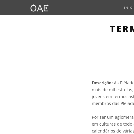
INÍC
TER
Descrição:
As Plêiad
mais de mil estrelas,
jovens em termos as
membros das Plêiades
Por ser um aglomerad
em culturas de todo
calendários de vária