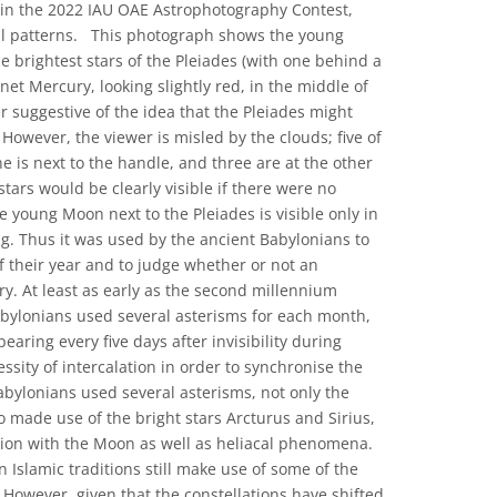
n the 2022 IAU OAE Astrophotography Contest,
tial patterns. This photograph shows the young
e brightest stars of the Pleiades (with one behind a
net Mercury, looking slightly red, in the middle of
er suggestive of the idea that the Pleiades might
 However, the viewer is misled by the clouds; five of
ne is next to the handle, and three are at the other
stars would be clearly visible if there were no
he young Moon next to the Pleiades is visible only in
. Thus it was used by the ancient Babylonians to
 their year and to judge whether or not an
y. At least as early as the second millennium
bylonians used several asterisms for each month,
aring every five days after invisibility during
ssity of intercalation in order to synchronise the
abylonians used several asterisms, not only the
so made use of the bright stars Arcturus and Sirius,
tion with the Moon as well as heliacal phenomena.
slamic traditions still make use of some of the
 However, given that the constellations have shifted