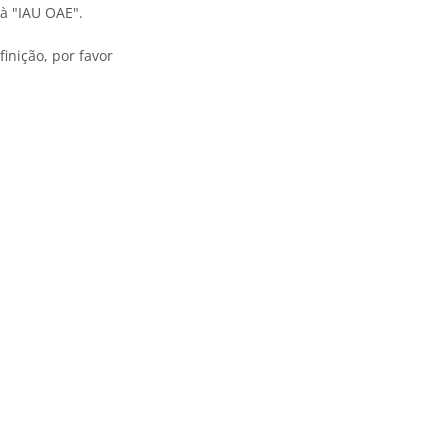
à "IAU OAE".
inição, por favor