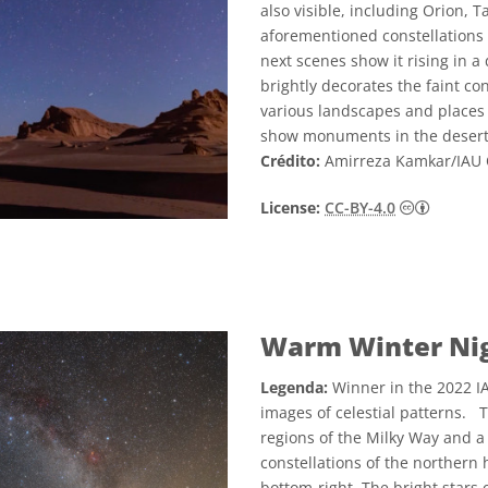
also visible, including Orion, T
aforementioned constellations 
next scenes show it rising in a 
brightly decorates the faint co
various landscapes and places 
show monuments in the desert,
Crédito:
Amirreza Kamkar/IAU
Creativ
License:
CC-BY-4.0
Warm Winter Nig
Legenda:
Winner in the 2022 IA
images of celestial patterns. T
regions of the Milky Way and a 
constellations of the northern
bottom-right. The bright stars 