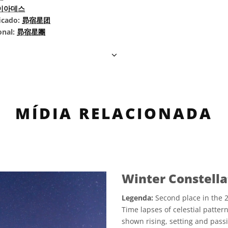
이아데스
icado:
昴宿星团
onal:
昴宿星團
MÍDIA RELACIONADA
Winter Constella
Legenda:
Second place in the 
Time lapses of celestial pattern
shown rising, setting and pass