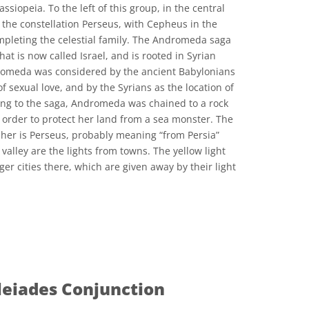
siopeia. To the left of this group, in the central
is the constellation Perseus, with Cepheus in the
mpleting the celestial family. The Andromeda saga
hat is now called Israel, and is rooted in Syrian
dromeda was considered by the ancient Babylonians
f sexual love, and by the Syrians as the location of
rding to the saga, Andromeda was chained to a rock
 in order to protect her land from a sea monster. The
her is Perseus, probably meaning “from Persia”
e valley are the lights from towns. The yellow light
ger cities there, which are given away by their light
e Commons Attribution 4.0 International (CC BY 4.0) ícones
eiades Conjunction