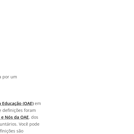
da por um
a Educação (OAE)
em
e definições foram
 e Nós da OAE
, dos
untários. Você pode
finições são