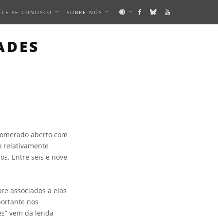
CTE-SE CONOSCO
SOBRE NÓS
ADES
glomerado aberto com
o relativamente
s. Entre seis e nove
ore associados a elas
ortante nos
es” vem da lenda