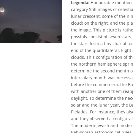
Legenda:
Honourable mention i
category Still images of celes
lunar crescent, some of the nin
cloud) on the right, and the pla
the image. This picture is rath
possibly consist of seven stars.
the stars form a tiny chariot, o
end of the quadrilateral. Eight 
clouds. This configuration of t
the northern hemisphere spring
determine the second month of
intercalary month was necessar
before the common era, the Ba
with another one of them reappe
daylight. To determine the nece
solar and the lunar year, the B
Pleiades. For instance, they al
and they observed a configura
The modern Jewish and modern I
Babylonian astronomical rules.