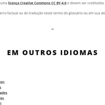
b uma
licença Creative Commons CC BY-4.0
e devem ser creditados 
erro factual ou de tradução neste termo do glossário ou em sua def
EM OUTROS IDIOMAS
den
s
yades
des
i