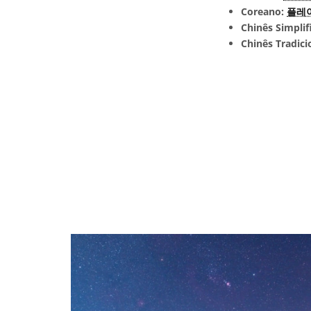
Coreano:
플레
Chinês Simplif
Chinês Tradici