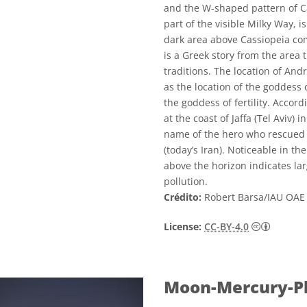
and the W-shaped pattern of Cas
part of the visible Milky Way, 
dark area above Cassiopeia co
is a Greek story from the area t
traditions. The location of An
as the location of the goddess o
the goddess of fertility. Acco
at the coast of Jaffa (Tel Aviv)
name of the hero who rescued 
(today’s Iran). Noticeable in th
above the horizon indicates lar
pollution.
Crédito:
Robert Barsa/IAU OAE
Creativ
License:
CC-BY-4.0
Moon-Mercury-Pl