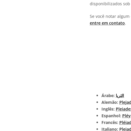
disponibilizados so
Se você notar algum 
entre em contato
.
Árabe:
الثريا
Alemão:
Pleja
Inglês:
Pleiade
Espanhol:
Plé
Francês:
Pléia
Italiano:
Pleiad