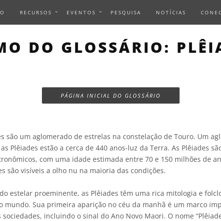
IO
RECURSOS
EVENTOS
PESQUISA
NOTÍCIAS
CONE
MO DO GLOSSÁRIO: PLÊI
PÁGINA INICIAL DO GLOSSÁRIO
es são um aglomerado de estrelas na constelação de Touro. Um a
 as Plêiades estão a cerca de 440 anos-luz da Terra. As Plêiades sã
tronômicos, com uma idade estimada entre 70 e 150 milhões de ano
 são visíveis a olho nu na maioria das condições.
o estelar proeminente, as Plêiades têm uma rica mitologia e folcl
 o mundo. Sua primeira aparição no céu da manhã é um marco imp
s sociedades, incluindo o sinal do Ano Novo Maori. O nome “Plêiad