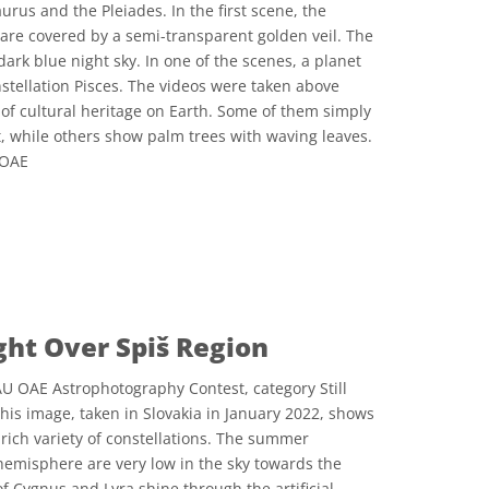
aurus and the Pleiades. In the first scene, the
are covered by a semi-transparent golden veil. The
dark blue night sky. In one of the scenes, a planet
nstellation Pisces. The videos were taken above
of cultural heritage on Earth. Some of them simply
 while others show palm trees with waving leaves.
 OAE
e Commons Attribution 4.0 International (CC BY 4.0) ícones
ht Over Spiš Region
U OAE Astrophotography Contest, category Still
his image, taken in Slovakia in January 2022, shows
rich variety of constellations. The summer
 hemisphere are very low in the sky towards the
of Cygnus and Lyra shine through the artificial