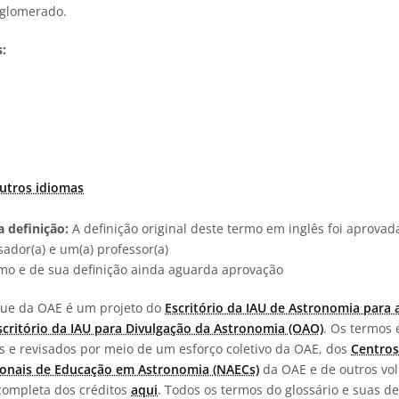
aglomerado.
:
utros idiomas
 definição:
A definição original deste termo em inglês foi aprova
ador(a) e um(a) professor(a)
rmo e de sua definição ainda aguarda aprovação
ngue da OAE é um projeto do
Escritório da IAU de Astronomia para 
scritório da IAU para Divulgação da Astronomia (OAO)
. Os termos 
os e revisados por meio de um esforço coletivo da OAE, dos
Centros
onais de Educação em Astronomia (NAECs)
da OAE e de outros vol
completa dos créditos
aqui
. Todos os termos do glossário e suas de