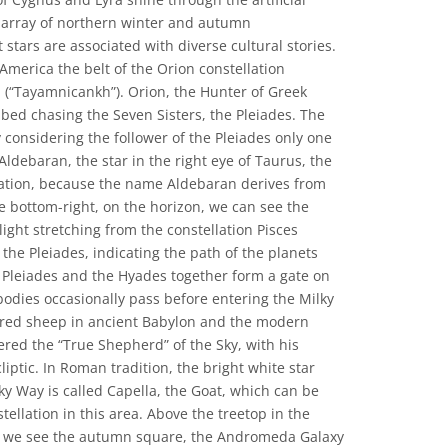
e array of northern winter and autumn
 stars are associated with diverse cultural stories.
America the belt of the Orion constellation
n (“Tayamnicankh”). Orion, the Hunter of Greek
bed chasing the Seven Sisters, the Pleiades. The
 considering the follower of the Pleiades only one
 Aldebaran, the star in the right eye of Taurus, the
tation, because the name Aldebaran derives from
e bottom-right, on the horizon, we can see the
light stretching from the constellation Pisces
the Pleiades, indicating the path of the planets
 Pleiades and the Hyades together form a gate on
bodies occasionally pass before entering the Milky
red sheep in ancient Babylon and the modern
ered the “True Shepherd” of the Sky, with his
liptic. In Roman tradition, the bright white star
ky Way is called Capella, the Goat, which can be
tellation in this area. Above the treetop in the
e, we see the autumn square, the Andromeda Galaxy