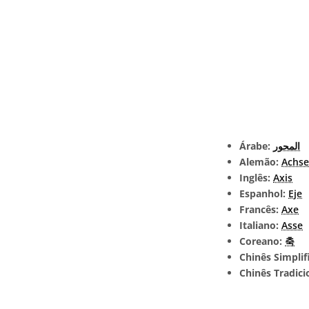
Árabe:
المحور
Alemão:
Achse
Inglês:
Axis
Espanhol:
Eje
Francês:
Axe
Italiano:
Asse
Coreano:
축
Chinês Simplif
Chinês Tradici