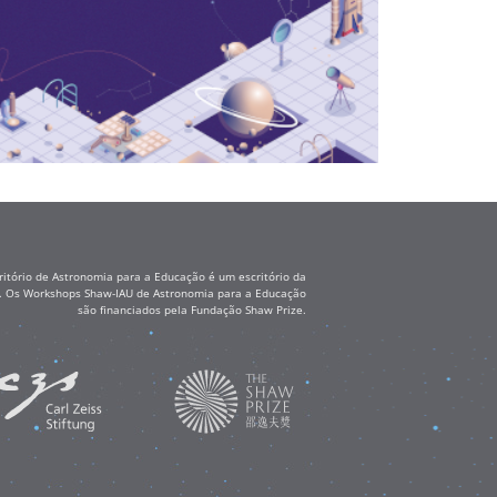
itório de Astronomia para a Educação é um escritório da
ss. Os Workshops Shaw-IAU de Astronomia para a Educação
são financiados pela Fundação Shaw Prize.