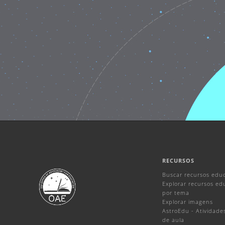
RECURSOS
Buscar recursos educ
Explorar recursos ed
por tema
Explorar imagens
AstroEdu - Atividade
de aula