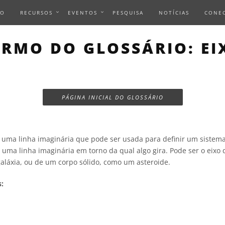
IO
RECURSOS
EVENTOS
PESQUISA
NOTÍCIAS
CONE
ERMO DO GLOSSÁRIO: EI
PÁGINA INICIAL DO GLOSSÁRIO
 uma linha imaginária que pode ser usada para definir um sistem
 uma linha imaginária em torno da qual algo gira. Pode ser o eixo
aláxia, ou de um corpo sólido, como um asteroide.
: