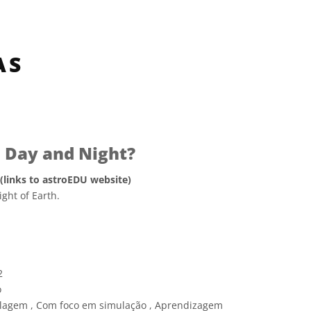
AS
Day and Night?
 (links to astroEDU website)
ght of Earth.
e Commons Attribution 4.0 International (CC BY 4.0) ícones
2
o
agem , Com foco em simulação , Aprendizagem