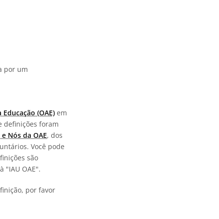
da por um
a Educação (OAE)
em
e definições foram
 e Nós da OAE
, dos
untários. Você pode
finições são
à "IAU OAE".
inição, por favor