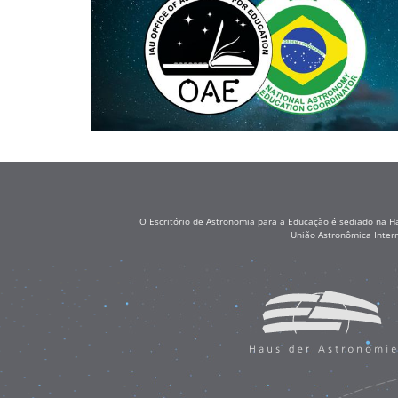
O Escritório de Astronomia para a Educação é sediado na H
União Astronômica Inter