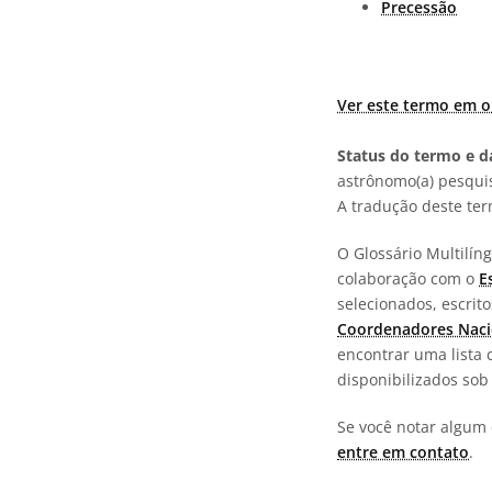
Precessão
Ver este termo em o
Status do termo e da
astrônomo(a) pesquis
A tradução deste te
O Glossário Multilí
colaboração com o
E
selecionados, escrit
Coordenadores Naci
encontrar uma lista 
disponibilizados so
Se você notar algum 
entre em contato
.