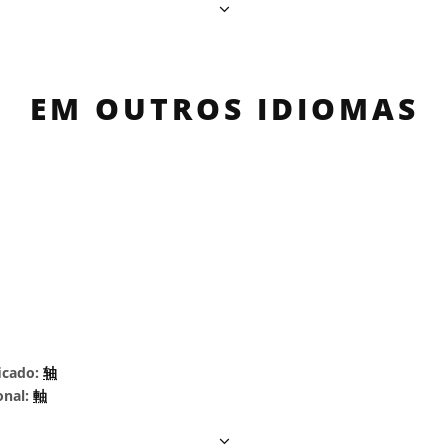
EM OUTROS IDIOMAS
icado:
轴
onal:
軸