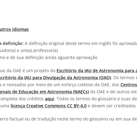
utros idiomas
 definição:
A definição original deste termo em inglês foi aprova
ador(a) e um(a) professor(a)
rmo e de sua definição ainda aguarda aprovação
ngue da OAE é um projeto do
Escritório da IAU de Astronomia para 
scritório da IAU para Divulgação da Astronomia (OAO)
. Os termos 
os e revisados por meio de um esforço coletivo da OAE, dos
Centros
onais de Educação em Astronomia (NAECs)
da OAE e de outros vol
completa dos créditos
aqui
. Todos os termos do glossário e suas de
b uma
licença Creative Commons CC BY-4.0
e devem ser creditados 
erro factual ou de tradução neste termo do glossário ou em sua def