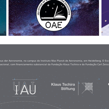
aus der Astronomie, no campus do Instituto Max Planck de Astronomia, em Heidelberg. O Escr
nacional, com financiamento substancial da Fundação Klaus Tschira e da Fundação Carl Zei