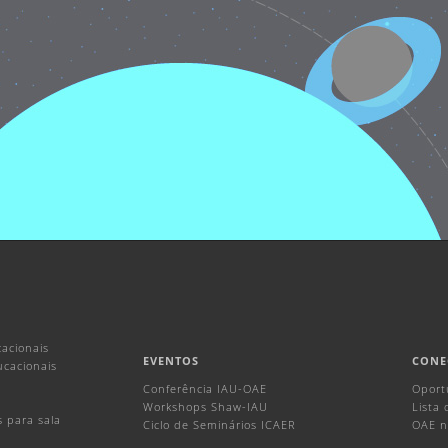
acionais
EVENTOS
CONE
ucacionais
Conferência IAU-OAE
Oport
Workshops Shaw-IAU
Lista
s para sala
Ciclo de Seminários ICAER
OAE n