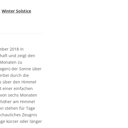
,
Winter Solstice
mber 2018 in
aft und zeigt den
s Monaten zu
ogen) der Sonne über
rbei durch die
ens über den Himmel
t einer einfachen
 von sechs Monaten
e höher am Himmel
hn stehen für Tage
schauliches Zeugnis
ge kürzer oder länger