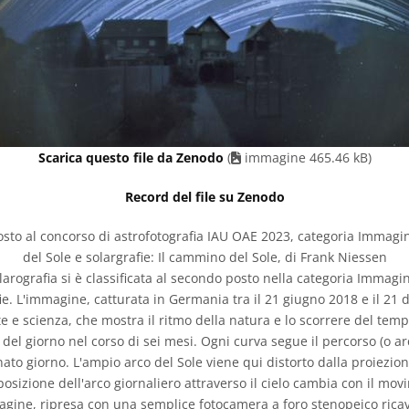
Scarica questo file da Zenodo
(
immagine 465.46 kB)
Record del file su Zenodo
to al concorso di astrofotografia IAU OAE 2023, categoria Immagini
del Sole e solargrafie: Il cammino del Sole, di Frank Niessen
arografia si è classificata al secondo posto nella categoria Immagini
fie. L'immagine, catturata in Germania tra il 21 giugno 2018 e il 21
te e scienza, che mostra il ritmo della natura e lo scorrere del t
 del giorno nel corso di sei mesi. Ogni curva segue il percorso (o ar
inato giorno. L'ampio arco del Sole viene qui distorto dalla proiezio
osizione dell'arco giornaliero attraverso il cielo cambia con il mov
magine, ripresa con una semplice fotocamera a foro stenopeico ricav