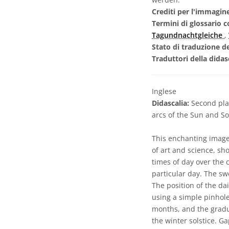
Crediti per l'immagin
Termini di glossario c
Tagundnachtgleiche
,
Stato di traduzione de
Traduttori della didas
Inglese
Didascalia:
Second plac
arcs of the Sun and S
This enchanting image
of art and science, sh
times of day over the 
particular day. The sw
The position of the da
using a simple pinhole
months, and the gradual
the winter solstice. G