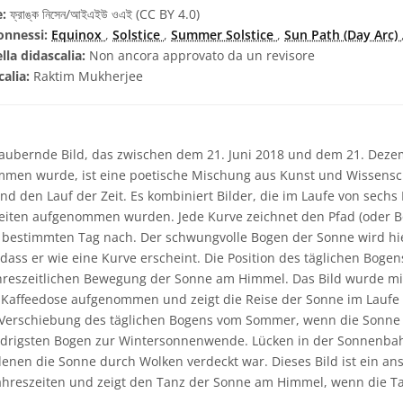
e:
ফ্রাঙ্ক নিসেন/আইএইউ ওএই (CC BY 4.0)
onnessi:
Equinox
,
Solstice
,
Summer Solstice
,
Sun Path (Day Arc)
lla didascalia:
Non ancora approvato da un revisore
calia:
Raktim Mukherjee
aubernde Bild, das zwischen dem 21. Juni 2018 und dem 21. Deze
men wurde, ist eine poetische Mischung aus Kunst und Wissensch
d den Lauf der Zeit. Es kombiniert Bilder, die im Laufe von sech
eiten aufgenommen wurden. Jede Kurve zeichnet den Pfad (oder B
bestimmten Tag nach. Der schwungvolle Bogen der Sonne wird hie
o dass er wie eine Kurve erscheint. Die Position des täglichen Bog
ahreszeitlichen Bewegung der Sonne am Himmel. Das Bild wurde mi
 Kaffeedose aufgenommen und zeigt die Reise der Sonne im Laufe
e Verschiebung des täglichen Bogens vom Sommer, wenn die Sonn
iedrigsten Bogen zur Wintersonnenwende. Lücken in der Sonnenba
denen die Sonne durch Wolken verdeckt war. Dieses Bild ist ein an
ahreszeiten und zeigt den Tanz der Sonne am Himmel, wenn die Ta