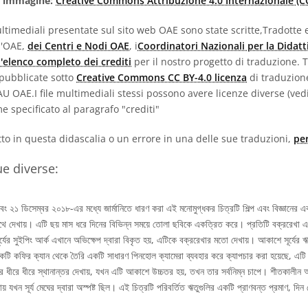
l'immagine:
Creative Commons Attribuzione 4.0 Internazionale (CC
ultimediali presentate sul sito web OAE sono state scritte,Tradotte e
l'OAE,
dei Centri e Nodi OAE
, i
Coordinatori Nazionali per la Didatt
l'elenco completo dei crediti
per il nostro progetto di traduzione. T
 pubblicate sotto
Creative Commons CC BY-4.0 licenza
di traduzion
IAU OAE.I file multimediali stessi possono avere licenze diverse (ve
e specificato al paragrafo "crediti"
atto in questa didascalia o un errore in una delle sue traduzioni,
per
ue diverse:
 ২১ ডিসেম্বর ২০১৮-এর মধ্যে জার্মানিতে ধারণ করা এই মনোমুগ্ধকর চিত্রটি শিল্প এবং বিজ্ঞানের এক
াথে দেখায়। এটি ছয় মাস ধরে দিনের বিভিন্ন সময়ে তোলা ছবিকে একত্রিত করে। প্রতিটি বক্ররেখা একট
। সূর্যের সুইপিং আর্ক এখানে অভিক্ষেপ দ্বারা বিকৃত হয়, এটিকে বক্ররেখার মতো দেখায়। আকাশে সূর্যে
টি কফির ক্যান থেকে তৈরি একটি সাধারণ পিনহোল ক্যামেরা ব্যবহার করে ক্যাপচার করা হয়েছে, এটি ছয়
ের ধীরে ধীরে স্থানান্তর দেখায়, যখন এটি আকাশে উচ্চতর হয়, তখন তার সর্বনিম্ন চাপে। শীতকালীন অ
য় যখন সূর্য মেঘের দ্বারা অস্পষ্ট ছিল। এই চিত্রটি পরিবর্তিত ঋতুগুলির একটি প্রাণবন্ত প্রমাণ, দিন 