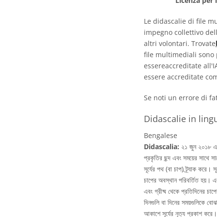
Licenza per 
Le didascalie di file m
impegno collettivo del
altri volontari. Trovate
file multimediali sono
essereaccreditate all'
essere accreditate com
Se noti un errore di f
Didascalie in ling
Bengalese
Didascalia:
২১ জুন ২০১৮ এবং
প্রকৃতির ছন্দ এবং সময়ের সাথে স
সূর্যের পথ (বা চাপ) ট্র্যাক করে
চাপের অবস্থান পরিবর্তিত হয়। এক
এবং গ্রীষ্ম থেকে প্রতিদিনের চাপ
দিনগুলি বা দিনের সময়গুলিকে বোঝা
আকাশে সূর্যের নৃত্য প্রকাশ করে।