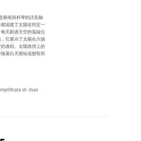
拍攝，是藝術與科學的詩意融
線都追蹤了太陽在特定一
。每天劃過天空的弧線位
的，它展示了太陽在六個
置的過程。太陽路徑上的
中隨著白天變短或變長而
mplificata di -Xiao