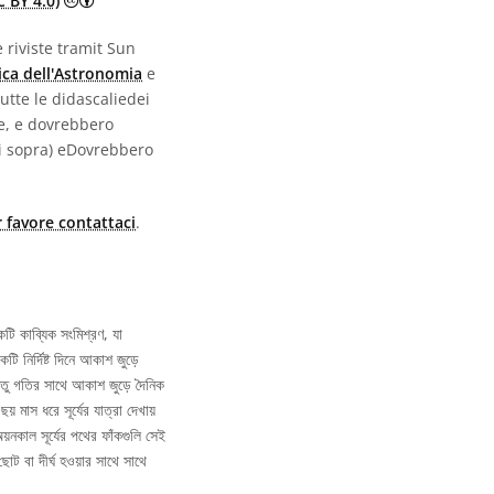
 BY 4.0)
 riviste tramit Sun
ica dell'Astronomia
e
utte le didascaliedei
e, e dovrebbero
di sopra) eDovrebbero
 favore contattaci
.
টি কাব্যিক সংমিশ্রণ, যা
ি নির্দিষ্ট দিনে আকাশ জুড়ে
র ঋতু গতির সাথে আকাশ জুড়ে দৈনিক
 মাস ধরে সূর্যের যাত্রা দেখায়
য়নকাল সূর্যের পথের ফাঁকগুলি সেই
ছোট বা দীর্ঘ হওয়ার সাথে সাথে