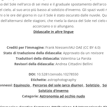
so del Sole nell'arco di sei mesi e il graduale spostamento dell'arco 
 cielo, al suo arco più basso al solstizio d'inverno. Gli spazi vuoti
i o le ore del giorno in cui il Sole è stato oscurato dalle nuvole.
dell'alternarsi delle stagioni, che rivela la danza del Sole nel cielo
accorciano o si allungano.
Didascalie in altre lingue
Crediti per l'immagine:
Frank Niessen/IAU OAE (CC BY 4.0)
Stato di traduzione della didascalia:
Approvato da un revisore
Traduttori della didascalia:
Valentina La Parola
Revisori della didascalia:
Andrea Cittadini Bellini
DOI:
10.5281/zenodo.10278550
Etichette:
astrophotography
onnessi:
Equinozio
,
Percorso del sole (arco diurno)
,
Solstizio
,
So
Solstizio d'inverno
Categorie:
Astronomia ad occhio nudo