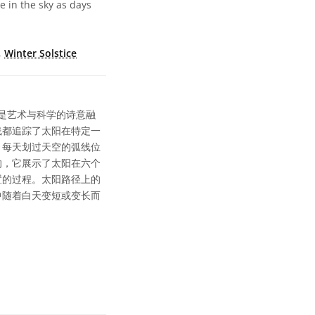
e in the sky as days
,
Winter Solstice
拍摄，是艺术与科学的诗意融
线都追踪了太阳在特定一
。每天划过天空的弧线位
的，它展示了太阳在六个
置的过程。太阳路径上的
中随着白天变短或变长而