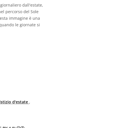
giornaliero dall'estate,
 nel percorso del Sole
 Questa immagine è una
 quando le giornate si
lstizio d'estate
,
Creative Commons Attribuzione 4.0 Internazionale (CC