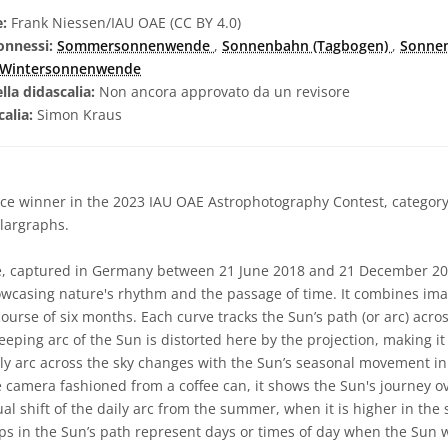
e:
Frank Niessen/IAU OAE (CC BY 4.0)
onnessi:
Sommersonnenwende
,
Sonnenbahn (Tagbogen)
,
Sonne
Wintersonnenwende
lla didascalia:
Non ancora approvato da un revisore
calia:
Simon Kraus
e winner in the 2023 IAU OAE Astrophotography Contest, category o
olargraphs.
, captured in Germany between 21 June 2018 and 21 December 2018
owcasing nature's rhythm and the passage of time. It combines ima
course of six months. Each curve tracks the Sun’s path (or arc) acros
eeping arc of the Sun is distorted here by the projection, making it
ily arc across the sky changes with the Sun’s seasonal movement in
 camera fashioned from a coffee can, it shows the Sun's journey ov
 shift of the daily arc from the summer, when it is higher in the sk
aps in the Sun’s path represent days or times of day when the Sun