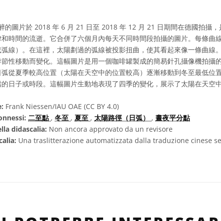
圖片於 2018 年 6 月 21 日至 2018 年 12 月 21 日期間在德國
律和時間的流逝。它合併了六個月內每天不同時間段拍攝的圖片。每條曲
或弧線）。在這裡，太陽劃過的弧線被投影扭曲，使其看起來像一條曲線
季節性移動而變化。這幅圖片是用一個咖啡罐製成的簡易針孔攝像機拍攝
日弧從夏季較高位置（太陽在天空中的位置較高）逐漸移動到冬至最低位
擋的日子或時段。這幅圖片生動地表現了四季的變化，展示了太陽在天空
e:
Frank Niessen/IAU OAE (CC BY 4.0)
onnessi:
二至點
,
冬至
,
夏至
,
太陽路徑（日弧）
,
晝夜平分點
lla didascalia:
Non ancora approvato da un revisore
calia:
Una traslitterazione automatizzata dalla traduzione cinese se