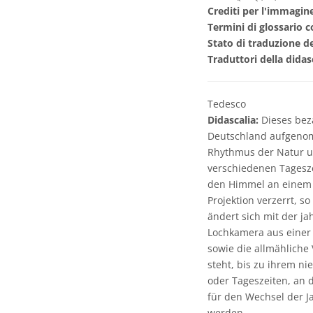
Crediti per l'immagin
Termini di glossario c
Stato di traduzione de
Traduttori della didas
Tedesco
Didascalia:
Dieses bez
Deutschland aufgenom
Rhythmus der Natur un
verschiedenen Tagesz
den Himmel an einem 
Projektion verzerrt, s
ändert sich mit der j
Lochkamera aus einer
sowie die allmählich
steht, bis zu ihrem n
oder Tageszeiten, an 
für den Wechsel der J
werden.