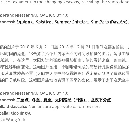
a vivid testament to the changing seasons, revealing the Sun's danc
.
e:
Frank Niessen/IAU OAE (CC BY 4.0)
onnessi:
Equinox
,
Solstice
,
Summer Solstice
,
Sun Path (Day Arc)
图片于 2018 年 6 月 21 日至 2018 年 12 月 21 日期间在德国
律和时间的流逝。它合并了六个月内每天不同时间段拍摄的图片。每条曲
或弧线）。在这里，太阳划过的弧线被投影扭曲，使其看起来像一条曲线
季节性移动而变化。这幅图片是用一个咖啡罐制成的简易针孔摄像机拍摄
日弧从夏季较高位置（太阳在天空中的位置较高）逐渐移动到冬至最低位
挡的日子或时段。这幅图片生动地表现了四季的变化，展示了太阳在天空
e:
Frank Niessen/IAU OAE (CC BY 4.0)
onnessi:
二至点
,
冬至
,
夏至
,
太阳路径（日弧）
,
昼夜平分点
lla didascalia:
Non ancora approvato da un revisore
calia:
Xiao Jingyu
lia:
Wang Yilin