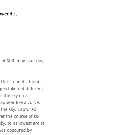
nwende
,
f Still images of day
, is a poetic blend
ges taken at different
s the sky on a
 appear like a curve.
 the sky. Captured
er the course of six
y, to its lowest arc at
 was obscured by