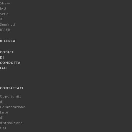
Shaw-
IAU
Serie
di
Seminati
ICAER
RICERCA
CODICE
DI
CONDOTTA
IAU
CONTATTACI
Opportunità
di
Collaborazione
Liste
di
distribuzione
OAE