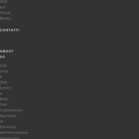
OAE
sui
Social
Media
CONTATTI
ABOUT
US
Che
cosa
é
OAE
Centri
e
Nodi
OAE
Coordinatori
Nazionali
di
Didattica
dell'Astronomia
Importanti