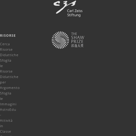
RISORSE
Cerca
Risorse
Didattiche
Sfoglia
le
Risorse
Didattiche
per
Argomento
Sfoglia
le
Immagini
AstroEdu
-
Attività
in
Classe