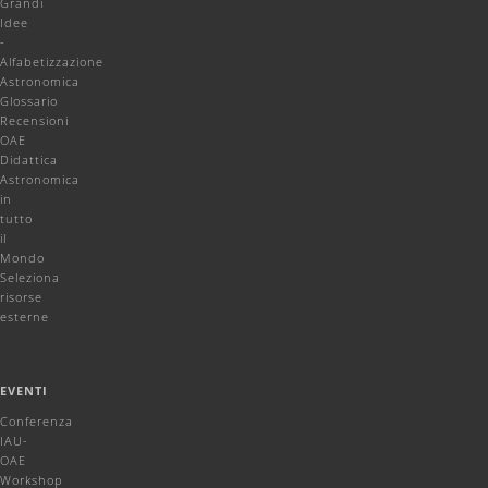
Grandi
Idee
-
Alfabetizzazione
Astronomica
Glossario
Recensioni
OAE
Didattica
Astronomica
in
tutto
il
Mondo
Seleziona
risorse
esterne
EVENTI
Conferenza
IAU-
OAE
Workshop