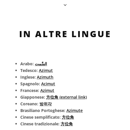
IN ALTRE LINGUE
Arabo:
السَّمت
Tedesco:
Azimut
Inglese:
Azimuth
Spagnolo:
Acimut
Francese:
Azimut
Giapponese:
方位角 (external link)
Coreano:
방위각
Brasiliano Portoghese:
Azimute
Cinese semplificato:
方位角
Cinese tradizionale:
方位角